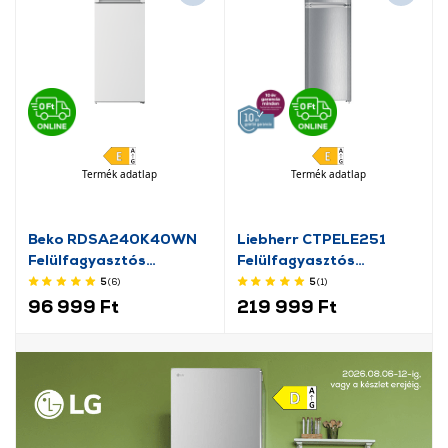
Termék adatlap
Termék adatlap
Beko RDSA240K40WN
Liebherr CTPELE251
Felülfagyasztós
Felülfagyasztós
hűtőszekrény
hűtőszekrény
5
(6
)
5
(1
)
96 999 Ft
219 999 Ft