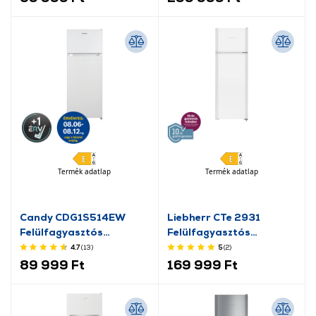
Termék adatlap
Termék adatlap
Candy CDG1S514EW
Liebherr CTe 2931
Felülfagyasztós
Felülfagyasztós
hűtőszekrény
hűtőszekrény
4.7
(13
)
5
(2
)
89 999 Ft
169 999 Ft