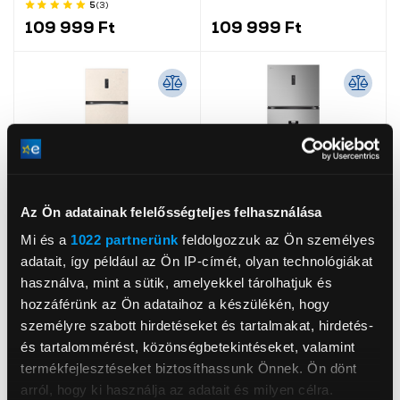
hűtőszekrény
kombinált hűtőszekrény
5
(3
)
109 999 Ft
109 999 Ft
Az Ön adatainak felelősségteljes felhasználása
Mi és a
1022 partnerünk
feldolgozzuk az Ön személyes
Termék adatlap
Termék adatlap
adatait, így például az Ön IP-címét, olyan technológiákat
-5 000 Ft
-10 000 Ft
használva, mint a sütik, amelyekkel tárolhatjuk és
hozzáférünk az Ön adataihoz a készülékén, hogy
LG GTBV44SEBKD
LG GTFV61PYBQD
Felülfagyasztós
Felülfagyasztós
személyre szabott hirdetéseket és tartalmakat, hirdetés-
hűtőszekrény
kombinált hűtőszekrény
és tartalommérést, közönségbetekintéseket, valamint
239 999 Ft
319 999 Ft
329 999 Ft
termékfejlesztéseket biztosíthassunk Önnek. Ön dönt
244 999 Ft
arról, hogy ki használja az adatait és milyen célra.