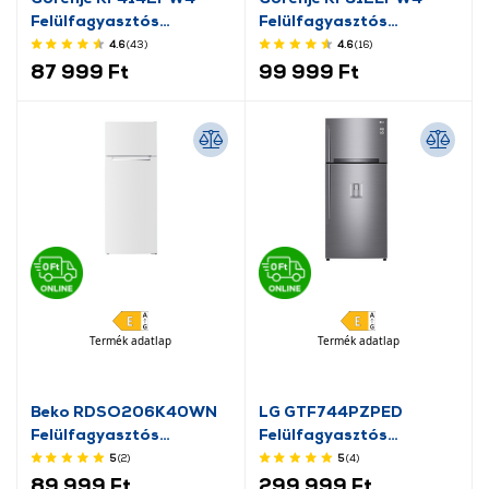
Felülfagyasztós
Felülfagyasztós
kombinált hűtőszekrény
hűtőszekrény
4.6
(43
)
4.6
(16
)
87 999 Ft
99 999 Ft
Termék adatlap
Termék adatlap
Beko RDSO206K40WN
LG GTF744PZPED
Felülfagyasztós
Felülfagyasztós
kombinált hűtőszekrény
hűtőszekrény
5
(2
)
5
(4
)
89 999 Ft
299 999 Ft