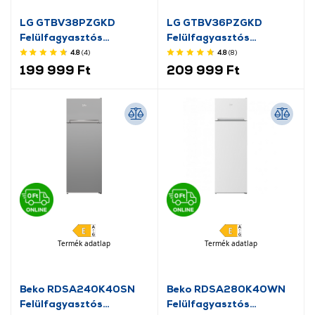
LG GTBV38PZGKD
LG GTBV36PZGKD
Felülfagyasztós
Felülfagyasztós
hűtőszekrény,
Hűtőszekrény
4.8
(4
)
4.8
(8
)
DoorCooling⁺™
199 999 Ft
209 999 Ft
Termék adatlap
Termék adatlap
Beko RDSA240K40SN
Beko RDSA280K40WN
Felülfagyasztós
Felülfagyasztós