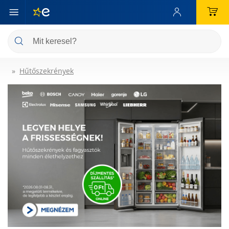
Hűtőszekrények