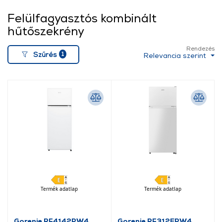
Felülfagyasztós kombinált
hűtőszekrény
Rendezés
1
Szűrés
Relevancia szerint
Termék adatlap
Termék adatlap
Gorenje RF4142PW4
Gorenje RF312EPW4