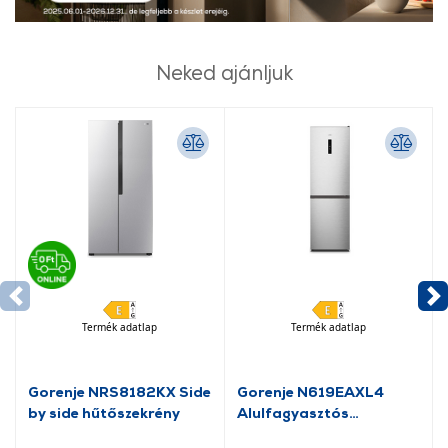
Neked ajánljuk
Termék adatlap
Termék adatlap
Gorenje NRS8182KX Side
Gorenje N619EAXL4
by side hűtőszekrény
Alulfagyasztós
kombinált hűtőszekrény