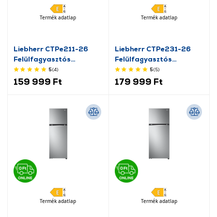
Termék adatlap
Termék adatlap
Liebherr CTPe211-26
Liebherr CTPe231-26
Felülfagyasztós
Felülfagyasztós
hűtőszekrény
hűtőszekrény
5
(4
)
5
(5
)
159 999 Ft
179 999 Ft
Termék adatlap
Termék adatlap