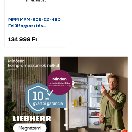
Termék adatlap
MPM MPM-206-CZ-49D
Felülfagyasztós
hűtőszekrény, sötét inox
134 999 Ft