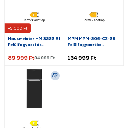
Termék adatlap
Termék adatlap
-5 000 Ft
Hausmeister HM 3222 E I
MPM MPM-206-CZ-25
Felülfagyasztós
Felülfagyasztós
kombinált hűtőszekrény
hűtőszekrény, fekete
89 999 Ft
134 999 Ft
94 999 Ft