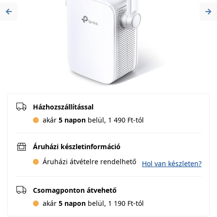
Previous
Ne
Házhozszállítással
akár
5 napon
belül, 1 490 Ft-tól
Áruházi készletinformáció
Áruházi átvételre rendelhető
Hol van készleten?
Csomagponton átvehető
akár
5 napon
belül, 1 190 Ft-tól