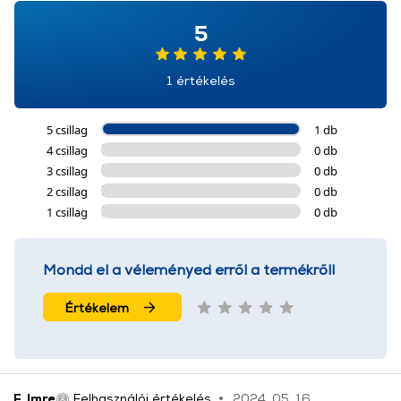
5
1 értékelés
5 csillag
1 db
4 csillag
0 db
3 csillag
0 db
2 csillag
0 db
1 csillag
0 db
Mondd el a véleményed erről a termékről!
Értékelem
F. Imre
Felhasználói értékelés
2024. 05. 16.