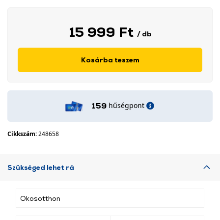
15 999 Ft
/ db
Kosárba teszem
hűségpont
159
Cikkszám:
248658
Szükséged lehet rá
Okosotthon