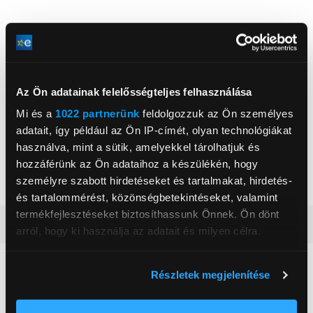
TP-Link Networks Hungary Kft.
Az Ön adatainak felelősségteljes felhasználása
www.tp-link.com/hu
support.hu@tp-link.com
Mi és a
1022 partnerünk
feldolgozzuk az Ön személyes
1093, Budapest, Közraktár u. 30
adatait, így például az Ön IP-címét, olyan technológiákat
használva, mint a sütik, amelyekkel tárolhatjuk és
WiFi sebessége
1200 Mbit/s
hozzáférünk az Ön adataihoz a készülékén, hogy
személyre szabott hirdetéseket és tartalmakat, hirdetés-
Működési frekvencia
2.4 GHz/5 GHz
és tartalommérést, közönségbetekintéseket, valamint
termékfejlesztéseket biztosíthassunk Önnek. Ön dönt
Részletes ismertető
arról, hogy ki használja az adatait és milyen célra.
Ha engedélyezi, a következőt is meg szeretnénk tenni:
Neked ajánljuk
Részletek megjelenítése
Információgyűjtés az Ön földrajzi
elhelyezkedéséről pár méteres pontossággal