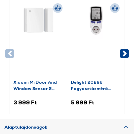
-1
Xiaomi Mi Door And
Delight 20296
Va
Window Sensor 2
Fogyasztásmérő
Pl
(BHR5154GL)
költségszámítás
Mo
funkcióval
lá
3 999 Ft
5 999 Ft
1 
Alaptulajdonságok