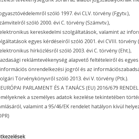
ogyasztóvédelemről szóló 1997. évi CLV. törvény (Fgytv.),
zámvitelről szóló 2000. évi C. törvény (Számvtv.),
 elektronikus kereskedelmi szolgáltatások, valamint az inf
lgáltatások egyes kérdéseiről szóló 2001. évi CVIII. törvény (
elektronikus hírközlésről szóló 2003. évi C. törvény (Eht.),
azdasági reklámtevékenység alapvető feltételeiről és egyes ko
információs önrendelkezési jogról és az információszabadságr
olgári Törvénykönyvről szóló 2013. évi V. törvény (Ptk.).
 EURÓPAI PARLAMENT ÉS A TANÁCS (EU) 2016/679 RENDELETE 
emélyeknek a személyes adatok kezelése tekintetében történ
mlásáról, valamint a 95/46/EK rendelet hatályon kívül helye
DPR)
atkezelések