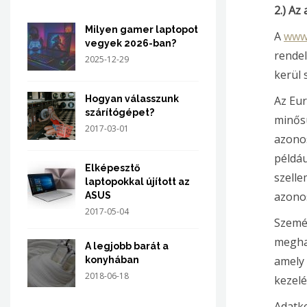
2.) Az
Milyen gamer laptopot
A
www.
vegyek 2026-ban?
rendel
2025-12-29
kerül 
Az Eur
Hogyan válasszunk
szárítógépet?
minősü
2017-03-01
azonos
példáu
Elképesztő
szelle
laptopokkal újított az
azonos
ASUS
2017-05-04
Személ
meghat
A legjobb barát a
amely 
konyhában
2018-06-18
kezelé
Adatke