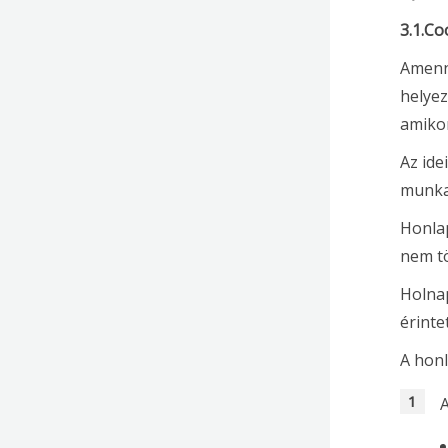
3.1.Co
Amenny
helyez
amikor
Az ide
munka
Honlap
nem tö
Holnap
érinte
A honl
A