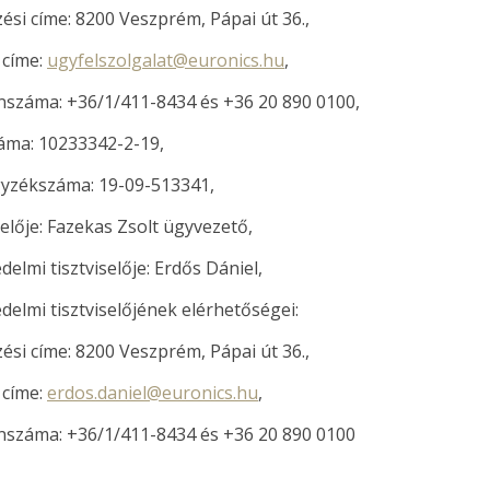
zési címe: 8200 Veszprém, Pápai út 36.,
 címe:
ugyfelszolgalat@euronics.hu
,
nszáma: +36/1/411-8434 és +36 20 890 0100,
áma: 10233342-2-19,
gyzékszáma: 19-09-513341,
elője: Fazekas Zsolt ügyvezető,
delmi tisztviselője: Erdős Dániel,
delmi tisztviselőjének elérhetőségei:
zési címe: 8200 Veszprém, Pápai út 36.,
 címe:
erdos.daniel@euronics.hu
,
nszáma: +36/1/411-8434 és +36 20 890 0100