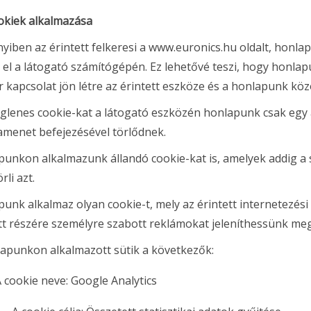
okiek alkalmazása
iben az érintett felkeresi a www.euronics.hu oldalt, honlapu
 el a látogató számítógépén. Ez lehetővé teszi, hogy honlapun
 kapcsolat jön létre az érintett eszköze és a honlapunk köz
iglenes cookie-kat a látogató eszközén honlapunk csak egy
menet befejezésével törlődnek.
unkon alkalmazunk állandó cookie-kat is, amelyek addig a
rli azt.
unk alkalmaz olyan cookie-t, mely az érintett internetezési 
tt részére személyre szabott reklámokat jeleníthessünk me
apunkon alkalmazott sütik a következők:
 cookie neve: Google Analytics