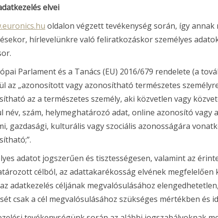
 adatkezelés elvei
euronics.hu
oldalon végzett tevékenység során, így annak 
ésekor, hírlevelünkre való feliratkozáskor személyes adato
sor.
ópai Parlament és a Tanács (EU) 2016/679 rendelete (a to
l az „azonosított vagy azonosítható természetes személyre 
ítható az a természetes személy, aki közvetlen vagy közve
l név, szám, helymeghatározó adat, online azonosító vagy a t
mi, gazdasági, kulturális vagy szociális azonosságára vona
ítható;”.
yes adatot jogszerűen és tisztességesen, valamint az érint
ározott célból, az adattakarékosság elvének megfelelően k
az adatkezelés céljának megvalósulásához elengedhetetlen, 
sét csak a cél megvalósulásához szükséges mértékben és id
zelési tevékenységünk során az alábbi jogszabályoknak meg