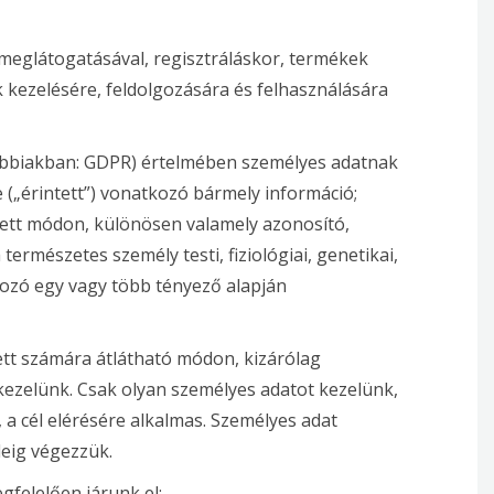
meglátogatásával, regisztráláskor, termékek
k kezelésére, feldolgozására és felhasználására
vábbiakban: GDPR) értelmében személyes adatnak
(„érintett”) vonatkozó bármely információ;
tett módon, különösen valamely azonosító,
ermészetes személy testi, fiziológiai, genetikai,
tkozó egy vagy több tényező alapján
ett számára átlátható módon, kizárólag
ezelünk. Csak olyan személyes adatot kezelünk,
a cél elérésére alkalmas. Személyes adat
eig végezzük.
felelően járunk el: