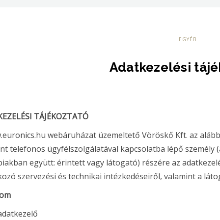
EGYÉB
Adatkezelési tájé
EZELÉSI TÁJÉKOZTATÓ
euronics.hu webáruházat üzemeltető Vöröskő Kft. az alábbi
nt telefonos ügyfélszolgálatával kapcsolatba lépő személy (
iakban együtt: érintett vagy látogató) részére az adatkezel
ozó szervezési és technikai intézkedéseiről, valamint a láto
lom
 adatkezelő