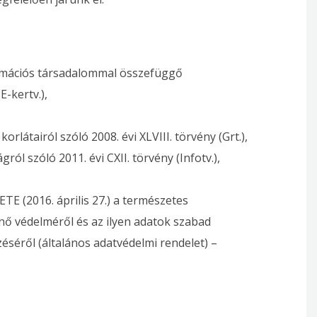
ormációs társadalommal összefüggő
E-kertv.),
rlátairól szóló 2008. évi XLVIII. törvény (Grt.),
ól szóló 2011. évi CXII. törvény (Infotv.),
(2016. április 27.) a természetes
ő védelméről és az ilyen adatok szabad
zéséről (általános adatvédelmi rendelet) –