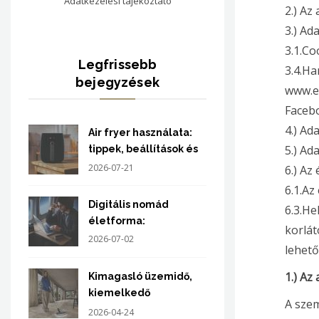
Adatkezelési tájékoztató
2.) Az
3.) Ad
3.1.Co
Legfrissebb
3.4.Ha
bejegyzések
www.e
Facebo
4.) Ad
Air fryer használata:
5.) Ad
tippek, beállítások és
gyakori hibák
2026-07-21
6.) Az
6.1.Az
Digitális nomád
6.3.He
életforma:
korlát
2026-07-02
lehet
1.) Az
Kimagasló üzemidő,
kiemelkedő
A szem
porfelszedés
2026-04-24