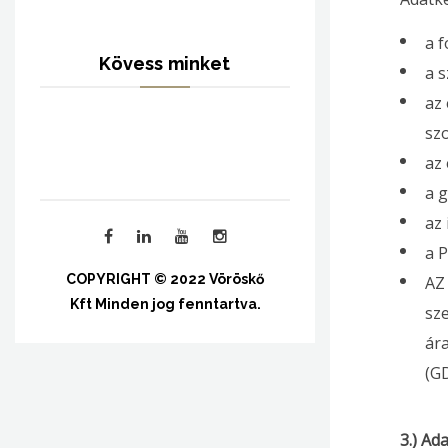
a f
Kövess minket
a s
az
szo
az 
a g
az 
a P
COPYRIGHT © 2022 Vöröskő
AZ
Kft Minden jog fenntartva.
sz
ára
(G
3.) Ad