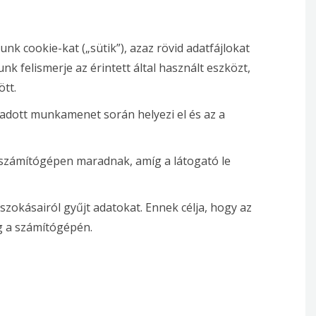
nk cookie-kat („sütik”), azaz rövid adatfájlokat
k felismerje az érintett által használt eszközt,
ött.
 adott munkamenet során helyezi el és az a
 számítógépen maradnak, amíg a látogató le
szokásairól gyűjt adatokat. Ennek célja, hogy az
g a számítógépén.