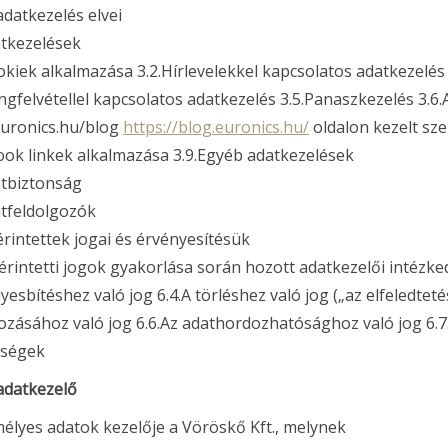
 adatkezelés elvei
atkezelések
okiek alkalmazása 3.2.Hírlevelekkel kapcsolatos adatkezelés
ngfelvétellel kapcsolatos adatkezelés 3.5.Panaszkezelés 3.6
uronics.hu/blog
https://blog.euronics.hu/
oldalon kezelt sz
ok linkek alkalmazása 3.9.Egyéb adatkezelések
atbiztonság
atfeldolgozók
 érintettek jogai és érvényesítésük
 érintetti jogok gyakorlása során hozott adatkezelői intézke
lyesbítéshez való jog 6.4.A törléshez való jog („az elfeledtet
ozásához való jog 6.6.Az adathordozhatósághoz való jog 6.7.A
őségek
 adatkezelő
élyes adatok kezelője a Vöröskő Kft., melynek