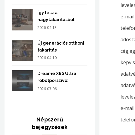
levele
Így lesz a
e-mail
nagytakarításból
könnyed rutin a eufy
telefo
2026-04-13
X10 Pro Omni
adósz
robotporszívóval
Új generációs otthoni
cégje
takarítás
2026-04-10
képvis
adatvé
Dreame X60 Ultra
robotporszívó:
adatvé
prémium takarítás
2026-03-06
teljes
levele
automatizálással
e-mail
telefo
Népszerű
bejegyzések