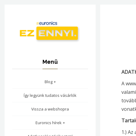
Menü
ADATK
Blog
A www.
valami
Így legyünk tudatos vásárlók
tovább
vonatk
Vissza a webshopra
Tarta
Euronics hírek
1.) Az