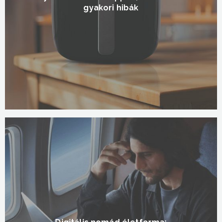
gyakori hibák
Digitális nomád életforma: