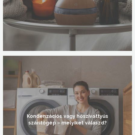
Kondenzációs vagy hőszivattyús
szárítógép – melyiket válaszd?