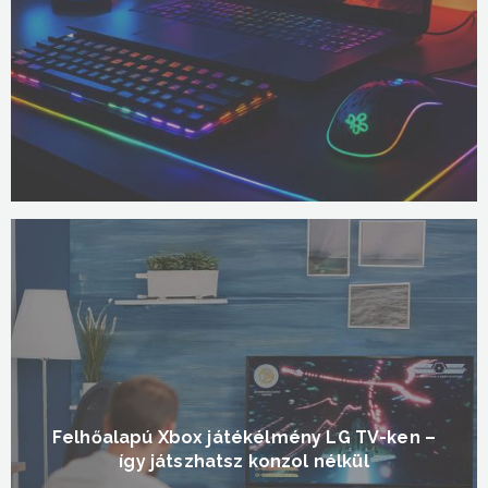
Felhőalapú Xbox játékélmény LG TV-ken –
így játszhatsz konzol nélkül