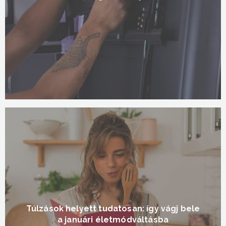
Túlzások helyett tudatosan: így vágj bele
a januári életmódváltásba