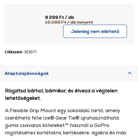
9 299 Ft
/ db
13 289 Ft
/ db
helyett
Jelenleg nem elérhető
Cikkszám:
303071
Alaptulajdonságok
Rögzítsd bárhol, bármikor, és élvezd a végtelen
lehetőségeket.
A Flexible Grip Mount egy sokoldalú tartó, amely
cserélhető Nite Ize® Gear Tie® újrahasználható
gumis csavaros köteleket™ használ a GoPro
rögzítéséhez korlátokra, kerítésekre, ágakra és más