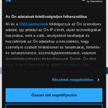
Részletes ismertető
Neked ajánljuk
Az Ön adatainak felelősségteljes felhasználása
Mi és a
1022 partnerünk
feldolgozzuk az Ön személyes
adatait, így például az Ön IP-címét, olyan technológiákat
használva, mint a sütik, amelyekkel tárolhatjuk és
hozzáférünk az Ön adataihoz a készülékén, hogy
személyre szabott hirdetéseket és tartalmakat, hirdetés-
és tartalommérést, közönségbetekintéseket, valamint
termékfejlesztéseket biztosíthassunk Önnek. Ön dönt
arról, hogy ki használja az adatait és milyen célra.
Ha engedélyezi, a következőt is meg szeretnénk tenni:
Termék adatlap
Termék adatlap
Részletek megjelenítése
Információgyűjtés az Ön földrajzi
elhelyezkedéséről pár méteres pontossággal
Gorenje NRS8182KX Side
Gorenje N619EAXL4
Az Ön készülékén beazonosítása annak konkrét
Összes süti engedélyezése
by side hűtőszekrény
Alulfagyasztós
tulajdonságainak (ujjlenyomat) aktív ellenőrzésével
kombinált hűtőszekrény
Tudjon meg többet személyes adatainak feldolgozási