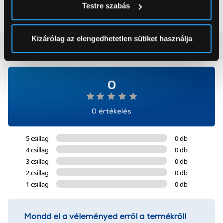
199 999 Ft
179 999 Ft
Testre szabás
módjairól és adja meg preferenciáit a
Részletek
pontban
. Bármikor módosíthatja vagy visszavonhatja a
Sütinyilatkozathoz való hozzájárulását.
Kizárólag az elengedhetetlen sütiket használja
Vásárlói vélemények
(0)
Az Eunonics.hu webáruházunk ún. süti vagy cookie file-
okat használ, melyeket az Ön gépén tárol a rendszer. A
cookie-k személyazonosítására nem alkalmasak,
0
szolgáltatásaink biztosításához szükségesek. Az oldal
használatával Ön elfogadja a cookie-k használatát.
0 értékelés
További információk:
ÁSZF
és
Adatvédelem
5 csillag
0 db
4 csillag
0 db
3 csillag
0 db
2 csillag
0 db
1 csillag
0 db
Mondd el a véleményed erről a termékről!