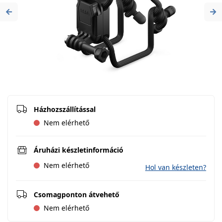
Previous
Ne
Házhozszállítással
Nem elérhető
Áruházi készletinformáció
Nem elérhető
Hol van készleten?
Csomagponton átvehető
Nem elérhető