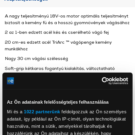
A nagy teljesítményű 18V-os motor optimális teljesítményt
biztosít a kemény fű és a hosszú gyomnövények vágásához
2 az 1-ben edzett acél kés és cserélhető vágó fej
20 cm-es edzett acél TriArc ™ vágópenge kemény
munkákhoz
Nagy 30 cm vágási szélesség
Soft-grip kétkaros fogantyú kialakítás, változtatható
sebességgel a hosszabb működési időért
Ryobi
Az Ön adatainak felelősségteljes felhasználása
, ,
Mi és a
1022 partnerünk
feldolgozzuk az Ön személyes
adatait, így például az Ön IP-címét, olyan technológiákat
Akkumulátor feszültség
18 V
használva, mint a sütik, amelyekkel tárolhatjuk és
hozzáférünk az Ön adataihoz a készülékén, hogy