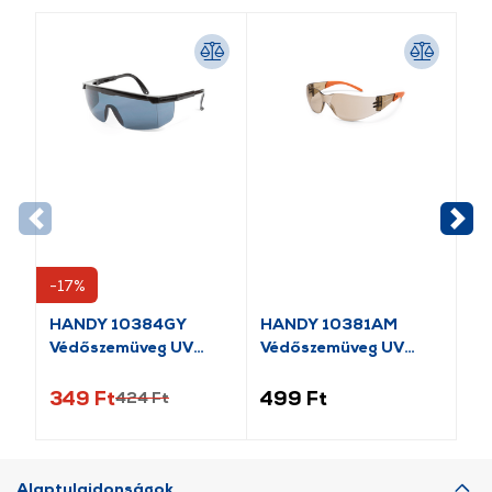
-17%
-1
HANDY 10384GY
HANDY 10381AM
HA
Védőszemüveg UV
Védőszemüveg UV
Sz
védős
védős
be
349 Ft
499 Ft
59
424 Ft
Alaptulajdonságok