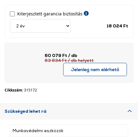
Kiterjesztett garancia biztosítás
Jótá
18 024 Ft
idős
címk
60 079 Ft
/ db
63 834 Ft
/ db
helyett
Jelenleg nem elérhető
Cikkszám:
315172
Szükséged lehet rá
Munkavédelmi eszközök