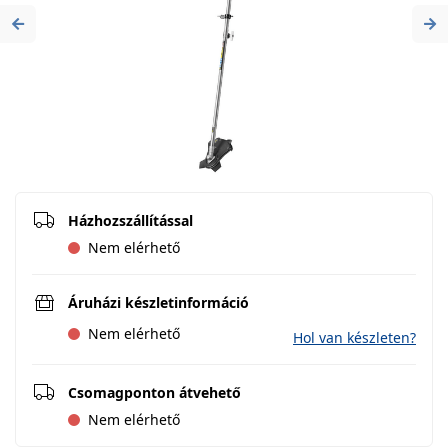
Previous
Ne
Házhozszállítással
Nem elérhető
Áruházi készletinformáció
Nem elérhető
Hol van készleten?
Csomagponton átvehető
Nem elérhető