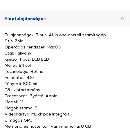
Alaptulajdonságok
Tulajdonságok: Típus: All in one asztali számítógép
Szín: Zöld
Operációs rendszer: MacOS
Stabil állvány
Kijelző: Típus: LCD LED
Méret: 24 col
Technológia: Retina
Felbontás: 4,5k
Fényerő: 500 nit
P3 színtartomány
Processzor: Gyártó: Apple
Modell: M1
Magok száma: 8
Videókártya: M1 chipbe Integrált
8 magos GPU
Memória és háttértár: Ram memória: 8 GB