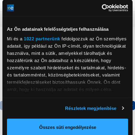
Operációs rendszer
OS X
Részletes ismertető
Az Ön adatainak felelősségteljes felhasználása
Neked ajánljuk
Mi és a
1022 partnerünk
feldolgozzuk az Ön személyes
adatait, így például az Ön IP-címét, olyan technológiákat
használva, mint a sütik, amelyekkel tárolhatjuk és
hozzáférünk az Ön adataihoz a készülékén, hogy
személyre szabott hirdetéseket és tartalmakat, hirdetés-
és tartalommérést, közönségbetekintéseket, valamint
termékfejlesztéseket biztosíthassunk Önnek. Ön dönt
arról, hogy ki használja az adatait és milyen célra.
Ha engedélyezi, a következőt is meg szeretnénk tenni:
Részletek megjelenítése
Információgyűjtés az Ön földrajzi
Termék adatlap
Termék adatlap
elhelyezkedéséről pár méteres pontossággal
Az Ön készülékén beazonosítása annak konkrét
Összes süti engedélyezése
tulajdonságainak (ujjlenyomat) aktív ellenőrzésével
Gorenje NRS8182KX Side
Gorenje N619EAXL4