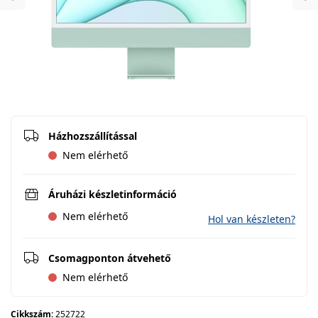
Previous
Ne
Házhozszállítással
Nem elérhető
Áruházi készletinformáció
Nem elérhető
Hol van készleten?
Csomagponton átvehető
Nem elérhető
Cikkszám:
252722