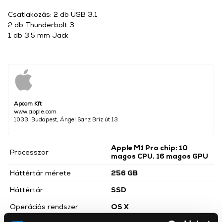
Csatlakozás: 2 db USB 3.1
2 db Thunderbolt 3
1 db 3.5 mm Jack
Apcom Kft
www.apple.com
1033, Budapest, Ángel Sanz Briz út 13
Apple M1 Pro chip: 10
Processzor
magos CPU, 16 magos GPU
Háttértár mérete
256 GB
Háttértár
SSD
Operációs rendszer
OS X