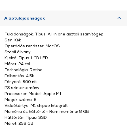
Alaptulajdonságok
Tulajdonságok: Típus: All in one asztali számítógép
Szín: Kék
Operációs rendszer: MacOS
Stabil állvány
Kijelző: Típus: LCD LED
Méret: 24 col
Technológia: Retina
Felbontás: 4,5k
Fényerő: 500 nit
P3 színtartomány
Processzor: Modell: Apple M1
Magok száma: 8
Videókártya: M1 chipbe Integrált
Memória és háttértár: Ram memória: 8 GB
Háttértár: Típus: SSD
Méret: 256 GB