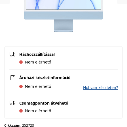
Previous
Ne
Házhozszállítással
Nem elérhető
Áruházi készletinformáció
Nem elérhető
Hol van készleten?
Csomagponton átvehető
Nem elérhető
Cikkszám:
252723