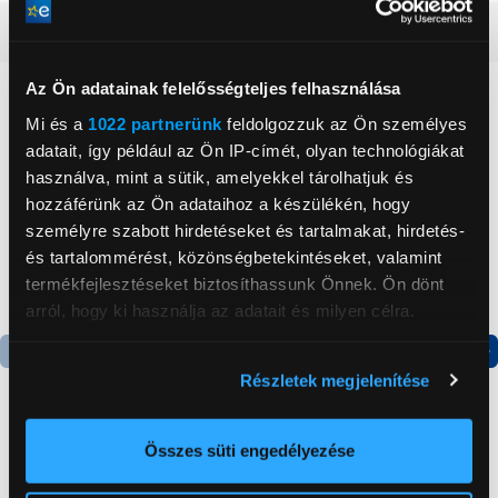
Részletes ismertető
Az Ön adatainak felelősségteljes felhasználása
Neked ajánljuk
Mi és a
1022 partnerünk
feldolgozzuk az Ön személyes
adatait, így például az Ön IP-címét, olyan technológiákat
használva, mint a sütik, amelyekkel tárolhatjuk és
hozzáférünk az Ön adataihoz a készülékén, hogy
személyre szabott hirdetéseket és tartalmakat, hirdetés-
és tartalommérést, közönségbetekintéseket, valamint
termékfejlesztéseket biztosíthassunk Önnek. Ön dönt
arról, hogy ki használja az adatait és milyen célra.
Ha engedélyezi, a következőt is meg szeretnénk tenni:
Részletek megjelenítése
Termék adatlap
Termék adatlap
Információgyűjtés az Ön földrajzi
elhelyezkedéséről pár méteres pontossággal
Az Ön készülékén beazonosítása annak konkrét
Összes süti engedélyezése
Gorenje NRS8182KX Side
Gorenje N619EAXL4
tulajdonságainak (ujjlenyomat) aktív ellenőrzésével
by side hűtőszekrény
Alulfagyasztós