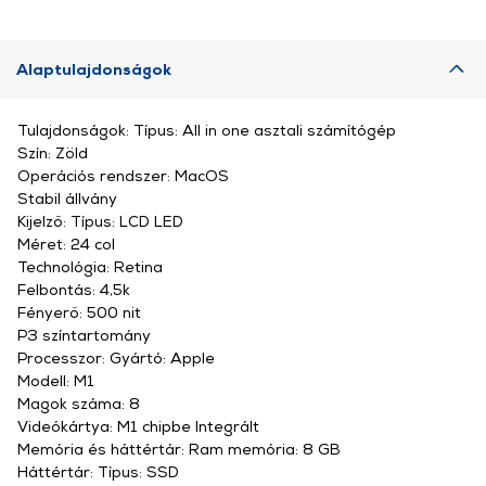
Alaptulajdonságok
Tulajdonságok: Típus: All in one asztali számítógép
Szín: Zöld
Operációs rendszer: MacOS
Stabil állvány
Kijelző: Típus: LCD LED
Méret: 24 col
Technológia: Retina
Felbontás: 4,5k
Fényerő: 500 nit
P3 színtartomány
Processzor: Gyártó: Apple
Modell: M1
Magok száma: 8
Videókártya: M1 chipbe Integrált
Memória és háttértár: Ram memória: 8 GB
Háttértár: Típus: SSD