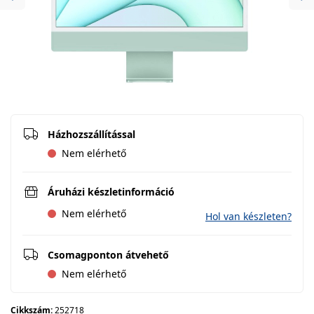
Previous
Ne
Házhozszállítással
Nem elérhető
Áruházi készletinformáció
Nem elérhető
Hol van készleten?
Csomagponton átvehető
Nem elérhető
Cikkszám:
252718