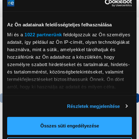
Részletes ismertető
Az Ön adatainak felelősségteljes felhasználása
Neked ajánljuk
Mi és a
1022 partnerünk
feldolgozzuk az Ön személyes
adatait, így például az Ön IP-címét, olyan technológiákat
használva, mint a sütik, amelyekkel tárolhatjuk és
hozzáférünk az Ön adataihoz a készülékén, hogy
személyre szabott hirdetéseket és tartalmakat, hirdetés-
és tartalommérést, közönségbetekintéseket, valamint
termékfejlesztéseket biztosíthassunk Önnek. Ön dönt
arról, hogy ki használja az adatait és milyen célra.
Ha engedélyezi, a következőt is meg szeretnénk tenni:
Részletek megjelenítése
Termék adatlap
Termék adatlap
Információgyűjtés az Ön földrajzi
elhelyezkedéséről pár méteres pontossággal
Az Ön készülékén beazonosítása annak konkrét
Összes süti engedélyezése
Gorenje NRS8182KX Side
Gorenje N619EAXL4
tulajdonságainak (ujjlenyomat) aktív ellenőrzésével
by side hűtőszekrény
Alulfagyasztós