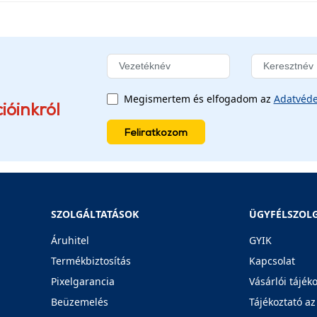
Megismertem és elfogadom az
Adatvéde
ióinkról
Feliratkozom
SZOLGÁLTATÁSOK
ÜGYFÉLSZOL
Áruhitel
GYIK
Termékbiztosítás
Kapcsolat
Pixelgarancia
Vásárlói tájék
Beüzemelés
Tájékoztató az