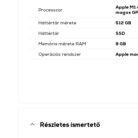
Apple M1 
Processzor
magos G
Háttértár mérete
512 GB
Háttértár
SSD
Memória mérete RAM
8 GB
Operációs rendszer
Apple ma
Részletes ismertető