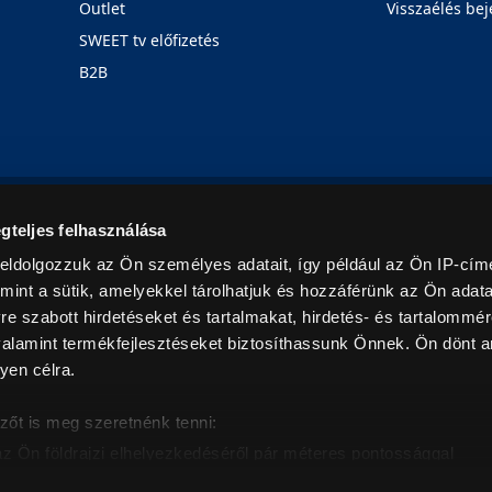
Outlet
Visszaélés bej
SWEET tv előfizetés
B2B
Rólunk
Karrier
Üzleteink
Blog
gteljes felhasználása
eldolgozzuk az Ön személyes adatait, így például az Ön IP-címé
mint a sütik, amelyekkel tárolhatjuk és hozzáférünk az Ön adat
e szabott hirdetéseket és tartalmakat, hirdetés- és tartalommér
alamint termékfejlesztéseket biztosíthassunk Önnek. Ön dönt ar
yen célra.
© 2026. Minden jog fenntartva! Euronics Műszaki Áruházlánc
zőt is meg szeretnénk tenni:
az Ön földrajzi elhelyezkedéséről pár méteres pontossággal
eazonosítása annak konkrét tulajdonságainak (ujjlenyomat) akt
intban értendők és az ÁFA-t tartalmazzák. Csak háztartásban használatos mennyiségeket szolg