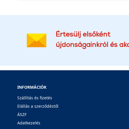
Értesülj elsőként
újdonságainkról és akc
INFORMÁCIÓK
Szállítás és fizetés
Elállás a szerződéstől
ÁSZF
Adatkezelés