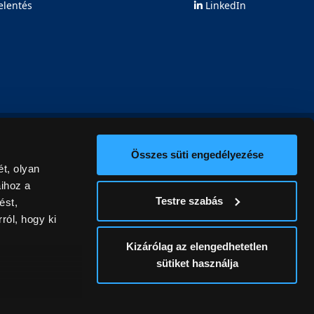
elentés
LinkedIn
Összes süti engedélyezése
t, olyan
aihoz a
Testre szabás
ést,
ról, hogy ki
Kizárólag az elengedhetetlen
sütiket használja
ív
álunk ki. A