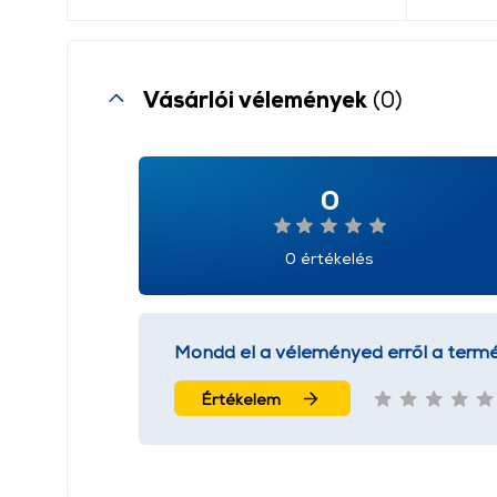
Vásárlói vélemények
(0)
0
0 értékelés
Mondd el a véleményed erről a termé
Értékelem