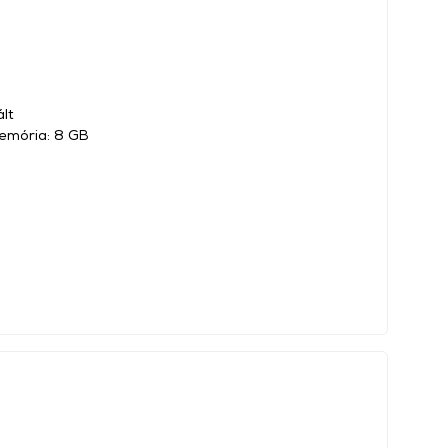
ált
emória: 8 GB