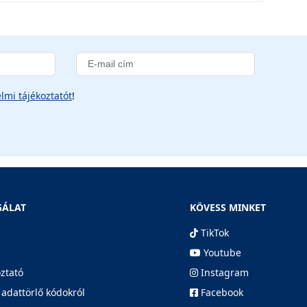
lmi tájékoztatót
!
GÁLAT
KÖVESS MINKET
TikTok
Youtube
oztató
Instagram
 adattörlő kódokról
Facebook