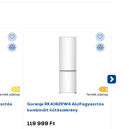
ermék adatlap
Termék adatlap
asztós
Gorenje RK4182PW4 Alulfagyasztós
Dreame
kombinált hűtőszekrény
porsz
119 999 Ft
69 9