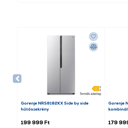
Termék adatlap
Gorenje NRS8182KX Side by side
Gorenje 
hűtőszekrény
kombinál
199 999 Ft
179 99