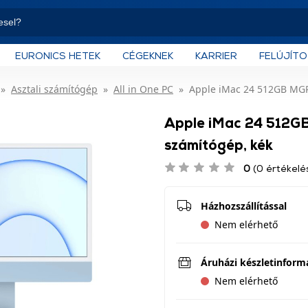
EURONICS HETEK
CÉGEKNEK
KARRIER
FELÚJÍT
Asztali számítógép
All in One PC
Apple iMac 24 512GB MGP
Apple iMac 24 512G
számítógép, kék
0
(0 értékelé
Házhozszállítással
Nem elérhető
Áruházi készletinform
Nem elérhető