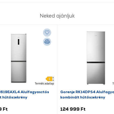
Neked ajánljuk
Termék adatlap
T
N619EAXL4 Alulfagyasztós
Gorenje RK14DPS4 Alulfagy
t hűtőszekrény
kombinált hűtőszekrény
9 Ft
124 999 Ft