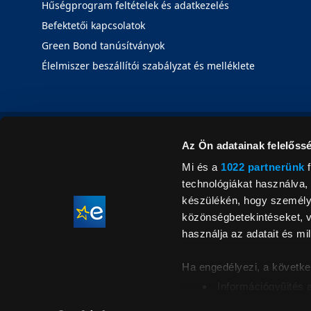
Hűségprogram feltételek és adatkezelés
Befektetői kapcsolatok
Green Bond tanúsítványok
Élelmiszer beszállítói szabályzat és melléklete
Az Ön adatainak felelőssé
Mi és a
1022 partnerünk
f
technológiákat használva, 
készülékén, hogy személyr
közönségbetekintéseket, v
használja az adatait és mil
Ha engedélyezi, a követke
Információgyűjtés 
Az Ön készülékén b
Áraink for