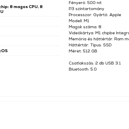
Fényerő: 500 nit
chip: 8 magos CPU, 8
P3 színtartomány
PU
Processzor: Gyártó: Apple
Modell: M1
Magok száma: 8
Videókártya: M1 chipbe Integr
Memória és háttértár: Ram m
Háttértár: Típus: SSD
cOS
Méret: 512 GB
Csatlakozás: 2 db USB 3.1
Bluetooth: 5.0