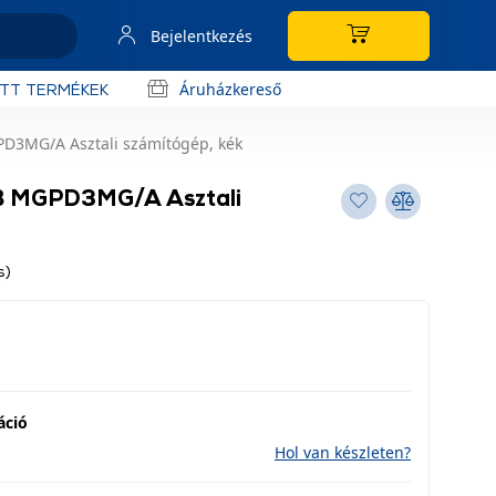
Bejelentkezés
Áruházkereső
OTT TERMÉKEK
D3MG/A Asztali számítógép, kék
B MGPD3MG/A Asztali
s)
áció
Hol van készleten?