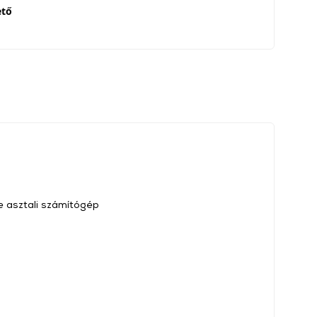
ető
ne asztali számítógép