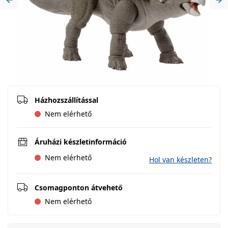
Previous
Ne
Házhozszállítással
Nem elérhető
Áruházi készletinformáció
Nem elérhető
Hol van készleten?
Csomagponton átvehető
Nem elérhető