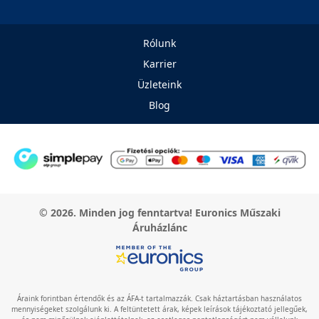
Rólunk
Karrier
Üzleteink
Blog
© 2026. Minden jog fenntartva! Euronics Műszaki
Áruházlánc
Áraink forintban értendők és az ÁFA-t tartalmazzák. Csak háztartásban használatos
mennyiségeket szolgálunk ki. A feltüntetett árak, képek leírások tájékoztató jellegűek,