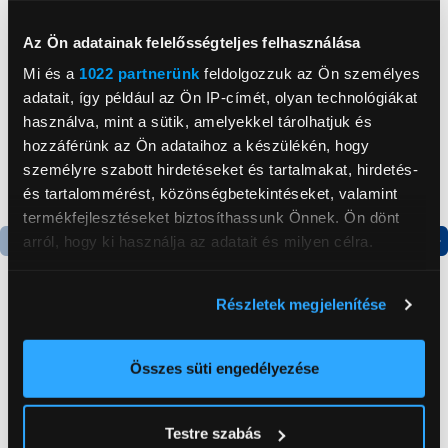
Neked ajánljuk
Az Ön adatainak felelősségteljes felhasználása
Mi és a
1022 partnerünk
feldolgozzuk az Ön személyes
adatait, így például az Ön IP-címét, olyan technológiákat
használva, mint a sütik, amelyekkel tárolhatjuk és
hozzáférünk az Ön adataihoz a készülékén, hogy
személyre szabott hirdetéseket és tartalmakat, hirdetés-
és tartalommérést, közönségbetekintéseket, valamint
termékfejlesztéseket biztosíthassunk Önnek. Ön dönt
arról, hogy ki használja az adatait és milyen célra.
Termék adatlap
Termék adatlap
Ha engedélyezi, a következőt is meg szeretnénk tenni:
Részletek megjelenítése
Információgyűjtés az Ön földrajzi
Gorenje NRS8182KX Side
Gorenje RK14DPS4
elhelyezkedéséről pár méteres pontossággal
by side hűtőszekrény
Alulfagyasztós
Az Ön készülékén beazonosítása annak konkrét
Összes süti engedélyezése
kombinált hűtőszekrény
tulajdonságainak (ujjlenyomat) aktív ellenőrzésével
199 999 Ft
124 999 Ft
Tudjon meg többet személyes adatainak feldolgozási
Testre szabás
módjairól és adja meg preferenciáit a
Részletek