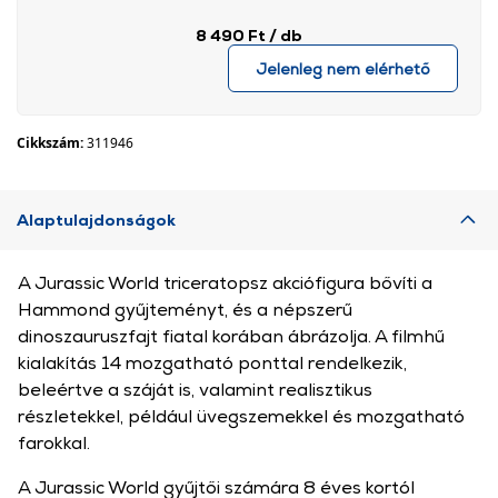
8 490 Ft
/ db
Jelenleg nem elérhető
Cikkszám:
311946
Alaptulajdonságok
A Jurassic World triceratopsz akciófigura bővíti a
Hammond gyűjteményt, és a népszerű
dinoszauruszfajt fiatal korában ábrázolja. A filmhű
kialakítás 14 mozgatható ponttal rendelkezik,
beleértve a száját is, valamint realisztikus
részletekkel, például üvegszemekkel és mozgatható
farokkal.
A Jurassic World gyűjtői számára 8 éves kortól