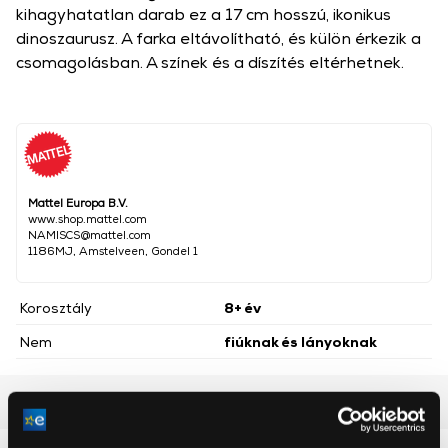
kihagyhatatlan darab ez a 17 cm hosszú, ikonikus
dinoszaurusz. A farka eltávolítható, és külön érkezik a
csomagolásban. A színek és a díszítés eltérhetnek.
Mattel Europa B.V.
www.shop.mattel.com
NAMISCS@mattel.com
1186MJ, Amstelveen, Gondel 1
Korosztály
8+ év
Nem
fiúknak és lányoknak
Részletes ismertető