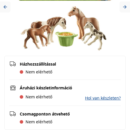
Previous
Ne
Házhozszállítással
Nem elérhető
Áruházi készletinformáció
Nem elérhető
Hol van készleten?
Csomagponton átvehető
Nem elérhető