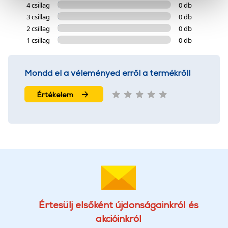
4 csillag
0 db
cookie-k személyazonosítására nem alkalmasak,
3 csillag
0 db
szolgáltatásaink biztosításához szükségesek. Az oldal
2 csillag
0 db
használatával Ön elfogadja a cookie-k használatát.
1 csillag
0 db
További információk:
ÁSZF
és
Adatvédelem
Mondd el a véleményed erről a termékről!
Értékelem
Értesülj elsőként újdonságainkról és
akcióinkról