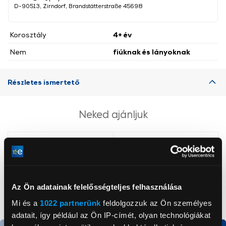
D-90513, Zirndorf, Brandstätterstraße 45698
Korosztály
4+ év
Nem
fiúknak és lányoknak
Részletes ismertető
Neked ajánljuk
Az Ön adatainak felelősségteljes felhasználása
Mi és a
1022 partnerünk
feldolgozzuk az Ön személyes
adatait, így például az Ön IP-címét, olyan technológiákat