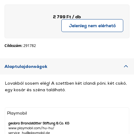
2 799 Ft
/ db
Jelenleg nem elérhető
Cikkszám:
291782
Alaptulajdonságok
Lovakból sosem elég! A szettben két izlandi póni, két csikó,
egy kosár és széna található.
Playmobil
geobra Brandstätter Stiftung & Co. KG
www.playmobil.com/hu-hu/
service_hu@playmobil.de