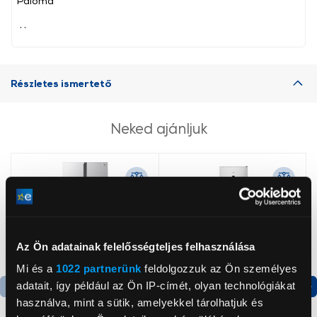
Paloma
, ,
Részletes ismertető
Neked ajánljuk
Az Ön adatainak felelősségteljes felhasználása
Mi és a
1022 partnerünk
feldolgozzuk az Ön személyes
adatait, így például az Ön IP-címét, olyan technológiákat
használva, mint a sütik, amelyekkel tárolhatjuk és
Termék adatlap
Termék adatlap