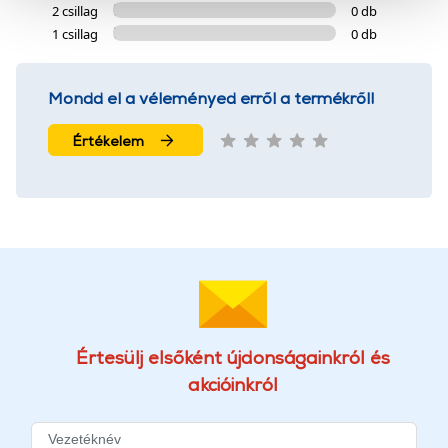
2 csillag
0 db
szolgáltatásaink biztosításához szükségesek. Az oldal
1 csillag
0 db
használatával Ön elfogadja a cookie-k használatát.
További információk:
ÁSZF
és
Adatvédelem
Mondd el a véleményed erről a termékről!
Értékelem
Értesülj elsőként újdonságainkról és
akcióinkról