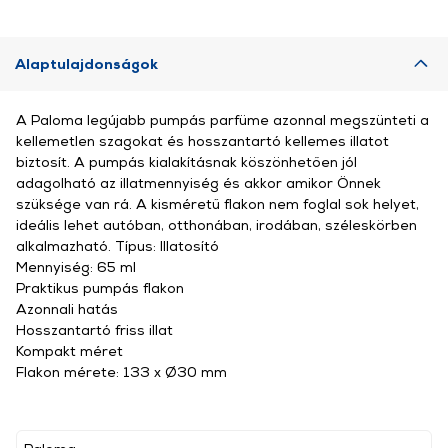
Alaptulajdonságok
A Paloma legújabb pumpás parfüme azonnal megszünteti a
kellemetlen szagokat és hosszantartó kellemes illatot
biztosít. A pumpás kialakításnak köszönhetően jól
adagolható az illatmennyiség és akkor amikor Önnek
szüksége van rá. A kisméretű flakon nem foglal sok helyet,
ideális lehet autóban, otthonában, irodában, széleskörben
alkalmazható. Típus: Illatosító
Mennyiség: 65 ml
Praktikus pumpás flakon
Azonnali hatás
Hosszantartó friss illat
Kompakt méret
Flakon mérete: 133 x Ø30 mm