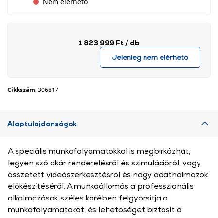
Nem elérhető
1 823 999 Ft
/ db
Jelenleg nem elérhető
Cikkszám:
306817
Alaptulajdonságok
A speciális munkafolyamatokkal is megbirkózhat,
legyen szó akár renderelésről és szimulációról, vagy
összetett videószerkesztésről és nagy adathalmazok
előkészítéséről. A munkaállomás a professzionális
alkalmazások széles körében felgyorsítja a
munkafolyamatokat, és lehetőséget biztosít a