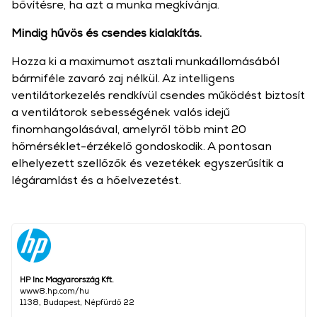
bővítésre, ha azt a munka megkívánja.
Mindig hűvös és csendes kialakítás.
Hozza ki a maximumot asztali munkaállomásából
bármiféle zavaró zaj nélkül. Az intelligens
ventilátorkezelés rendkívül csendes működést biztosít
a ventilátorok sebességének valós idejű
finomhangolásával, amelyről több mint 20
hőmérséklet-érzékelő gondoskodik. A pontosan
elhelyezett szellőzők és vezetékek egyszerűsítik a
légáramlást és a hőelvezetést.
HP Inc Magyarország Kft.
www8.hp.com/hu
1138, Budapest, Népfürdő 22