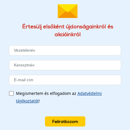
Értesülj elsőként újdonságainkról és
akcióinkról
Megismertem és elfogadom az
Adatvédelmi
tájékoztatót
!
Feliratkozom