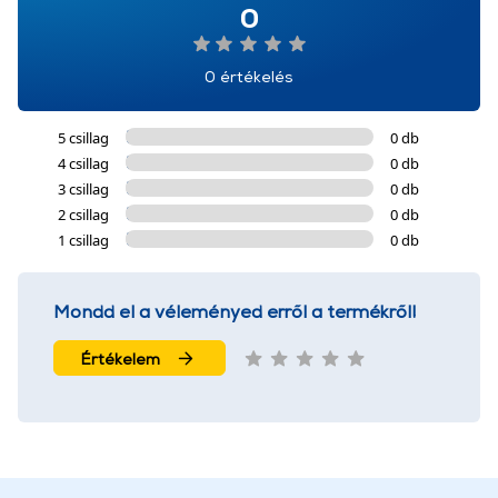
0
0 értékelés
5 csillag
0 db
4 csillag
0 db
3 csillag
0 db
2 csillag
0 db
1 csillag
0 db
Mondd el a véleményed erről a termékről!
Értékelem