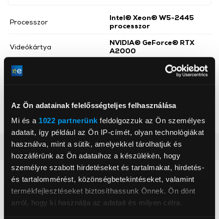
Intel® Xeon® W5-2445
Processzor
processzor
NVIDIA® GeForce® RTX
Videókártya
A2000
Háttértár mérete
1 000 GB
Háttértár
SSD
Memória mérete RAM
32 GB
Az Ön adatainak felelősségteljes felhasználása
Operációs rendszer
Windows 11
Mi és a
1022 partnerünk
feldolgozzuk az Ön személyes
adatait, így például az Ön IP-címét, olyan technológiákat
használva, mint a sütik, amelyekkel tárolhatjuk és
Részletes ismertető
hozzáférünk az Ön adataihoz a készülékén, hogy
személyre szabott hirdetéseket és tartalmakat, hirdetés-
Neked ajánljuk
és tartalommérést, közönségbetekintéseket, valamint
termékfejlesztéseket biztosíthassunk Önnek. Ön dönt
arról, hogy ki használja az adatait és milyen célra.