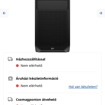
Previous
Ne
Házhozszállítással
Nem elérhető
Áruházi készletinformáció
Nem elérhető
Hol van készleten?
Csomagponton átvehető