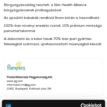
Bőrgyógyászatilag tesztelt, a Skin Health Alliance
bőrgyógyászainak jóváhagyásával
Az újszülött kisbabák rendkívül finom bőrén is használható
100%-ban növényi eredetű rostok, 10% prémium minőségű
pamuttartalommal
A doboztető és a külső tasak 70%-ban ipari gyártási
feleslegből származó, újrahasznosított műanyagból készült
Procter&Gamble Magyarország Kkt.
www.pg.com
informacio.im@pg.com
1082, Budapest, Kisfaludi utca 38.