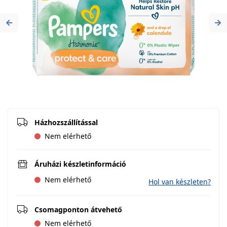
Previous
Ne
Házhozszállítással
Nem elérhető
Áruházi készletinformáció
Nem elérhető
Hol van készleten?
Csomagponton átvehető
Nem elérhető