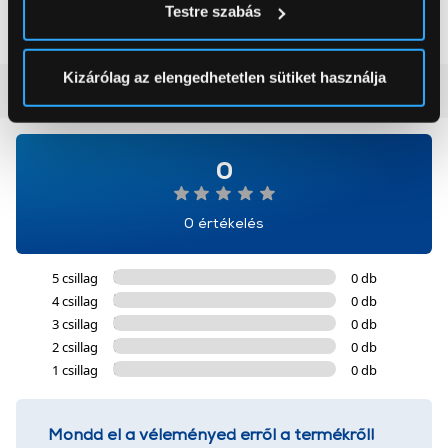
199 999 Ft
179 999 Ft
Testre szabás
módjairól és adja meg preferenciáit a
Részletek
pontban
. Bármikor módosíthatja vagy visszavonhatja a
Sütinyilatkozathoz való hozzájárulását.
Kizárólag az elengedhetetlen sütiket használja
Vásárlói vélemények
(0)
Az Eunonics.hu webáruházunk ún. süti vagy cookie file-
okat használ, melyeket az Ön gépén tárol a rendszer. A
cookie-k személyazonosítására nem alkalmasak,
0
szolgáltatásaink biztosításához szükségesek. Az oldal
használatával Ön elfogadja a cookie-k használatát.
0 értékelés
További információk:
ÁSZF
és
Adatvédelem
5 csillag
0 db
4 csillag
0 db
3 csillag
0 db
2 csillag
0 db
1 csillag
0 db
Mondd el a véleményed erről a termékről!