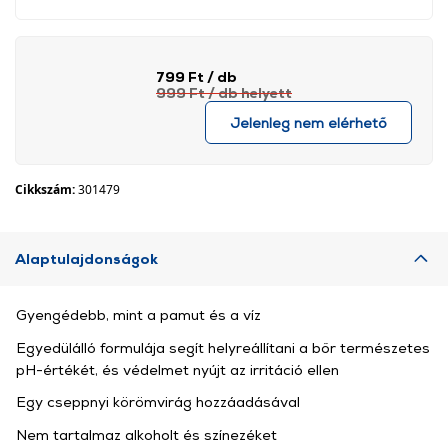
799 Ft
/ db
999 Ft
/ db
helyett
Jelenleg nem elérhető
Cikkszám:
301479
Alaptulajdonságok
Gyengédebb, mint a pamut és a víz
Egyedülálló formulája segít helyreállítani a bőr természetes
pH-értékét, és védelmet nyújt az irritáció ellen
Egy cseppnyi körömvirág hozzáadásával
Nem tartalmaz alkoholt és színezéket