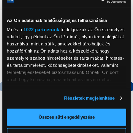
Részletes ismertető
Neked ajánljuk
Az Ön adatainak felelősségteljes felhasználása
Mi és a
1022 partnerünk
feldolgozzuk az Ön személyes
adatait, így például az Ön IP-címét, olyan technológiákat
használva, mint a sütik, amelyekkel tárolhatjuk és
hozzáférünk az Ön adataihoz a készülékén, hogy
személyre szabott hirdetéseket és tartalmakat, hirdetés-
és tartalommérést, közönségbetekintéseket, valamint
termékfejlesztéseket biztosíthassunk Önnek. Ön dönt
arról, hogy ki használja az adatait és milyen célra.
Ha engedélyezi, a következőt is meg szeretnénk tenni:
Termék adatlap
Termék adatlap
Részletek megjelenítése
Információgyűjtés az Ön földrajzi
elhelyezkedéséről pár méteres pontossággal
Gorenje NRS8182KX Side
Gorenje N619EAXL4
Az Ön készülékén beazonosítása annak konkrét
Összes süti engedélyezése
by side hűtőszekrény
Alulfagyasztós
tulajdonságainak (ujjlenyomat) aktív ellenőrzésével
kombinált hűtőszekrény
Tudjon meg többet személyes adatainak feldolgozási