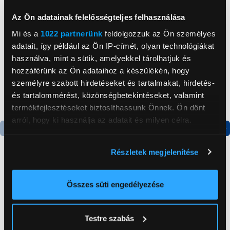
Neked ajánljuk
Az Ön adatainak felelősségteljes felhasználása
Mi és a
1022 partnerünk
feldolgozzuk az Ön személyes
adatait, így például az Ön IP-címét, olyan technológiákat
használva, mint a sütik, amelyekkel tárolhatjuk és
hozzáférünk az Ön adataihoz a készülékén, hogy
személyre szabott hirdetéseket és tartalmakat, hirdetés-
és tartalommérést, közönségbetekintéseket, valamint
termékfejlesztéseket biztosíthassunk Önnek. Ön dönt
arról, hogy ki használja az adatait és milyen célra.
Termék adatlap
Ha engedélyezi, a következőt is meg szeretnénk tenni:
Részletek megjelenítése
Információgyűjtés az Ön földrajzi
elhelyezkedéséről pár méteres pontossággal
Gorenje NRS8182KX Side
JBL Tour One JBL Tour
Az Ön készülékén beazonosítása annak konkrét
Összes süti engedélyezése
by side hűtőszekrény
One fejhallgató
tulajdonságainak (ujjlenyomat) aktív ellenőrzésével
Tudjon meg többet személyes adatainak feldolgozási
199 999 Ft
84 999 Ft
Testre szabás
módjairól és adja meg preferenciáit a
Részletek