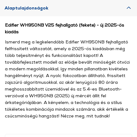
Alaptulajdonságok
Edifier WH950NB V25 fejhallgató (fekete) - új 2025-ös
kiadás
Ismerd meg a legkelendőbb Edifier WH950NB fejhallgató
felfrissített változatát, amely a 2025-ös kiadásban még
több teljesítményt és funkcionalitást kapott! A
továbbfejlesztett modell az elődje bevált minőségét ötvözi
a modern megoldásokkal, így minden pillanatban kivételes
hangélményt nyújt. A nyolc fokozatban állítható, frissített
zajszűrő algoritmusokkal, az akár lenyűgöző 80 órára
meghosszabbított üzemidővel és az 5.4-es Bluetooth-
verzióval a WH950NB (2025) új mércét állít fel
árkategóriájában. A kényelem, a technológia és a stílus
tökéletes kombinációja mindazok számára, akik értékelik a
csúcsminőségű hangzást! Nézze meg, mit tudnak!