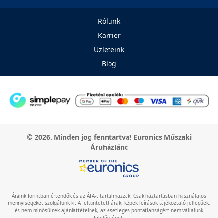
Rólunk
Karrier
Üzleteink
Blog
© 2026. Minden jog fenntartva! Euronics Műszaki
Áruházlánc
Áraink forintban értendők és az ÁFA-t tartalmazzák. Csak háztartásban használatos
mennyiségeket szolgálunk ki. A feltüntetett árak, képek leírások tájékoztató jellegűek,
és nem minősülnek ajánlattételnek, az esetleges pontatlanságért nem vállalunk
felelősséget.