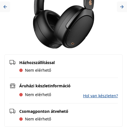
Previous
Ne
Házhozszállítással
Nem elérhető
Áruházi készletinformáció
Nem elérhető
Hol van készleten?
Csomagponton átvehető
Nem elérhető