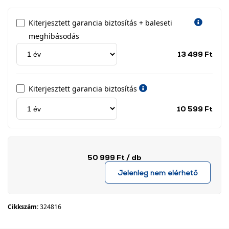
Kiterjesztett garancia biztosítás + baleseti
meghibásodás
Jótá
13 499 Ft
idős
címk
Kiterjesztett garancia biztosítás
Jótá
10 599 Ft
idős
címk
50 999 Ft
/ db
Jelenleg nem elérhető
Cikkszám:
324816