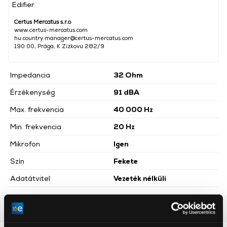
Edifier
Certus Mercatus s.r.o
www.certus-mercatus.com
hu.country.manager@certus-mercatus.com
190 00, Prága, K Zizkovu 282/9
Impedancia
32 Ohm
Érzékenység
91 dBA
Max. frekvencia
40 000 Hz
Min. frekvencia
20 Hz
Mikrofon
Igen
Szín
Fekete
Adatátvitel
Vezeték nélküli
Részletes ismertető