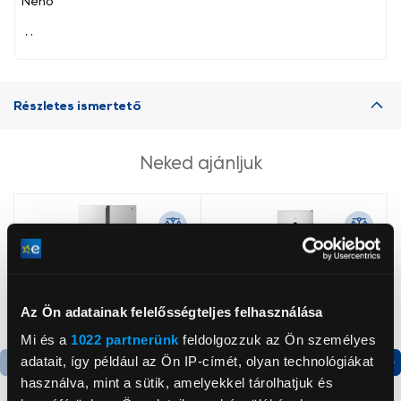
Neno
, ,
Részletes ismertető
Neked ajánljuk
Az Ön adatainak felelősségteljes felhasználása
Mi és a
1022 partnerünk
feldolgozzuk az Ön személyes
adatait, így például az Ön IP-címét, olyan technológiákat
használva, mint a sütik, amelyekkel tárolhatjuk és
Termék adatlap
Termék adatlap