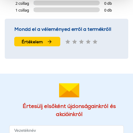
2 csillag
0 db
szolgáltatásaink biztosításához szükségesek. Az oldal
1 csillag
0 db
használatával Ön elfogadja a cookie-k használatát.
További információk:
ÁSZF
és
Adatvédelem
Mondd el a véleményed erről a termékről!
Értékelem
Értesülj elsőként újdonságainkról és
akcióinkról