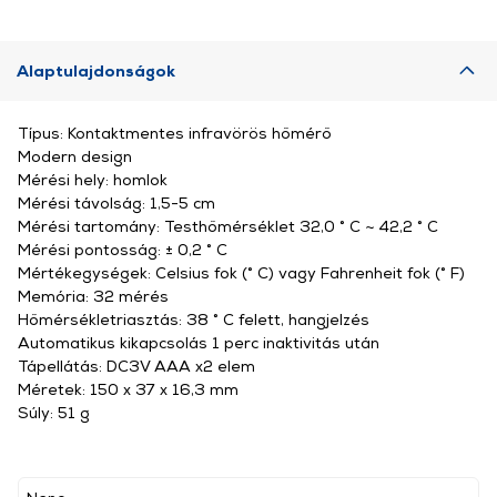
Alaptulajdonságok
Típus: Kontaktmentes infravörös hőmérő
Modern design
Mérési hely: homlok
Mérési távolság: 1,5-5 cm
Mérési tartomány: Testhőmérséklet 32,0 ° C ~ 42,2 ° C
Mérési pontosság: ± 0,2 ° C
Mértékegységek: Celsius fok (° C) vagy Fahrenheit fok (° F)
Memória: 32 mérés
Hőmérsékletriasztás: 38 ° C felett, hangjelzés
Automatikus kikapcsolás 1 perc inaktivitás után
Tápellátás: DC3V AAA x2 elem
Méretek: 150 x 37 x 16,3 mm
Súly: 51 g