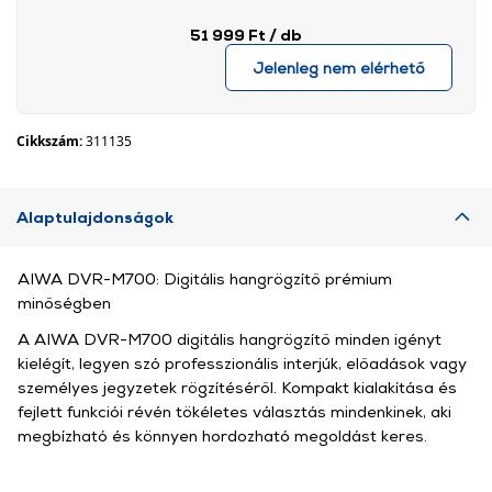
51 999 Ft
/ db
Jelenleg nem elérhető
Cikkszám:
311135
Alaptulajdonságok
AIWA DVR-M700: Digitális hangrögzítő prémium
minőségben
A AIWA DVR-M700 digitális hangrögzítő minden igényt
kielégít, legyen szó professzionális interjúk, előadások vagy
személyes jegyzetek rögzítéséről. Kompakt kialakítása és
fejlett funkciói révén tökéletes választás mindenkinek, aki
megbízható és könnyen hordozható megoldást keres.