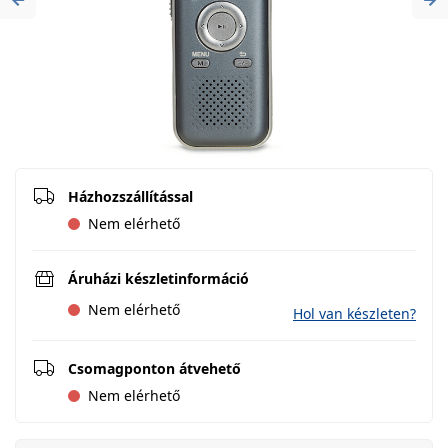
Previous
Ne
Házhozszállítással
Nem elérhető
Áruházi készletinformáció
Nem elérhető
Hol van készleten?
Csomagponton átvehető
Nem elérhető