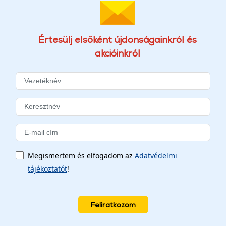
Értesülj elsőként újdonságainkról és
akcióinkról
Megismertem és elfogadom az
Adatvédelmi
tájékoztatót
!
Feliratkozom