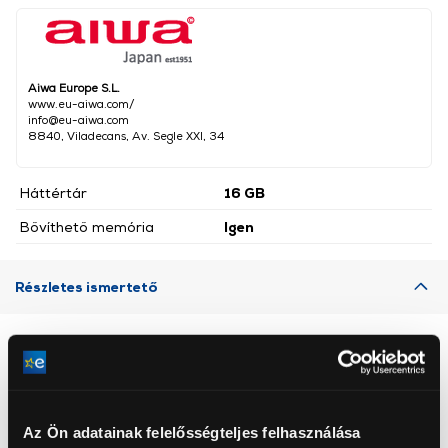
Aiwa Europe S.L.
www.eu-aiwa.com/
info@eu-aiwa.com
8840, Viladecans, Av. Segle XXI, 34
Háttértár
16 GB
Bővíthető memória
Igen
Részletes ismertető
Neked ajánljuk
Az Ön adatainak felelősségteljes felhasználása