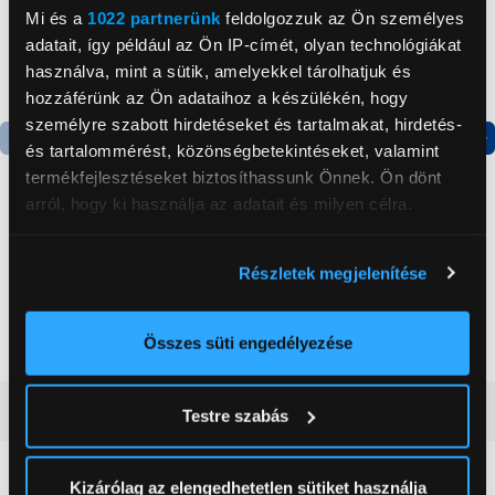
Mi és a
1022 partnerünk
feldolgozzuk az Ön személyes
adatait, így például az Ön IP-címét, olyan technológiákat
használva, mint a sütik, amelyekkel tárolhatjuk és
hozzáférünk az Ön adataihoz a készülékén, hogy
személyre szabott hirdetéseket és tartalmakat, hirdetés-
és tartalommérést, közönségbetekintéseket, valamint
Termék adatlap
Termék adatlap
termékfejlesztéseket biztosíthassunk Önnek. Ön dönt
arról, hogy ki használja az adatait és milyen célra.
Gorenje NRS8182KX Side
Gorenje N619EAXL4
Ha engedélyezi, a következőt is meg szeretnénk tenni:
by side hűtőszekrény
Alulfagyasztós
Részletek megjelenítése
Információgyűjtés az Ön földrajzi
kombinált hűtőszekrény
elhelyezkedéséről pár méteres pontossággal
199 999 Ft
179 999 Ft
Az Ön készülékén beazonosítása annak konkrét
Összes süti engedélyezése
tulajdonságainak (ujjlenyomat) aktív ellenőrzésével
Tudjon meg többet személyes adatainak feldolgozási
Vásárlói vélemények
(0)
Testre szabás
módjairól és adja meg preferenciáit a
Részletek
pontban
. Bármikor módosíthatja vagy visszavonhatja a
Sütinyilatkozathoz való hozzájárulását.
Kizárólag az elengedhetetlen sütiket használja