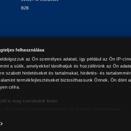
B2B
Rólunk
Karrier
Üzleteink
Blog
gteljes felhasználása
eldolgozzuk az Ön személyes adatait, így például az Ön IP-címé
mint a sütik, amelyekkel tárolhatjuk és hozzáférünk az Ön adat
e szabott hirdetéseket és tartalmakat, hirdetés- és tartalommér
alamint termékfejlesztéseket biztosíthassunk Önnek. Ön dönt ar
yen célra.
© 2026. Minden jog fenntartva! Euronics Műszaki Áruházlánc
zőt is meg szeretnénk tenni:
az Ön földrajzi elhelyezkedéséről pár méteres pontossággal
eazonosítása annak konkrét tulajdonságainak (ujjlenyomat) akt
intban értendők és az ÁFA-t tartalmazzák. Csak háztartásban használatos mennyiségeket szolg
árak, képek leírások tájékoztató jellegűek, és nem minősülnek ajánlattételnek, az esetleges p
nem vállalunk felelősséget.