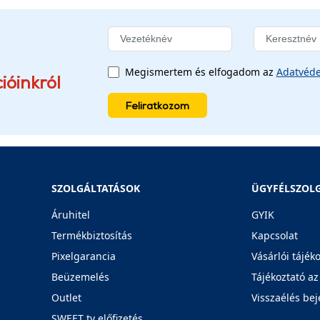
Megismertem és elfogadom az
Adatvéde
ióinkról
Feliratkozom
SZOLGÁLTATÁSOK
ÜGYFÉLSZOL
Áruhitel
GYIK
Termékbiztosítás
Kapcsolat
Pixelgarancia
Vásárlói tájék
Beüzemelés
Tájékoztató az
Outlet
Visszaélés bej
SWEET tv előfizetés