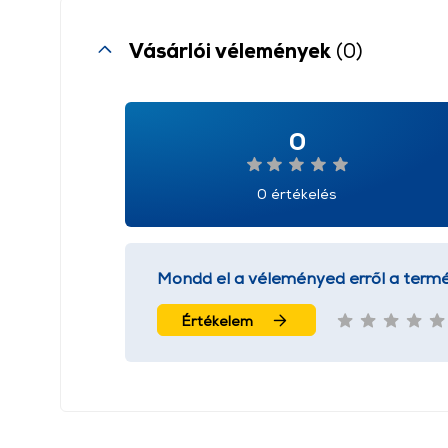
Vásárlói vélemények
(0)
0
0 értékelés
Mondd el a véleményed erről a termé
Értékelem