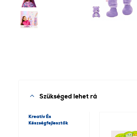
Szükséged lehet rá
Kreatív És
Készségfejlesztők