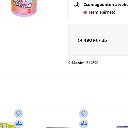
Csomagponton átveh
Nem elérhető
14 490 Ft
/ db
Cikkszám:
311890