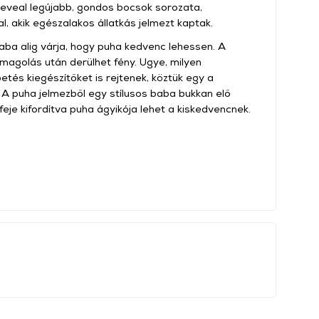
eveal legújabb, gondos bocsok sorozata,
, akik egészalakos állatkás jelmezt kaptak.
aba alig várja, hogy puha kedvenc lehessen. A
magolás után derülhet fény. Ugye, milyen
tés kiegészítőket is rejtenek, köztük egy a
. A puha jelmezből egy stílusos baba bukkan elő
feje kifordítva puha ágyikója lehet a kiskedvencnek.