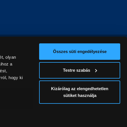
Összes süti engedélyezése
t, olyan
aihoz a
Testre szabás
ést,
ról, hogy ki
Kizárólag az elengedhetetlen
sütiket használja
ív
álunk ki. A
ontatlanságért