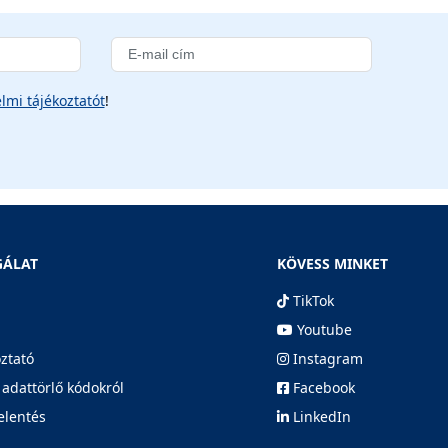
lmi tájékoztatót
!
GÁLAT
KÖVESS MINKET
TikTok
Youtube
oztató
Instagram
 adattörlő kódokról
Facebook
elentés
LinkedIn