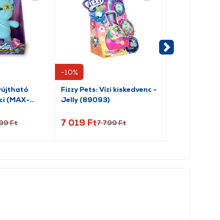
-10%
yújtható
Fizzy Pets: Vízi kiskedvenc -
Vadállatok 
ci (MAX-
Jelly (89093)
7 019 Ft
99 Ft
99 Ft
7 799 Ft