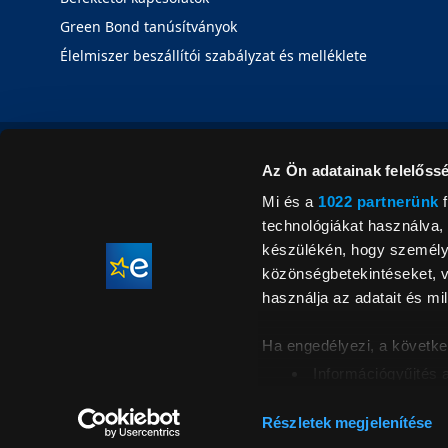
Green Bond tanúsítványok
Élelmiszer beszállítói szabályzat és melléklete
Az Ön adatainak felelőssé
Mi és a
1022 partnerünk
f
technológiákat használva, 
készülékén, hogy személyr
közönségbetekintéseket, v
használja az adatait és mil
Ha engedélyezi, a követke
Információgyűjtés 
Az Ön készülékén b
Áraink for
ellenőrzésével
Részletek megjelenítése
feltüntetett 