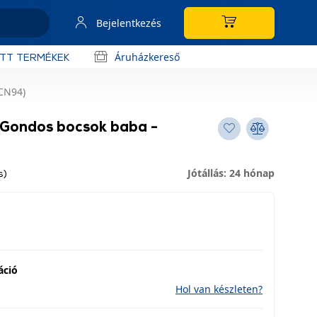
Bejelentkezés
Áruházkereső
OTT TERMÉKEK
JCN94)
l Gondos bocsok baba -
Jótállás: 24 hónap
s)
áció
Hol van készleten?