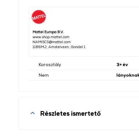
Mattel Europa B.V.
www.shop.mattel.com
NAMISCS@mattel.com
1186MJ, Amstelveen, Gondel 1
Korosztály
3+ év
Nem
lányokna
Részletes ismertető