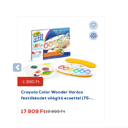
-1 990 Ft
Crayola Color Wonder Varázs
festőkészlet világító ecsettel (75-
7131)
17 909 Ft
19 899 Ft