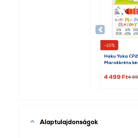
-10%
Haku Yoka CP
Marokkréta kés
borsók, 24 db
4 499 Ft
4 99
Alaptulajdonságok