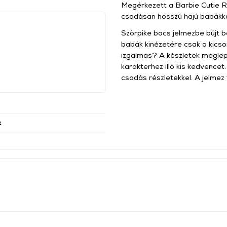
Megérkezett a Barbie Cutie R
csodásan hosszú hajú babákkal
Szörpike bocs jelmezbe bújt b
babák kinézetére csak a kicso
izgalmas? A készletek meglepe
karakterhez illő kis kedvencet
csodás részletekkel. A jelmez 
k