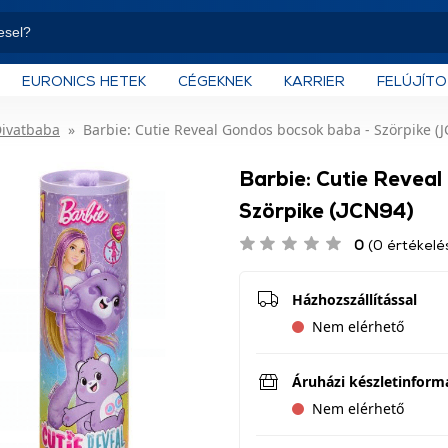
EURONICS HETEK
CÉGEKNEK
KARRIER
FELÚJÍT
ivatbaba
Barbie: Cutie Reveal Gondos bocsok baba - Szörpike (
Barbie: Cutie Revea
Szörpike (JCN94)
0
(0 értékelé
Házhozszállítással
Nem elérhető
Áruházi készletinform
Nem elérhető