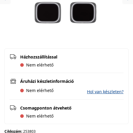
Previous
Ne
Házhozszállítással
Nem elérhető
Áruházi készletinformáció
Nem elérhető
Hol van készleten?
Csomagponton átvehető
Nem elérhető
Cikkszám:
253803