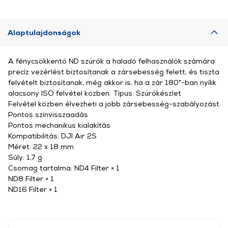
Alaptulajdonságok
A fénycsökkentő ND szűrők a haladó felhasználók számára
precíz vezérlést biztosítanak a zársebesség felett, és tiszta
felvételt biztosítanak, még akkor is, ha a zár 180°-ban nyílik
alacsony ISO felvétel közben. Típus: Szűrőkészlet
Felvétel közben élvezheti a jobb zársebesség-szabályozást
Pontos színvisszaadás
Pontos mechanikus kialakítás
Kompatibilitás: DJI Air 2S
Méret: 22 x 18 mm
Súly: 1,7 g
Csomag tartalma: ND4 Filter × 1
ND8 Filter × 1
ND16 Filter × 1