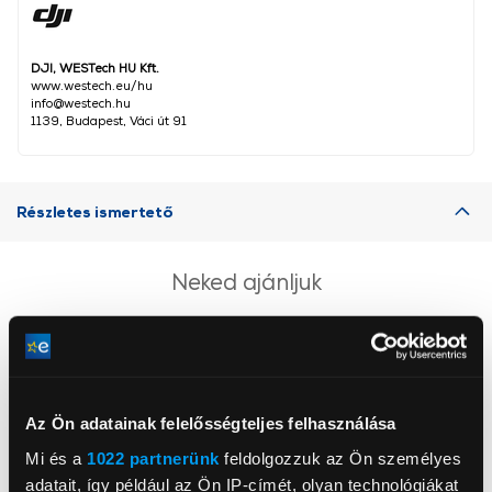
DJI, WESTech HU Kft.
www.westech.eu/hu
info@westech.hu
1139, Budapest, Váci út 91
Részletes ismertető
Neked ajánljuk
Az Ön adatainak felelősségteljes felhasználása
Mi és a
1022 partnerünk
feldolgozzuk az Ön személyes
adatait, így például az Ön IP-címét, olyan technológiákat