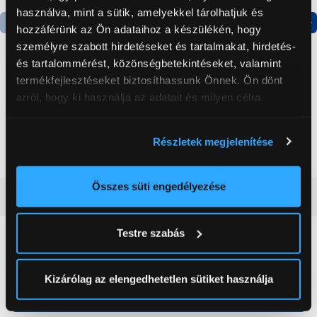
használva, mint a sütik, amelyekkel tárolhatjuk és
hozzáférünk az Ön adataihoz a készülékén, hogy
Termék adatlap
Termék adatlap
személyre szabott hirdetéseket és tartalmakat, hirdetés-
és tartalommérést, közönségbetekintéseket, valamint
termékfejlesztéseket biztosíthassunk Önnek. Ön dönt
Gorenje NRS8182KX Side
Gorenje N619EAXL4
arról, hogy ki használja az adatait és milyen célra.
by side hűtőszekrény
Alulfagyasztós
kombinált hűtőszekrény
Ha engedélyezi, a következőt is meg szeretnénk tenni:
199 999 Ft
179 999 Ft
Részletek megjelenítése
Információgyűjtés az Ön földrajzi
elhelyezkedéséről pár méteres pontossággal
Az Ön készülékén beazonosítása annak konkrét
Összes süti engedélyezése
Vásárlói vélemények
(0)
tulajdonságainak (ujjlenyomat) aktív ellenőrzésével
Tudjon meg többet személyes adatainak feldolgozási
Testre szabás
módjairól és adja meg preferenciáit a
Részletek
0
pontban
. Bármikor módosíthatja vagy visszavonhatja a
Sütinyilatkozathoz való hozzájárulását.
Kizárólag az elengedhetetlen sütiket használja
0 értékelés
Az Eunonics.hu webáruházunk ún. süti vagy cookie file-