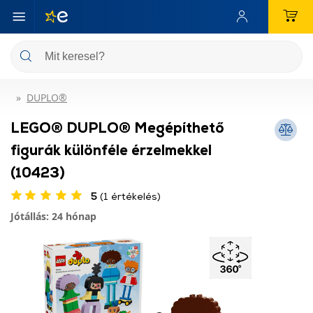
DUPLO®
LEGO® DUPLO® Megépíthető
figurák különféle érzelmekkel
(10423)
5
(1 értékelés)
Jótállás: 24 hónap