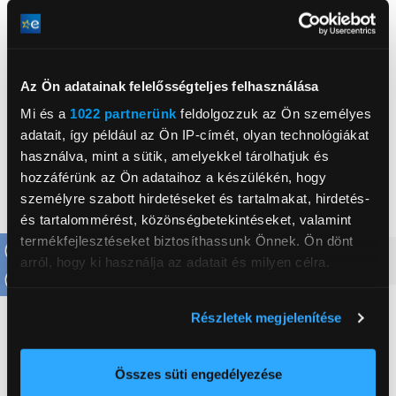
Az Ön adatainak felelősségteljes felhasználása
, ,
Mi és a
1022 partnerünk
feldolgozzuk az Ön személyes
adatait, így például az Ön IP-címét, olyan technológiákat
Életkor
3 év
használva, mint a sütik, amelyekkel tárolhatjuk és
hozzáférünk az Ön adataihoz a készülékén, hogy
Téma
LEGO® DUPLO®
személyre szabott hirdetéseket és tartalmakat, hirdetés-
Érdeklődési kör
Kicsiknek
és tartalommérést, közönségbetekintéseket, valamint
termékfejlesztéseket biztosíthassunk Önnek. Ön dönt
Részletes ismertető
arról, hogy ki használja az adatait és milyen célra.
Ha engedélyezi, a következőt is meg szeretnénk tenni:
Neked ajánljuk
Részletek megjelenítése
Információgyűjtés az Ön földrajzi
elhelyezkedéséről pár méteres pontossággal
Az Ön készülékén beazonosítása annak konkrét
Összes süti engedélyezése
tulajdonságainak (ujjlenyomat) aktív ellenőrzésével