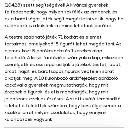
(10423) szett segítségével! A kíváncsi gyerekek
felfedezhetik, hogy milyen sokfélék az emberek, és
ez a barátságos játék segít megértetni velük, hogy ha
különbözik is a külsőnk, mi mind lehetünk barátok.
A testre szabható játék 71 kockát és elemet
tartalmaz, amelyekből 5 figurát lehet megépíteni. Az
elemek közt 5 parókakocka és 1 kerekes alap
található. A kicsik fantáziája szárnyakra kap, miközben
cserélgetik és összepárosítják a játékok testét, lábát,
arcát, haját, és barátságos figurák végtelen sorát
alkotják meg. A 10 különböző arckifejezést ábrázoló
kockával a gyerekek megmutathatják, hogy mit
éreznek a figurák, és el is mondhatják, hogy mit
jelentenek ezek az érzések. A szett kiváló témaindító
is lehet a felnőttek számára, hogy beszélgessenek a
kicsikkel arról, milyen csodálatos, hogy ennyire
különbözőek vagyunk!