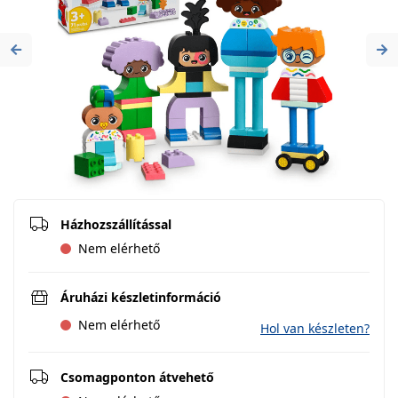
Previous
Ne
Házhozszállítással
Nem elérhető
Áruházi készletinformáció
Nem elérhető
Hol van készleten?
Csomagponton átvehető