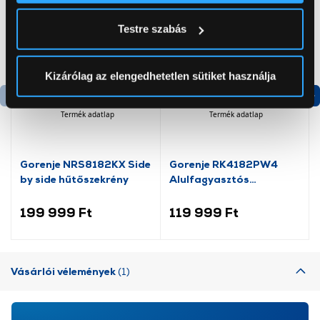
Tudjon meg többet személyes adatainak feldolgozási
Testre szabás
módjairól és adja meg preferenciáit a
Részletek
pontban
. Bármikor módosíthatja vagy visszavonhatja a
Sütinyilatkozathoz való hozzájárulását.
Kizárólag az elengedhetetlen sütiket használja
Az Eunonics.hu webáruházunk ún. süti vagy cookie file-
Termék adatlap
Termék adatlap
okat használ, melyeket az Ön gépén tárol a rendszer. A
cookie-k személyazonosítására nem alkalmasak,
szolgáltatásaink biztosításához szükségesek. Az oldal
Gorenje NRS8182KX Side
Gorenje RK4182PW4
használatával Ön elfogadja a cookie-k használatát.
by side hűtőszekrény
Alulfagyasztós
További információk:
ÁSZF
és
Adatvédelem
kombinált hűtőszekrény
199 999 Ft
119 999 Ft
Vásárlói vélemények
(1)