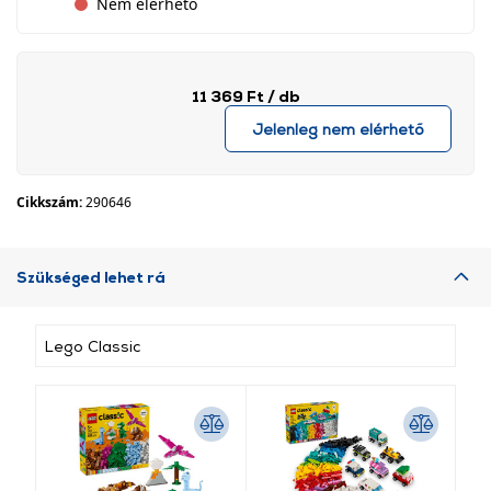
Nem elérhető
11 369 Ft
/ db
Jelenleg nem elérhető
Cikkszám:
290646
Szükséged lehet rá
Lego Classic