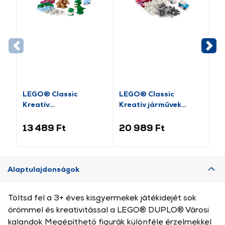
LEGO® Classic
LEGO® Classic
LE
Kreatív
Kreatív járművek
kr
dinoszauruszok
(11036)
(11041)
13 489 Ft
20 989 Ft
2
Alaptulajdonságok
Töltsd fel a 3+ éves kisgyermekek játékidejét sok
örömmel és kreativitással a LEGO® DUPLO® Városi
kalandok Megépíthető figurák különféle érzelmekkel