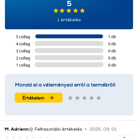
5
1 értékelés
5 csillag
1 db
4 csillag
0 db
3 csillag
0 db
2 csillag
0 db
1 csillag
0 db
Mondd el a véleményed erről a termékről!
Értékelem
M. Adrienn
Felhasználói értékelés
2025. 09. 01.