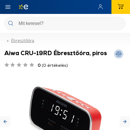
Ébresztőóra
Aiwa CRU-19RD Ébresztőóra, piros
0
(0 értékelés)
Previous
Ne