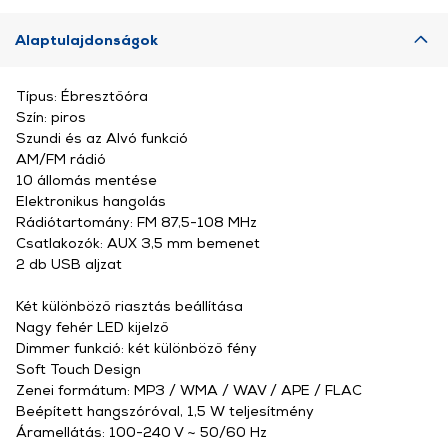
Alaptulajdonságok
Típus: Ébresztőóra
Szín: piros
Szundi és az Alvó funkció
AM/FM rádió
10 állomás mentése
Elektronikus hangolás
Rádiótartomány: FM 87,5-108 MHz
Csatlakozók: AUX 3,5 mm bemenet
2 db USB aljzat
Két különböző riasztás beállítása
Nagy fehér LED kijelző
Dimmer funkció: két különböző fény
Soft Touch Design
Zenei formátum: MP3 / WMA / WAV / APE / FLAC
Beépített hangszóróval, 1,5 W teljesítmény
Áramellátás: 100-240 V ~ 50/60 Hz