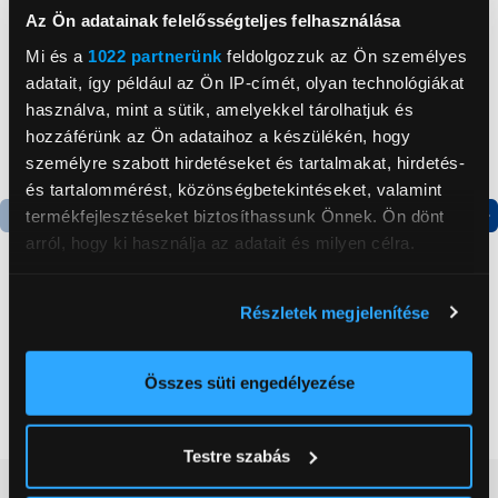
Az Ön adatainak felelősségteljes felhasználása
Mi és a
1022 partnerünk
feldolgozzuk az Ön személyes
adatait, így például az Ön IP-címét, olyan technológiákat
használva, mint a sütik, amelyekkel tárolhatjuk és
hozzáférünk az Ön adataihoz a készülékén, hogy
személyre szabott hirdetéseket és tartalmakat, hirdetés-
és tartalommérést, közönségbetekintéseket, valamint
termékfejlesztéseket biztosíthassunk Önnek. Ön dönt
arról, hogy ki használja az adatait és milyen célra.
Termék adatlap
Termék adatlap
Ha engedélyezi, a következőt is meg szeretnénk tenni:
Részletek megjelenítése
Gorenje NRS8182KX Side
Gorenje RK14DPS4
Információgyűjtés az Ön földrajzi
by side hűtőszekrény
Alulfagyasztós
elhelyezkedéséről pár méteres pontossággal
kombinált hűtőszekrény
Az Ön készülékén beazonosítása annak konkrét
Összes süti engedélyezése
199 999 Ft
124 999 Ft
tulajdonságainak (ujjlenyomat) aktív ellenőrzésével
Tudjon meg többet személyes adatainak feldolgozási
Testre szabás
módjairól és adja meg preferenciáit a
Részletek
Vásárlói vélemények
(0)
pontban
. Bármikor módosíthatja vagy visszavonhatja a