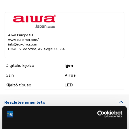
Aiwa Europe S.L.
www.eu-aiwa.com/
info@eu-aiwa.com
8840, Viladecans, Av. Segle XXI, 34
Digitális kijelző
Igen
Szín
Piros
Kijelző típusa
LED
Részletes ismertető
Neked ajánljuk