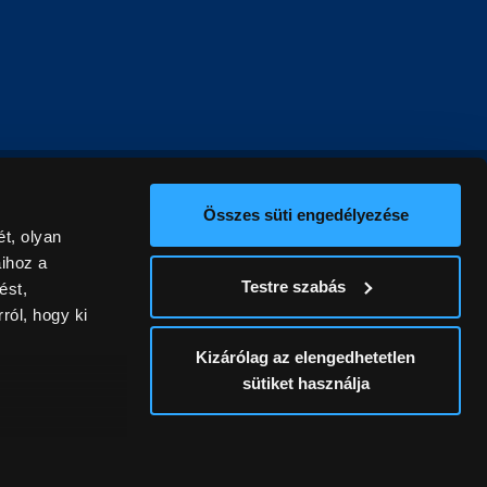
Összes süti engedélyezése
t, olyan
aihoz a
Testre szabás
ést,
ról, hogy ki
Kizárólag az elengedhetetlen
sütiket használja
ív
álunk ki. A
ontatlanságért