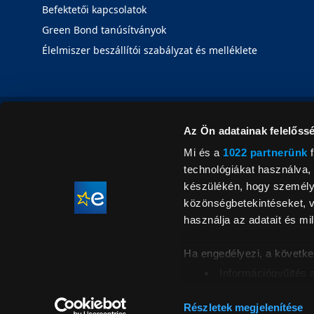
Befektetői kapcsolatok
Green Bond tanúsítványok
Élelmiszer beszállítói szabályzat és melléklete
Az Ön adatainak felelőssé
Mi és a
1022 partnerünk
f
technológiákat használva, 
készülékén, hogy személyr
közönségbetekintéseket, v
használja az adatait és mil
Ha engedélyezi, a követke
Információgyűjtés 
Az Ön készülékén b
Áraink for
ellenőrzésével
Részletek megjelenítése
feltüntetett 