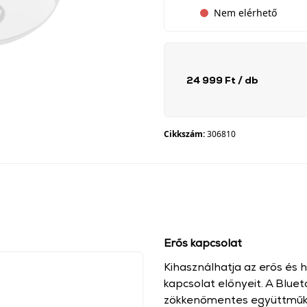
Nem elérhető
24 999 Ft
/ db
Cikkszám:
306810
Erős kapcsolat
Kihasználhatja az erős és h
kapcsolat előnyeit. A Blue
zökkenőmentes együttműköd