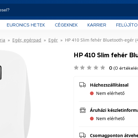
EURONICS HETEK
CÉGEKNEK
KARRIER
FELÚJÍT
ria
Egér, egérpad
Egér
HP 410 Slim fehér Bluetooth-egér 
HP 410 Slim fehér B
0
(0 értékelé
Házhozszállítással
Nem elérhető
Áruházi készletinform
Nem elérhető
Csomagponton átveh