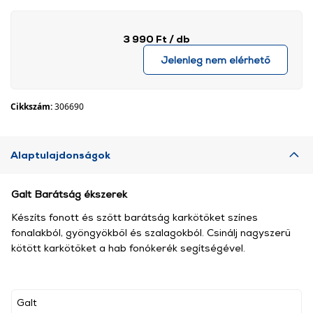
3 990 Ft
/ db
Jelenleg nem elérhető
Cikkszám:
306690
Alaptulajdonságok
Galt Barátság ékszerek
Készíts fonott és szőtt barátság karkötőket színes
fonalakból, gyöngyökből és szalagokból. Csinálj nagyszerű
kötött karkötőket a hab fonókerék segítségével.
Galt