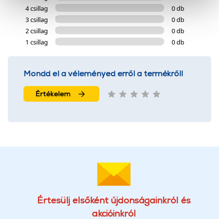
4 csillag
0 db
cookie-k személyazonosítására nem alkalmasak,
3 csillag
0 db
szolgáltatásaink biztosításához szükségesek. Az oldal
2 csillag
0 db
használatával Ön elfogadja a cookie-k használatát.
1 csillag
0 db
További információk:
ÁSZF
és
Adatvédelem
Mondd el a véleményed erről a termékről!
Értékelem
Értesülj elsőként újdonságainkról és
akcióinkról