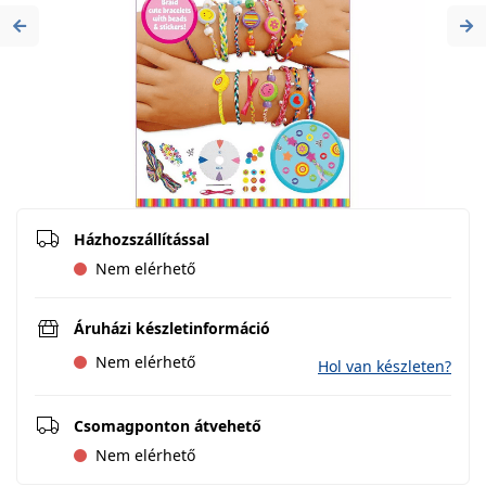
Previous
Ne
Házhozszállítással
Nem elérhető
Áruházi készletinformáció
Nem elérhető
Hol van készleten?
Csomagponton átvehető
Nem elérhető