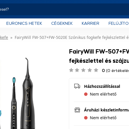
EURONICS HETEK
CÉGEKNEK
KARRIER
FELÚJÍT
kefe
FairyWill FW-507+FW-5020E Szónikus fogkefe fejkészlettel é
FairyWill FW-507+F
fejkészlettel és száj
0
(0 értékelé
Házhozszállítással
Nem elérhető
Áruházi készletinform
Nem elérhető