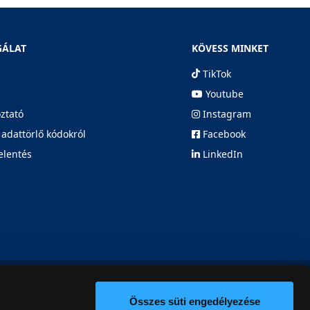
GÁLAT
KÖVESS MINKET
TikTok
Youtube
oztató
Instagram
 adattörlő kódokról
Facebook
elentés
LinkedIn
Összes süti engedélyezése