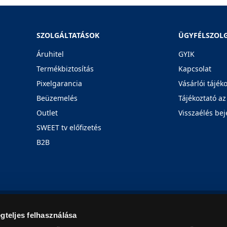
SZOLGÁLTATÁSOK
ÜGYFÉLSZOL
Áruhitel
GYIK
Termékbiztosítás
Kapcsolat
Pixelgarancia
Vásárlói tájék
Beüzemelés
Tájékoztató az
Outlet
Visszaélés bej
SWEET tv előfizetés
B2B
Rólunk
Karrier
Üzleteink
Blog
gteljes felhasználása