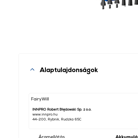
Alaptulajdonságok
FairyWill
INNPRO Robert Błędowski Sp. z o.o.
www.innpro.hu
44-200, Rybnik, Rudzka 65C
Áramellátás
Akkumulá