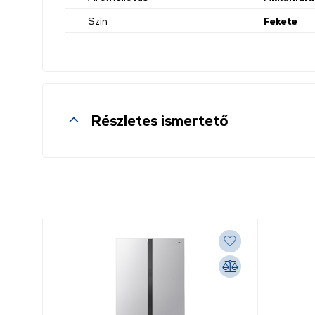
Szín
Fekete
Részletes ismertető