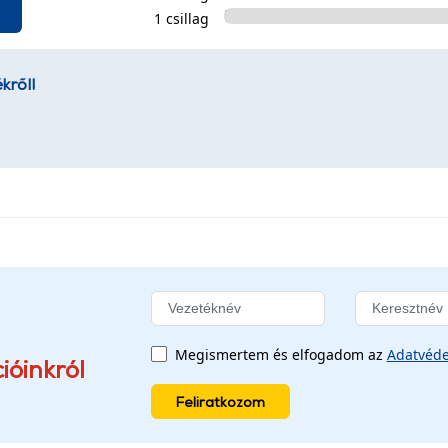
1 csillag
kről!
Megismertem és elfogadom az
Adatvéde
ióinkról
Feliratkozom