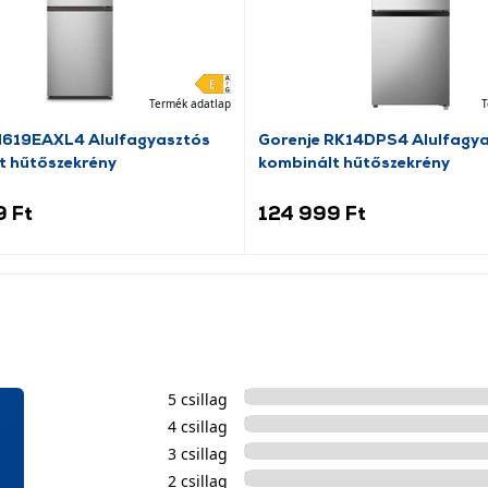
Termék adatlap
T
N619EAXL4 Alulfagyasztós
Gorenje RK14DPS4 Alulfagy
t hűtőszekrény
kombinált hűtőszekrény
9 Ft
124 999 Ft
5 csillag
4 csillag
3 csillag
2 csillag