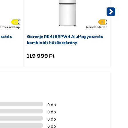
ermék adatlap
Termék adatlap
asztós
Gorenje RK4182PW4 Alulfagyasztós
Goren
kombinált hűtőszekrény
hűtős
119 999 Ft
99 9
0 db
0 db
0 db
0 db