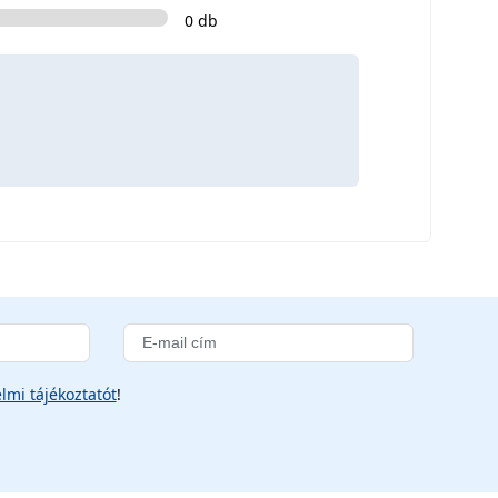
0 db
lmi tájékoztatót
!