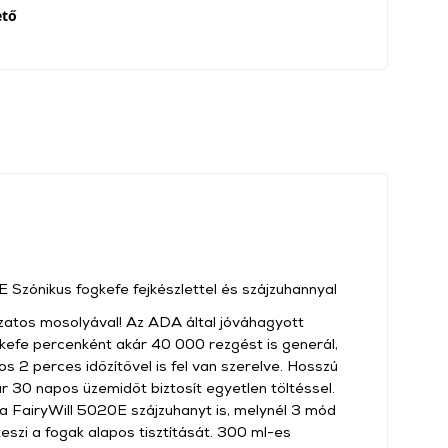
ető
zónikus fogkefe fejkészlettel és szájzuhannyal
zatos mosolyával! Az ADA által jóváhagyott
kefe percenként akár 40 000 rezgést is generál,
s 2 perces időzítővel is fel van szerelve. Hosszú
 30 napos üzemidőt biztosít egyetlen töltéssel.
a FairyWill 5020E szájzuhanyt is, melynél 3 mód
teszi a fogak alapos tisztítását. 300 ml-es