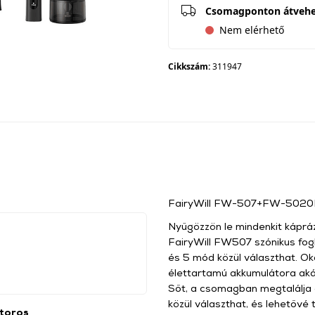
Csomagponton átveh
Nem elérhető
Cikkszám:
311947
FairyWill FW-507+FW-5020E S
Nyűgözzön le mindenkit káprá
FairyWill FW507 szónikus fog
és 5 mód közül választhat. Oko
élettartamú akkumulátora akár
Sőt, a csomagban megtalálja 
közül választhat, és lehetővé 
toros