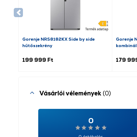
Termék adatlap
Gorenje NRS8182KX Side by side
Gorenje 
hűtőszekrény
kombinál
199 999 Ft
179 99
Vásárlói vélemények
(0)
0
0 értékelés