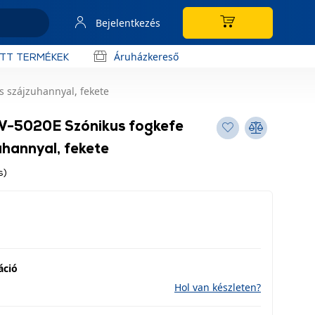
Bejelentkezés
Áruházkereső
OTT TERMÉKEK
s szájzuhannyal, fekete
W-5020E Szónikus fogkefe
zuhannyal, fekete
s)
áció
Hol van készleten?