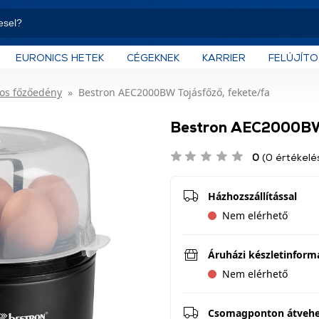
EURONICS HETEK
CÉGEKNEK
KARRIER
FELÚJÍT
os főzőedény
Bestron AEC2000BW Tojásfőző, fekete/fa
Bestron AEC2000BW 
0
(0 értékelé
Házhozszállítással
Nem elérhető
Áruházi készletinform
Nem elérhető
Csomagponton átveh