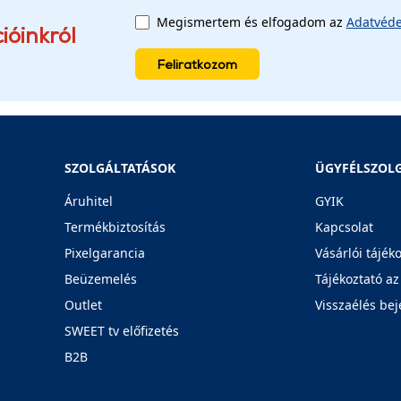
Megismertem és elfogadom az
Adatvéde
ióinkról
Feliratkozom
SZOLGÁLTATÁSOK
ÜGYFÉLSZOL
Áruhitel
GYIK
Termékbiztosítás
Kapcsolat
Pixelgarancia
Vásárlói tájék
Beüzemelés
Tájékoztató az
Outlet
Visszaélés bej
SWEET tv előfizetés
B2B