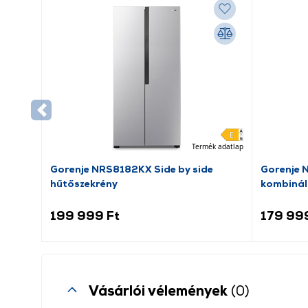
Termék adatlap
Gorenje NRS8182KX Side by side
Gorenje 
hűtőszekrény
kombinál
199 999 Ft
179 99
Vásárlói vélemények
(0)