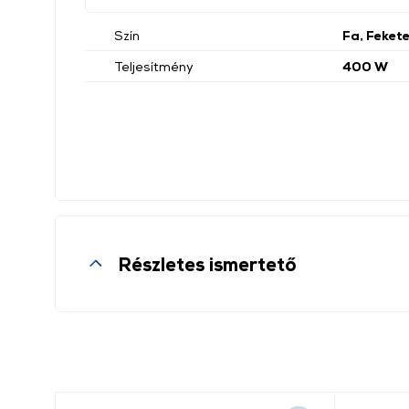
Szín
Fa, Feket
Teljesítmény
400 W
Részletes ismertető