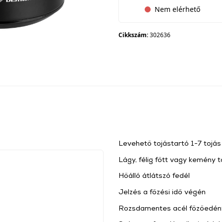
Nem elérhető
Cikkszám:
302636
Levehető tojástartó 1-7 tojá
Lágy, félig főtt vagy kemény 
Hőálló átlátszó fedél
Jelzés a főzési idő végén
Rozsdamentes acél főzőedén