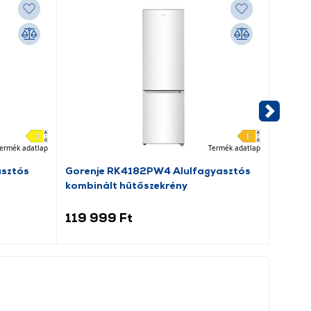
ermék adatlap
Termék adatlap
asztós
Gorenje RK4182PW4 Alulfagyasztós
Dreame
kombinált hűtőszekrény
porsz
119 999 Ft
69 9