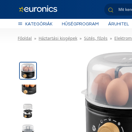
KATEGÓRIÁK
HŰSÉGPROGRAM
ÁRUHITEL
Főoldal
Háztartási kisgépek
Sütés, főzés
Elektrom