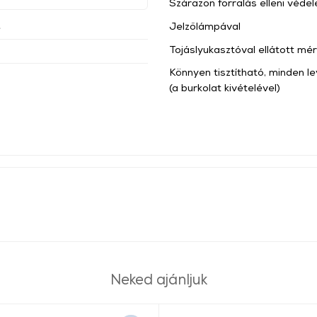
Szárazon forralás elleni véde
Jelzőlámpával
e
Tojáslyukasztóval ellátott mé
Könnyen tisztítható, minden 
(a burkolat kivételével)
Neked ajánljuk