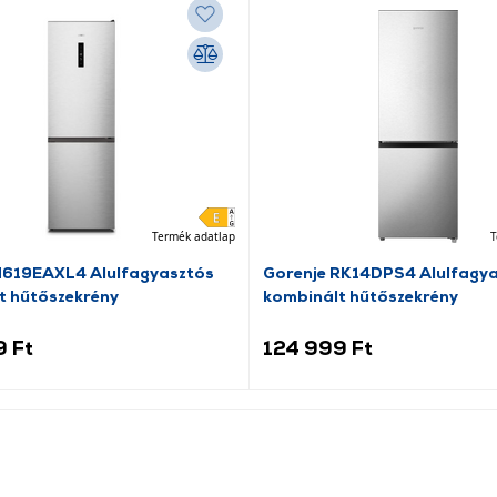
Termék adatlap
T
N619EAXL4 Alulfagyasztós
Gorenje RK14DPS4 Alulfagy
t hűtőszekrény
kombinált hűtőszekrény
9 Ft
124 999 Ft