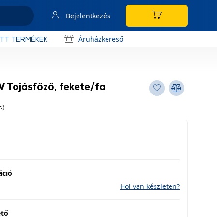
Bejelentkezés
Áruházkereső
OTT TERMÉKEK
Tojásfőző, fekete/fa
s)
áció
Hol van készleten?
ető