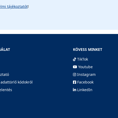
lmi tájékoztatót
!
GÁLAT
KÖVESS MINKET
TikTok
Youtube
oztató
Instagram
 adattörlő kódokról
Facebook
elentés
LinkedIn