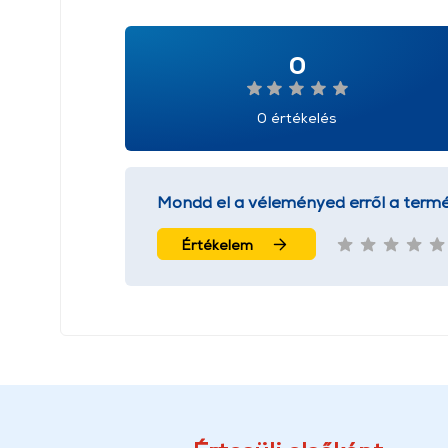
0
0 értékelés
Mondd el a véleményed erről a termé
Értékelem