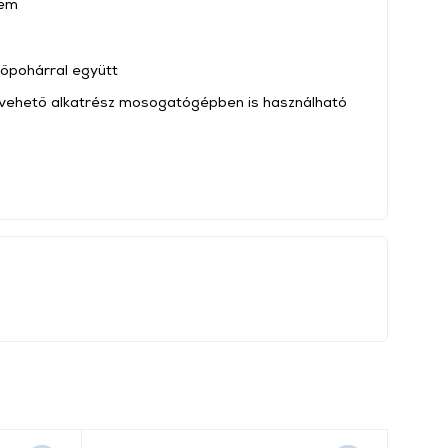
lem
rőpohárral együtt
levehető alkatrész mosogatógépben is használható