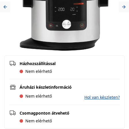
Previous
Ne
Házhozszállítással
Nem elérhető
Áruházi készletinformáció
Nem elérhető
Hol van készleten?
Csomagponton átvehető
Nem elérhető