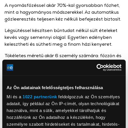
A nyomásfőzéssel akár 70%-kal gyorsabban főzhet,
mint a hagyományos módszerekkel. Az automatikus
gőzleeresztés teljesen kéz nélküli befejezést biztosít.
Légsütéssel készítsen bűntudat nélkül sült ételeket
kevés vagy semennyi olajjal. Egyetlen edényben
kelesztheti és sütheti meg a finom házi kenyeret.
Tökéletes méretű akár 6 személy számára: főzzön és
pirítson egy egész 3 kg-os csirkét.
Ninja
Az Ön adatainak felelősségteljes felhasználása
, ,
Mi és a
1022 partnerünk
feldolgozzuk az Ön személyes
adatait, így például az Ön IP-címét, olyan technológiákat
használva, mint a sütik, amelyekkel tárolhatjuk és
Kapacitás
7,5 l
hozzáférünk az Ön adataihoz a készülékén, hogy
Teljesítmény
1 760 W
személyre szabott hirdetéseket és tartalmakat, hirdetés-