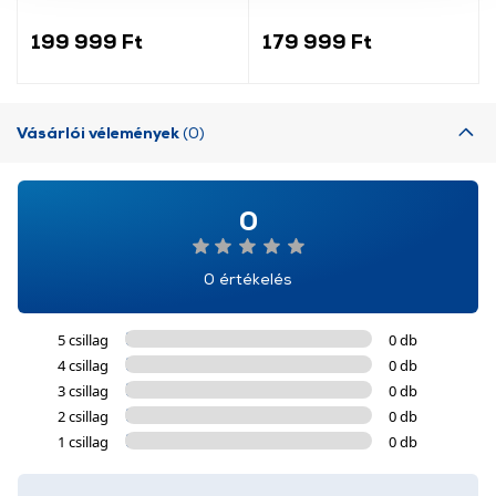
használatával Ön elfogadja a cookie-k használatát.
kombinált hűtőszekrény
További információk:
ÁSZF
és
Adatvédelem
199 999 Ft
179 999 Ft
Vásárlói vélemények
(0)
0
0 értékelés
5 csillag
0 db
4 csillag
0 db
3 csillag
0 db
2 csillag
0 db
1 csillag
0 db