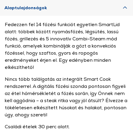
Alaptulajdonságok
Fedezzen fel 14 főzési funkciót egyetlen SmartLid
alatt: többek között nyomásfőzés, légsütés, lassú
főzés, grillezés és 5 innovatív Combi-Steam mód
funkció, amelyek kombinálják a gőzt a konvekciós
főzéssel, hogy szaftos, gyors és ropogós
eredményeket érjen el. Egy edényben minden
elkészíthető!
Nincs több találgatás az integrált Smart Cook
rendszerrel. A digitális főzési szonda pontosan figyeli
az étel hőmérsékletét a főzés során, így Önnek nem
kell aggódnia – a steak ritka vagy jól átsült? Élvezze a
tökéletesen elkészített húsokat és halakat, pontosan
úgy, ahogy szereti!
Családi ételek 30 perc alatt.