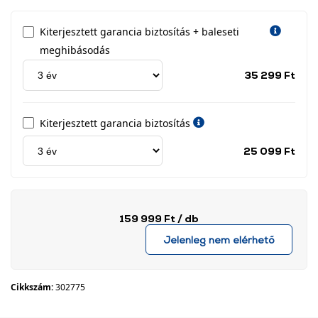
Kiterjesztett garancia biztosítás + baleseti
meghibásodás
Jótá
35 299 Ft
idős
címk
Kiterjesztett garancia biztosítás
Jótá
25 099 Ft
idős
címk
159 999 Ft
/ db
Jelenleg nem elérhető
Cikkszám:
302775