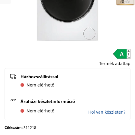
Previous
Ne
Termék adatlap
Házhozszállítással
Nem elérhető
Áruházi készletinformáció
Nem elérhető
Hol van készleten?
Cikkszám:
311218