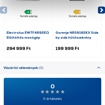
okat használ, melyeket az Ön gépén tárol a rendszer. A
cookie-k személyazonosítására nem alkalmasak,
szolgáltatásaink biztosításához szükségesek. Az oldal
Termék adatlap
Termék adatlap
használatával Ön elfogadja a cookie-k használatát.
További információk:
ÁSZF
és
Adatvédelem
Electrolux EW7F4692EQ
Gorenje NRS8182KX Side
Elöltöltős mosógép
by side hűtőszekrény
294 999 Ft
199 999 Ft
Vásárlói vélemények
(0)
0
0 értékelés