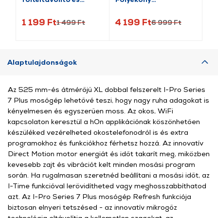
fehérítő por, 470 g
Folteltávolító, PINK, 3l
fe
ko
1 199 Ft
4 199 Ft
2 
1 499 Ft
6 999 Ft
Alaptulajdonságok
Az 525 mm-és átmérőjű XL dobbal felszerelt I-Pro Series
7 Plus mosógép lehetővé teszi, hogy nagy ruha adagokat is
kényelmesen és egyszerűen moss. Az okos, WiFi
kapcsolaton keresztül a hOn applikációnak köszönhetően
készüléked vezérelheted okostelefonodról is és extra
programokhoz és funkciókhoz férhetsz hozzá. Az innovatív
Direct Motion motor energiát és időt takarít meg, miközben
kevesebb zajt és vibrációt kelt minden mosási program
során. Ha rugalmasan szeretnéd beállítani a mosási időt, az
I-Time funkcióval lerövidítheted vagy meghosszabbíthatod
azt. Az I-Pro Series 7 Plus mosógép Refresh funkciója
biztosan elnyeri tetszésed - az innovatív mikrogőz
technológia eltávolítja a kellemetlen szagokat, az