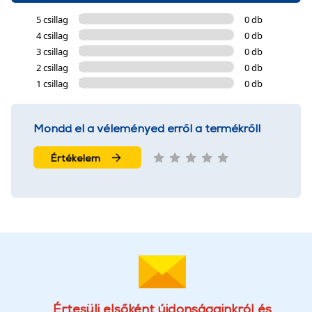
5 csillag
0 db
4 csillag
0 db
3 csillag
0 db
2 csillag
0 db
1 csillag
0 db
Mondd el a véleményed erről a termékről!
Értékelem
Értesülj elsőként újdonságainkról és