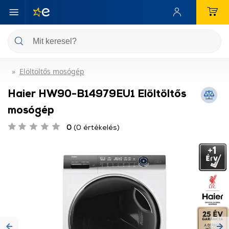
Elöltöltős mosógép
Haier HW90-B14979EU1 Elöltöltős
mosógép
0
(0 értékelés)