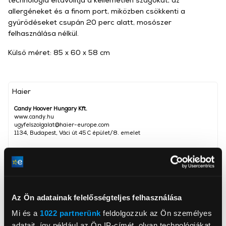
allergéneket és a finom port, miközben csökkenti a
gyűrődéseket csupán 20 perc alatt, mosószer
felhasználása nélkül.
Külső méret: 85 x 60 x 58 cm
Haier
Candy Hoover Hungary Kft.
www.candy.hu
ugyfelszolgalat@haier-europe.com
1134, Budapest, Váci út 45 C épület/8. emelet
Ruhatöltet
9 kg
Centrifuga fsz.
1 400 ford/perc
Energiaosztály
A
Az Ön adatainak felelősségteljes felhasználása
Mélység
58 cm
Mi és a
1022 partnerünk
feldolgozzuk az Ön személyes
adatait, így például az Ön IP-címét, olyan technológiákat