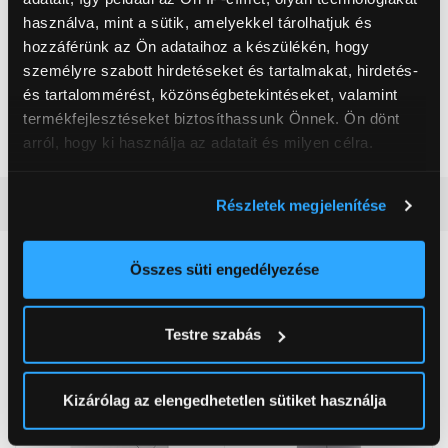
Magasság
85 cm
használva, mint a sütik, amelyekkel tárolhatjuk és
Szélesség
60 cm
hozzáférünk az Ön adataihoz a készülékén, hogy
személyre szabott hirdetéseket és tartalmakat, hirdetés-
Centrifugálási zajszint
69 dBA
és tartalommérést, közönségbetekintéseket, valamint
Szín
Fehér
termékfejlesztéseket biztosíthassunk Önnek. Ön dönt
arról, hogy ki használja az adatait és milyen célra.
Mosogép típusa
Elöltöltős mosógép
Ha engedélyezi, a következőt is meg szeretnénk tenni:
Részletes ismertető
Részletek megjelenítése
Információgyűjtés az Ön földrajzi
elhelyezkedéséről pár méteres pontossággal
Neked ajánljuk
Az Ön készülékén beazonosítása annak konkrét
Összes süti engedélyezése
tulajdonságainak (ujjlenyomat) aktív ellenőrzésével
Tudjon meg többet személyes adatainak feldolgozási
Testre szabás
módjairól és adja meg preferenciáit a
Részletek
pontban
. Bármikor módosíthatja vagy visszavonhatja a
Sütinyilatkozathoz való hozzájárulását.
Kizárólag az elengedhetetlen sütiket használja
Az Eunonics.hu webáruházunk ún. süti vagy cookie file-