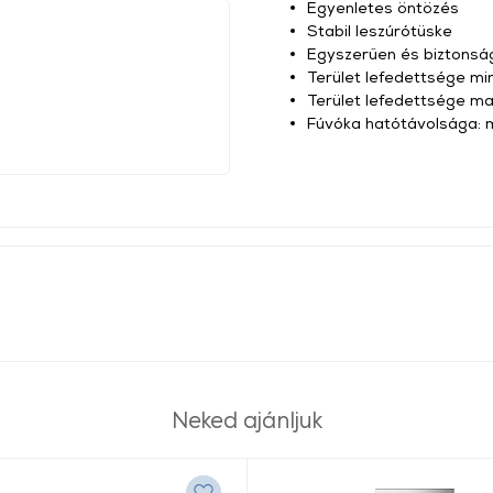
Egyenletes öntözés
Stabil leszúrótüske
Egyszerűen és biztonság
Terület lefedettsége min
Terület lefedettsége ma
Fúvóka hatótávolsága: 
Neked ajánljuk