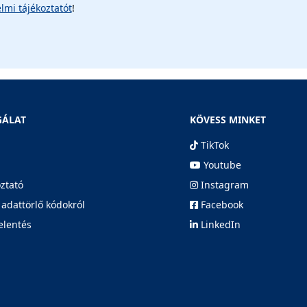
lmi tájékoztatót
!
GÁLAT
KÖVESS MINKET
TikTok
Youtube
oztató
Instagram
 adattörlő kódokról
Facebook
elentés
LinkedIn