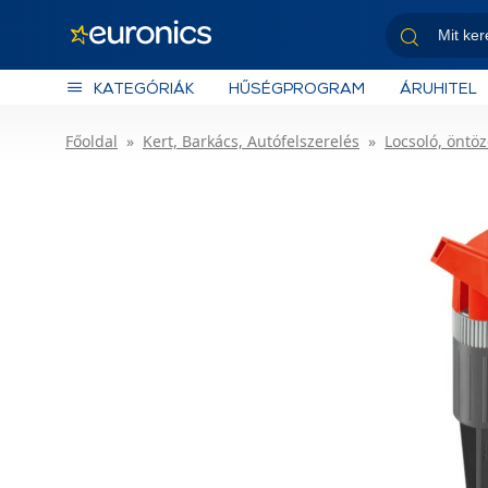
KATEGÓRIÁK
HŰSÉGPROGRAM
ÁRUHITEL
Főoldal
Kert, Barkács, Autófelszerelés
Locsoló, öntöz