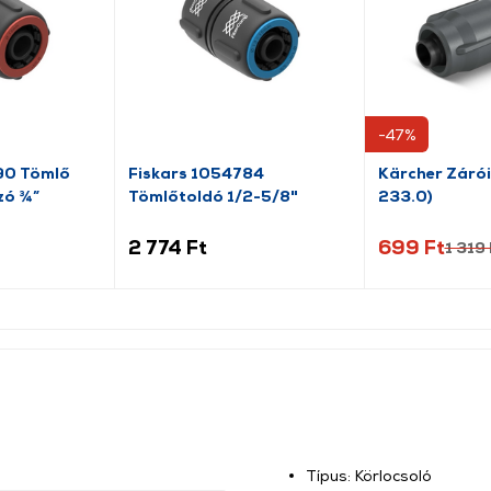
-47%
90 Tömlő
Fiskars 1054784
Kärcher Záró
zó ¾”
Tömlőtoldó 1/2-5/8"
233.0)
2 774 Ft
699 Ft
1 319 
Típus: Körlocsoló