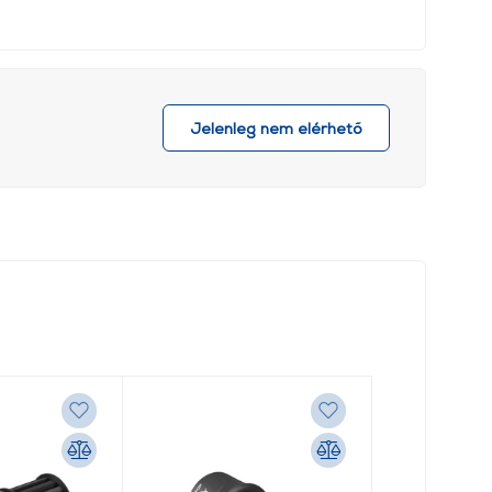
Jelenleg nem elérhető
Új a kínálatban