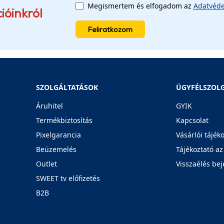
Megismertem és elfogadom az
Adatvéde
ióinkról
Feliratkozom
SZOLGÁLTATÁSOK
ÜGYFÉLSZOL
Áruhitel
GYIK
Termékbiztosítás
Kapcsolat
Pixelgarancia
Vásárlói tájék
Beüzemelés
Tájékoztató az
Outlet
Visszaélés bej
SWEET tv előfizetés
B2B