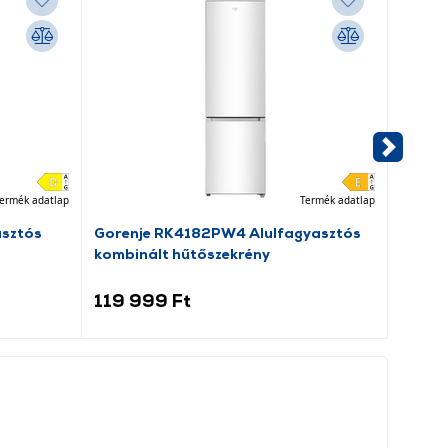
ermék adatlap
Termék adatlap
asztós
Gorenje RK4182PW4 Alulfagyasztós
Dreame
kombinált hűtőszekrény
porsz
119 999 Ft
69 9