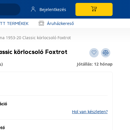
Bejelentkezés
Áruházkereső
OTT TERMÉKEK
a 1953-20 Classic körlocsoló Foxtrot
ssic körlocsoló Foxtrot
Jótállás: 12 hónap
s)
áció
Hol van készleten?
ető