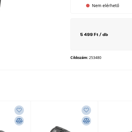
Nem elérhető
5 499 Ft
/ db
Cikkszám:
253480