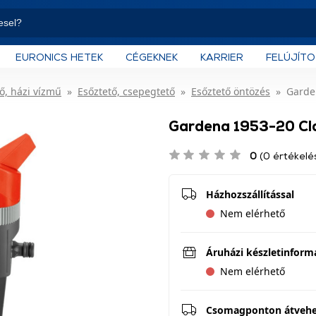
EURONICS HETEK
CÉGEKNEK
KARRIER
FELÚJÍT
ő, házi vízmű
Esőztető, csepegtető
Esőztető öntözés
Garden
Gardena 1953-20 Cla
0
(0 értékelé
Házhozszállítással
Nem elérhető
Áruházi készletinform
Nem elérhető
Csomagponton átveh