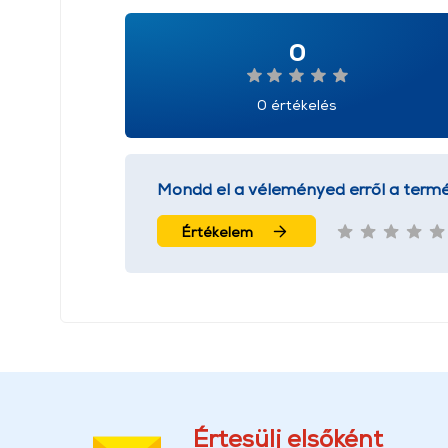
0
0 értékelés
Mondd el a véleményed erről a termé
Értékelem
Értesülj elsőként