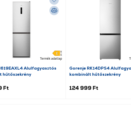
Termék adatlap
T
N619EAXL4 Alulfagyasztós
Gorenje RK14DPS4 Alulfagy
t hűtőszekrény
kombinált hűtőszekrény
9 Ft
124 999 Ft