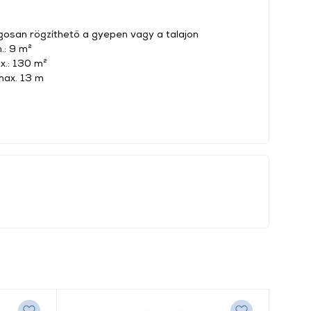
osan rögzíthető a gyepen vagy a talajon
.: 9 m²
x.: 130 m²
max. 13 m