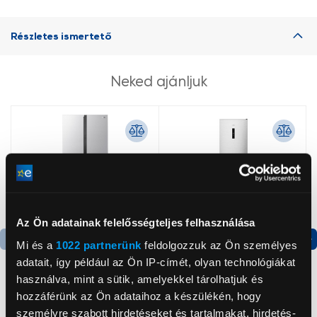
Részletes ismertető
Neked ajánljuk
Az Ön adatainak felelősségteljes felhasználása
Mi és a
1022 partnerünk
feldolgozzuk az Ön személyes
Termék adatlap
Termék adatlap
adatait, így például az Ön IP-címét, olyan technológiákat
használva, mint a sütik, amelyekkel tárolhatjuk és
hozzáférünk az Ön adataihoz a készülékén, hogy
Gorenje NRS8182KX Side
Gorenje N619EAXL4
személyre szabott hirdetéseket és tartalmakat, hirdetés-