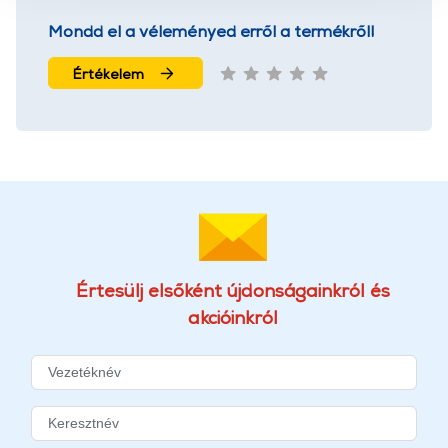
használatával Ön elfogadja a cookie-k használatát.
Mondd el a véleményed erről a termékről!
További információk:
ÁSZF
és
Adatvédelem
Értékelem
Értesülj elsőként újdonságainkról és
akcióinkról