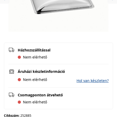
Previous
Ne
Házhozszállítással
Nem elérhető
Áruházi készletinformáció
Nem elérhető
Hol van készleten?
Csomagponton átvehető
Nem elérhető
Cikkszám:
252885