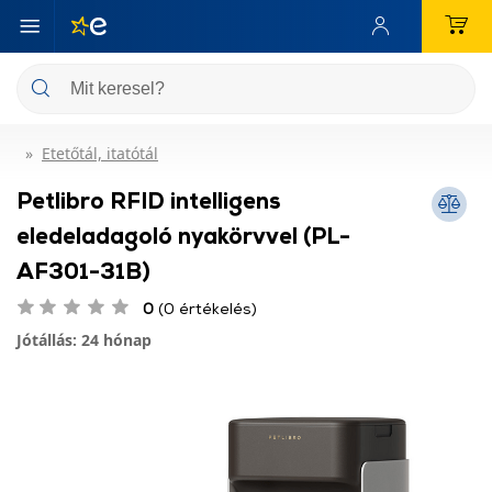
Etetőtál, itatótál
Petlibro RFID intelligens
eledeladagoló nyakörvvel (PL-
AF301-31B)
0
(0 értékelés)
Jótállás: 24 hónap