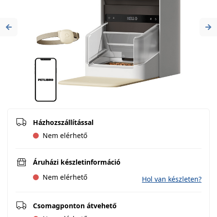
Previous
Ne
Házhozszállítással
Nem elérhető
Áruházi készletinformáció
Nem elérhető
Hol van készleten?
Csomagponton átvehető