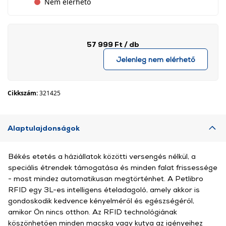
Nem elérhető
57 999 Ft
/ db
Jelenleg nem elérhető
Cikkszám:
321425
Alaptulajdonságok
Békés etetés a háziállatok közötti versengés nélkül, a
speciális étrendek támogatása és minden falat frissessége
- most mindez automatikusan megtörténhet. A Petlibro
RFID egy 3L-es intelligens ételadagoló, amely akkor is
gondoskodik kedvence kényelméről és egészségéről,
amikor Ön nincs otthon. Az RFID technológiának
köszönhetően minden macska vagy kutya az igényeihez