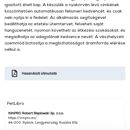
igazított ételt kap. A készülék a nyakörvén lévő címkének
köszönhetően automatikusan felismeri kedvencét, és csak
neki nyitja ki a fedelet. Az alkalmazás segítségével
beállíthatja az etetési ütemtervet, felveheti saját
hangüzenetét, nyomon követheti az étkezési szokásokat, és
megadhatja az adagolónak kedvence nevét. A vészhelyzeti
üzemmód biztosítja a megbízhatóságot áramforrás elérése
nélkül is.
Használati útmutató
PetLibro
INNPRO Robert Błędowski Sp. z o.o.
https://innpro.eu/
44-200, Rybnik, Lengyelország, Rudzka 65c