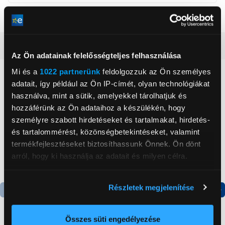
Űrtartalom
3 l
Részletes ismertető
Az Ön adatainak felelősségteljes felhasználása
Mi és a
1022 partnerünk
feldolgozzuk az Ön személyes
Neked ajánljuk
adatait, így például az Ön IP-címét, olyan technológiákat
használva, mint a sütik, amelyekkel tárolhatjuk és
hozzáférünk az Ön adataihoz a készülékén, hogy
személyre szabott hirdetéseket és tartalmakat, hirdetés-
és tartalommérést, közönségbetekintéseket, valamint
termékfejlesztéseket biztosíthassunk Önnek. Ön dönt
arról, hogy ki használja az adatait és milyen célra.
Ha engedélyezi, a következőt is meg szeretnénk tenni:
Részletek megjelenítése
Információgyűjtés az Ön földrajzi
Termék adatlap
Termék adatlap
elhelyezkedéséről pár méteres pontossággal
Az Ön készülékén beazonosítása annak konkrét
Összes süti engedélyezése