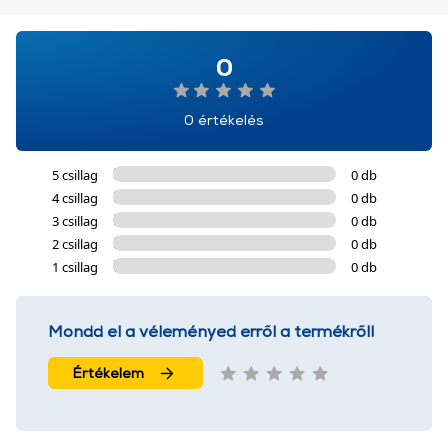
0
0 értékelés
5 csillag
0 db
4 csillag
0 db
3 csillag
0 db
2 csillag
0 db
1 csillag
0 db
Mondd el a véleményed erről a termékről!
Értékelem