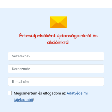
Értesülj elsőként újdonságainkról és
akcióinkról
Megismertem és elfogadom az
Adatvédelmi
tájékoztatót
!