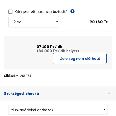
Kiterjesztett garancia biztosítás
Jótá
29 160 Ft
idős
címk
97 199 Ft
/ db
134 999 Ft
/ db
helyett
Jelenleg nem elérhető
Cikkszám:
266074
Szükséged lehet rá
Munkavédelmi eszközök