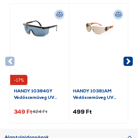
-17%
-1
HANDY 10384GY
HANDY 10381AM
HA
Védőszemüveg UV
Védőszemüveg UV
Sz
védős
védős
be
349 Ft
499 Ft
59
424 Ft
Alaptulajdonságok