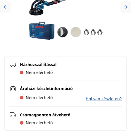
Previous
Ne
Házhozszállítással
Nem elérhető
Áruházi készletinformáció
Nem elérhető
Hol van készleten?
Csomagponton átvehető
Nem elérhető