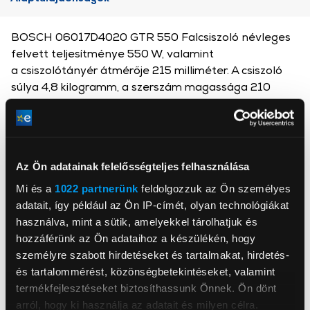
BOSCH 06017D4020 GTR 550 Falcsiszoló névleges
felvett teljesítménye 550 W, valamint
a csiszolótányér átmérője 215 milliméter. A csiszoló
súlya 4,8 kilogramm, a szerszám magassága 210
milliméter, szélessége 250 milliméter, a hossza pedig
1730 milliméter.
Típus: falcsiszoló
Az Ön adatainak felelősségteljes felhasználása
Mi és a
1022 partnerünk
feldolgozzuk az Ön személyes
Bosch GTR 55O használati útmutató
adatait, így például az Ön IP-címét, olyan technológiákat
használva, mint a sütik, amelyekkel tárolhatjuk és
hozzáférünk az Ön adataihoz a készülékén, hogy
személyre szabott hirdetéseket és tartalmakat, hirdetés-
és tartalommérést, közönségbetekintéseket, valamint
termékfejlesztéseket biztosíthassunk Önnek. Ön dönt
arról, hogy ki használja az adatait és milyen célra.