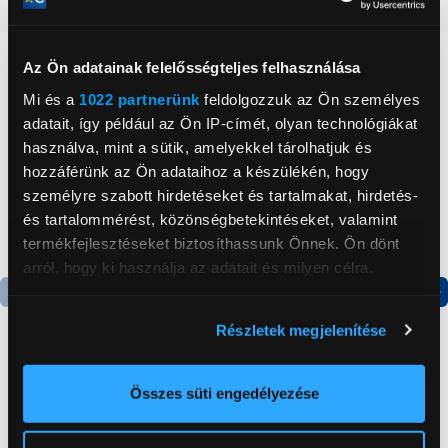
Részletes ismertető
Neked ajánljuk
Az Ön adatainak felelősségteljes felhasználása
Mi és a
1022 partnerünk
feldolgozzuk az Ön személyes
adatait, így például az Ön IP-címét, olyan technológiákat
használva, mint a sütik, amelyekkel tárolhatjuk és
hozzáférünk az Ön adataihoz a készülékén, hogy
személyre szabott hirdetéseket és tartalmakat, hirdetés-
és tartalommérést, közönségbetekintéseket, valamint
termékfejlesztéseket biztosíthassunk Önnek. Ön dönt
arról, hogy ki használja az adatait és milyen célra.
Ha engedélyezi, a következőt is meg szeretnénk tenni:
Termék adatlap
Részletek megjelenítése
Információgyűjtés az Ön földrajzi
elhelyezkedéséről pár méteres pontossággal
Gorenje NRS8182KX Side
Stell SHO 8101
Az Ön készülékén beazonosítása annak konkrét
Összes süti engedélyezése
by side hűtőszekrény
Mennyezeti motoros
tulajdonságainak (ujjlenyomat) aktív ellenőrzésével
konzol
Tudjon meg többet személyes adatainak feldolgozási