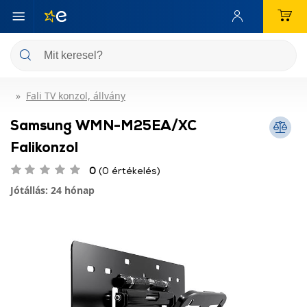
Fali TV konzol, állvány
Samsung WMN-M25EA/XC
Falikonzol
0
(0 értékelés)
Jótállás: 24 hónap