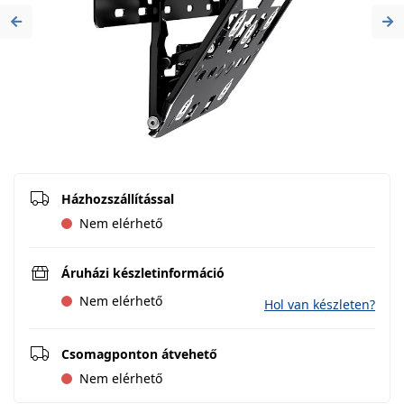
Previous
Ne
Házhozszállítással
Nem elérhető
Áruházi készletinformáció
Nem elérhető
Hol van készleten?
Csomagponton átvehető
Nem elérhető