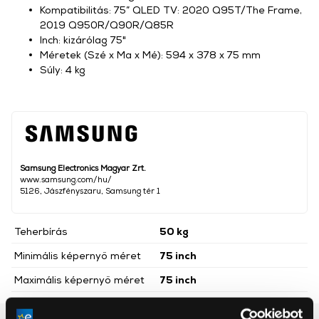
Kompatibilitás: 75” QLED TV: 2020 Q95T/The Frame,
2019 Q950R/Q90R/Q85R
Inch: kizárólag 75"
Méretek (Szé x Ma x Mé): 594 x 378 x 75 mm
Súly: 4 kg
Samsung Electronics Magyar Zrt.
www.samsung.com/hu/
5126, Jászfényszaru, Samsung tér 1
Teherbírás
50 kg
Minimális képernyő méret
75 inch
Maximális képernyő méret
75 inch