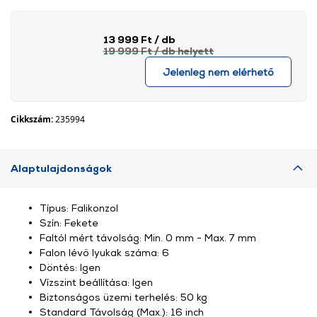
13 999 Ft
/ db
19 999 Ft
/ db
helyett
Jelenleg nem elérhető
Cikkszám:
235994
Alaptulajdonságok
Típus: Falikonzol
Szín: Fekete
Faltól mért távolság: Min. 0 mm - Max. 7 mm
Falon lévő lyukak száma: 6
Döntés: Igen
Vízszint beállítása: Igen
Biztonságos üzemi terhelés: 50 kg
Standard Távolság (Max.): 16 inch