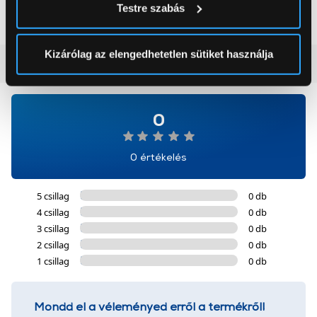
199 999 Ft
118 999 Ft
Testre szabás
módjairól és adja meg preferenciáit a
Részletek
pontban
. Bármikor módosíthatja vagy visszavonhatja a
Sütinyilatkozathoz való hozzájárulását.
Kizárólag az elengedhetetlen sütiket használja
Vásárlói vélemények
(0)
Az Eunonics.hu webáruházunk ún. süti vagy cookie file-
okat használ, melyeket az Ön gépén tárol a rendszer. A
cookie-k személyazonosítására nem alkalmasak,
0
szolgáltatásaink biztosításához szükségesek. Az oldal
használatával Ön elfogadja a cookie-k használatát.
0 értékelés
További információk:
ÁSZF
és
Adatvédelem
5 csillag
0 db
4 csillag
0 db
3 csillag
0 db
2 csillag
0 db
1 csillag
0 db
Mondd el a véleményed erről a termékről!