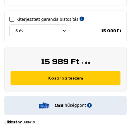
Kiterjesztett garancia biztosítás
Jótá
15 099 Ft
idős
címk
15 989 Ft
/ db
Kosárba teszem
hűségpont
159
Cikkszám:
308419