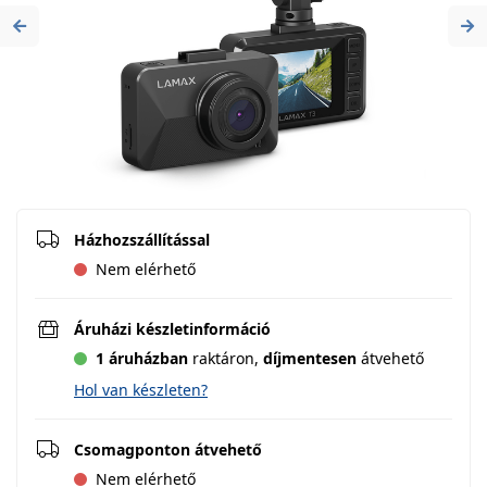
Previous
Ne
Házhozszállítással
Nem elérhető
Áruházi készletinformáció
1 áruházban
raktáron,
díjmentesen
átvehető
Hol van készleten?
Csomagponton átvehető
Nem elérhető