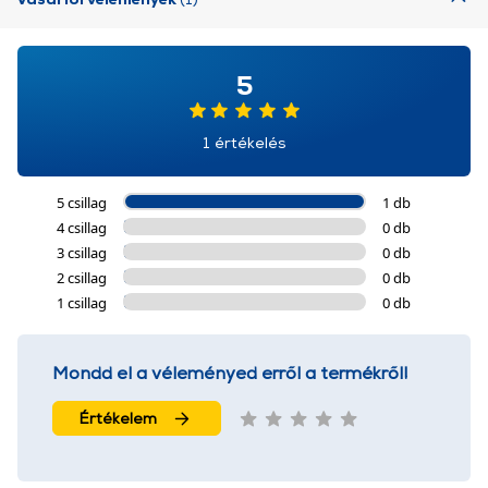
5
1 értékelés
5 csillag
1 db
4 csillag
0 db
3 csillag
0 db
2 csillag
0 db
1 csillag
0 db
Mondd el a véleményed erről a termékről!
Értékelem