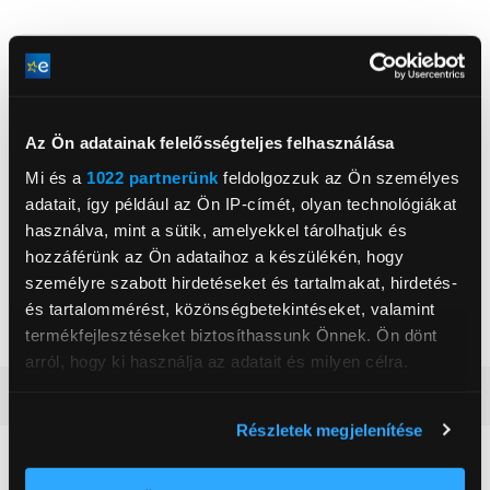
Elem6 s.r.o.
www.lamax-electronics.com/hu-hu
Az Ön adatainak felelősségteljes felhasználása
14100, Prága, Braskovska 308/15
Mi és a
1022 partnerünk
feldolgozzuk az Ön személyes
adatait, így például az Ön IP-címét, olyan technológiákat
Kijelző méret
2 inch
használva, mint a sütik, amelyekkel tárolhatjuk és
Felbontás
1920 x 1080p
hozzáférünk az Ön adataihoz a készülékén, hogy
személyre szabott hirdetéseket és tartalmakat, hirdetés-
Memóriakártya foglalat
MicroSD
és tartalommérést, közönségbetekintéseket, valamint
Szín
Fekete
termékfejlesztéseket biztosíthassunk Önnek. Ön dönt
arról, hogy ki használja az adatait és milyen célra.
Részletes ismertető
Ha engedélyezi, a következőt is meg szeretnénk tenni:
Részletek megjelenítése
Információgyűjtés az Ön földrajzi
Neked ajánljuk
elhelyezkedéséről pár méteres pontossággal