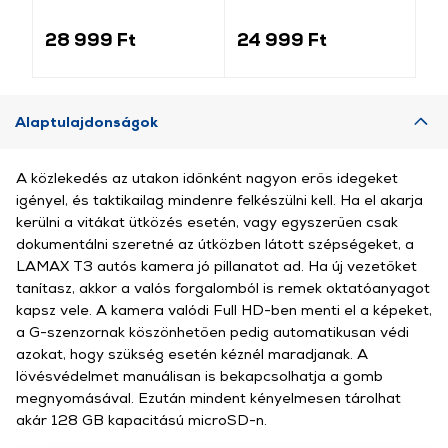
kártya, 256GB
Memóriakártya
(M
(183573)
(215423)
28 999 Ft
24 999 Ft
17
Alaptulajdonságok
A közlekedés az utakon időnként nagyon erős idegeket
igényel, és taktikailag mindenre felkészülni kell. Ha el akarja
kerülni a vitákat ütközés esetén, vagy egyszerűen csak
dokumentálni szeretné az útközben látott szépségeket, a
LAMAX T3 autós kamera jó pillanatot ad. Ha új vezetőket
tanítasz, akkor a valós forgalomból is remek oktatóanyagot
kapsz vele. A kamera valódi Full HD-ben menti el a képeket,
a G-szenzornak köszönhetően pedig automatikusan védi
azokat, hogy szükség esetén kéznél maradjanak. A
lövésvédelmet manuálisan is bekapcsolhatja a gomb
megnyomásával. Ezután mindent kényelmesen tárolhat
akár 128 GB kapacitású microSD-n.