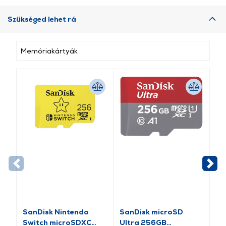
Szükséged lehet rá
Memóriakártyák
SanDisk Nintendo
SanDisk microSD
Ap
Switch microSDXC
Ultra 256GB
ká