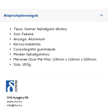
Alaptulajdonságok
Típus: Gamer fejhallgató állvány
Szín: Fekete
Anyaga: Alumínium
Karcsú kialakítás
Csúszásgátló gumitalpak
Minden fejhallgatóhoz
Méretek (Szé-Mé-Ma): 116mm x 116mm x 225mm
Súly: 163g
CHS Hungary Kft.
www.chs.hu
info@chs.hu