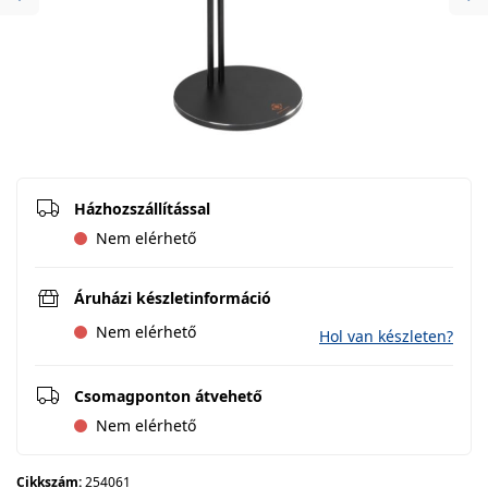
Previous
Ne
Házhozszállítással
Nem elérhető
Áruházi készletinformáció
Nem elérhető
Hol van készleten?
Csomagponton átvehető
Nem elérhető
Cikkszám:
254061