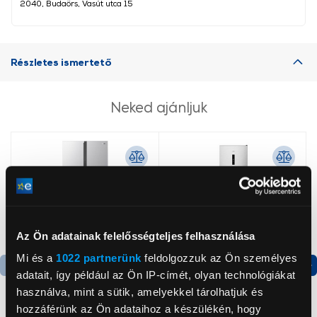
2040, Budaörs, Vasút utca 15
Részletes ismertető
Neked ajánljuk
Az Ön adatainak felelősségteljes felhasználása
Mi és a
1022 partnerünk
feldolgozzuk az Ön személyes
adatait, így például az Ön IP-címét, olyan technológiákat
Termék adatlap
Termék adatlap
használva, mint a sütik, amelyekkel tárolhatjuk és
hozzáférünk az Ön adataihoz a készülékén, hogy