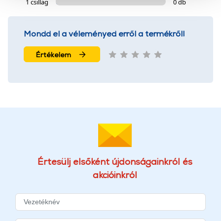
1 csillag
0 db
szolgáltatásaink biztosításához szükségesek. Az oldal
használatával Ön elfogadja a cookie-k használatát.
További információk:
ÁSZF
és
Adatvédelem
Mondd el a véleményed erről a termékről!
Értékelem
Értesülj elsőként újdonságainkról és
akcióinkról