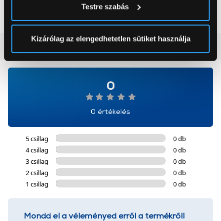
269 999 Ft
199 999 Ft
Testre szabás
módjairól és adja meg preferenciáit a
Részletek
pontban
. Bármikor módosíthatja vagy visszavonhatja a
Sütinyilatkozathoz való hozzájárulását.
Kizárólag az elengedhetetlen sütiket használja
Vásárlói vélemények
(0)
Az Eunonics.hu webáruházunk ún. süti vagy cookie file-
okat használ, melyeket az Ön gépén tárol a rendszer. A
cookie-k személyazonosítására nem alkalmasak,
0
szolgáltatásaink biztosításához szükségesek. Az oldal
használatával Ön elfogadja a cookie-k használatát.
0 értékelés
További információk:
ÁSZF
és
Adatvédelem
5 csillag
0 db
4 csillag
0 db
3 csillag
0 db
2 csillag
0 db
1 csillag
0 db
Mondd el a véleményed erről a termékről!