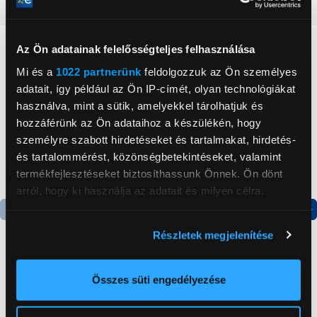
Részletes ismertető
Neked ajánljuk
Az Ön adatainak felelősségteljes felhasználása
Mi és a
1022 partnerünk
feldolgozzuk az Ön személyes
adatait, így például az Ön IP-címét, olyan technológiákat
használva, mint a sütik, amelyekkel tárolhatjuk és
hozzáférünk az Ön adataihoz a készülékén, hogy
személyre szabott hirdetéseket és tartalmakat, hirdetés-
és tartalommérést, közönségbetekintéseket, valamint
termékfejlesztéseket biztosíthassunk Önnek. Ön dönt
arról, hogy ki használja az adatait és milyen célra.
Ha engedélyezi, a következőt is meg szeretnénk tenni:
Termék adatlap
Termék adatlap
Részletek megjelenítése
Információgyűjtés az Ön földrajzi
elhelyezkedéséről pár méteres pontossággal
Haier HW90-
Gorenje NRS8182KX Side
Az Ön készülékén beazonosítása annak konkrét
Összes süti engedélyezése
BPD13386U-S
by side hűtőszekrény
tulajdonságainak (ujjlenyomat) aktív ellenőrzésével
Felültöltős mosógép
Tudjon meg többet személyes adatainak feldolgozási