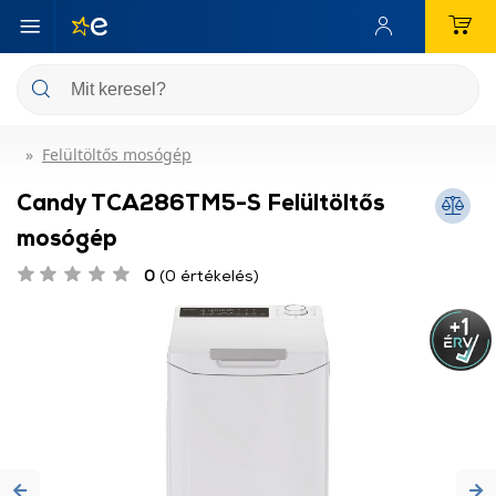
Felültöltős mosógép
Candy TCA286TM5-S Felültöltős
mosógép
0
(0 értékelés)