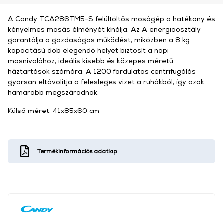
A Candy TCA286TM5-S felültöltős mosógép a hatékony és
kényelmes mosás élményét kínálja. Az A energiaosztály
garantálja a gazdaságos működést, miközben a 8 kg
kapacitású dob elegendő helyet biztosít a napi
mosnivalóhoz, ideális kisebb és közepes méretű
háztartások számára. A 1200 fordulatos centrifugálás
gyorsan eltávolítja a felesleges vizet a ruhákból, így azok
hamarabb megszáradnak.
Külső méret: 41x85x60 cm
Termékinformációs adatlap