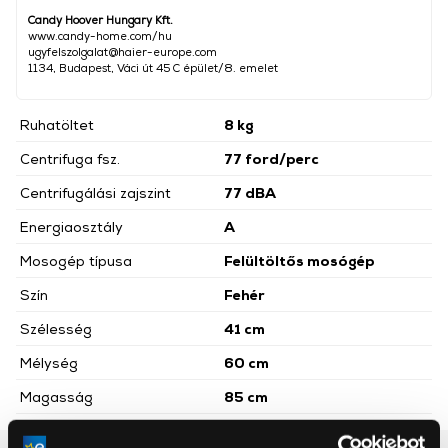
Candy Hoover Hungary Kft.
www.candy-home.com/hu
ugyfelszolgalat@haier-europe.com
1134, Budapest, Váci út 45 C épület/8. emelet
Ruhatöltet
8 kg
Centrifuga fsz.
77 ford/perc
Centrifugálási zajszint
77 dBA
Energiaosztály
A
Mosogép típusa
Felültöltős mosógép
Szín
Fehér
Szélesség
41 cm
Mélység
60 cm
Magasság
85 cm