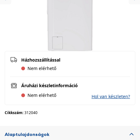
Previous
Ne
Házhozszállítással
Nem elérhető
Áruházi készletinformáció
Nem elérhető
Hol van készleten?
Cikkszám:
312040
Alaptulajdonságok