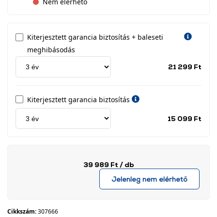
Nem elérhető
Kiterjesztett garancia biztosítás + baleseti
meghibásodás
Jótá
21 299 Ft
idős
címk
Kiterjesztett garancia biztosítás
Jótá
15 099 Ft
idős
címk
39 989 Ft
/ db
Jelenleg nem elérhető
Cikkszám:
307666