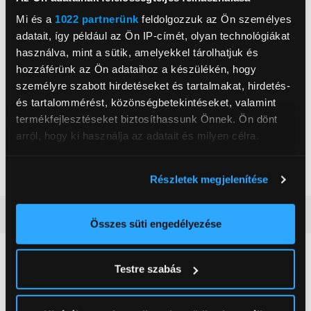
tapasztalt fotósok számára egyaránt.
Mi és a
1022 partnerünk
feldolgozzuk az Ön személyes
adatait, így például az Ön IP-címét, olyan technológiákat
használva, mint a sütik, amelyekkel tárolhatjuk és
Kodak
hozzáférünk az Ön adataihoz a készülékén, hogy
személyre szabott hirdetéseket és tartalmakat, hirdetés-
, ,
és tartalommérést, közönségbetekintéseket, valamint
termékfejlesztéseket biztosíthassunk Önnek. Ön dönt
Pixelek száma
10 megapixel
arról, hogy ki használja az adatait és milyen célra.
Szín
Fekete
Ha engedélyezi, a következőt is meg szeretnénk tenni:
Súly
225 g
Részletek megjelenítése
Információgyűjtés az Ön földrajzi
elhelyezkedéséről pár méteres pontossággal
Részletes ismertető
Az Ön készülékén beazonosítása annak konkrét
Összes süti engedélyezése
tulajdonságainak (ujjlenyomat) aktív ellenőrzésével
Neked ajánljuk
Tudjon meg többet személyes adatainak feldolgozási
Testre szabás
módjairól és adja meg preferenciáit a
Részletek
pontban
. Bármikor módosíthatja vagy visszavonhatja a
Sütinyilatkozathoz való hozzájárulását.