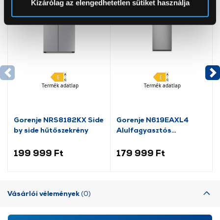
Kizárólag az elengedhetetlen sütiket használja
Az Eunonics.hu webáruházunk ún. süti vagy cookie file-
okat használ, melyeket az Ön gépén tárol a rendszer. A
cookie-k személyazonosítására nem alkalmasak,
szolgáltatásaink biztosításához szükségesek. Az oldal
használatával Ön elfogadja a cookie-k használatát.
További információk:
ÁSZF
és
Adatvédelem
Termék adatlap
Termék adatlap
Gorenje NRS8182KX Side
Gorenje N619EAXL4
by side hűtőszekrény
Alulfagyasztós
kombinált hűtőszekrény
199 999 Ft
179 999 Ft
Vásárlói vélemények
(0)