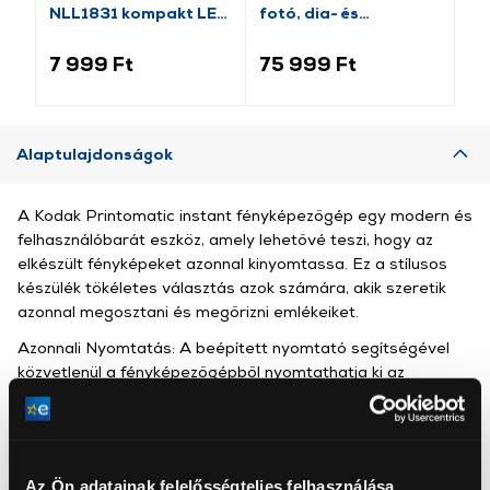
NLL1831 kompakt LED
fotó, dia- és
di
lámpa
negatívfilm szkenner
fi
7 999 Ft
75 999 Ft
64
Alaptulajdonságok
A Kodak Printomatic instant fényképezőgép egy modern és
felhasználóbarát eszköz, amely lehetővé teszi, hogy az
elkészült fényképeket azonnal kinyomtassa. Ez a stílusos
készülék tökéletes választás azok számára, akik szeretik
azonnal megosztani és megőrizni emlékeiket.
Azonnali Nyomtatás: A beépített nyomtató segítségével
közvetlenül a fényképezőgépből nyomtathatja ki az
elkészült képeket. Nincs szükség külön nyomtatóra vagy
számítógépre.
Könnyen Kezelhető: Az egyszerű és intuitív kezelőfelület
révén bárki könnyedén használhatja, így ideális kezdő és
Az Ön adatainak felelősségteljes felhasználása