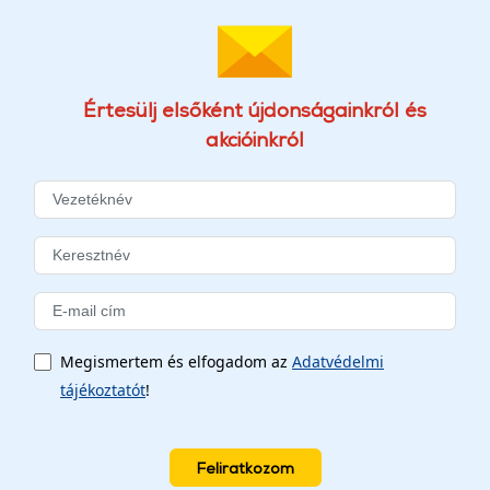
Értesülj elsőként újdonságainkról és
akcióinkról
Megismertem és elfogadom az
Adatvédelmi
tájékoztatót
!
Feliratkozom