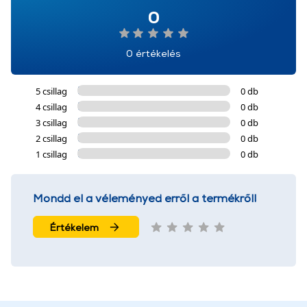
0
0 értékelés
5 csillag
0 db
4 csillag
0 db
3 csillag
0 db
2 csillag
0 db
1 csillag
0 db
Mondd el a véleményed erről a termékről!
Értékelem