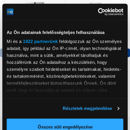
Az Ön adatainak felelősségteljes felhasználása
Mi és a
1022 partnerünk
feldolgozzuk az Ön személyes
adatait, így például az Ön IP-címét, olyan technológiákat
használva, mint a sütik, amelyekkel tárolhatjuk és
Termék adatlap
Termék adatlap
hozzáférünk az Ön adataihoz a készülékén, hogy
személyre szabott hirdetéseket és tartalmakat, hirdetés-
és tartalommérést, közönségbetekintéseket, valamint
Gorenje NRS8182KX Side
Gorenje RK4182PW4
termékfejlesztéseket biztosíthassunk Önnek. Ön dönt
by side hűtőszekrény
Alulfagyasztós
arról, hogy ki használja az adatait és milyen célra.
kombinált hűtőszekrény
199 999 Ft
119 999 Ft
Ha engedélyezi, a következőt is meg szeretnénk tenni:
Részletek megjelenítése
Információgyűjtés az Ön földrajzi
elhelyezkedéséről pár méteres pontossággal
Vásárlói vélemények
(1)
Az Ön készülékén beazonosítása annak konkrét
Összes süti engedélyezése