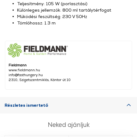
Teljesítmény: 105 W (porlasztási)
Különleges jellemzők: 800 ml tartálytérfogat
Működési feszültség: 230 V 50Hz
Tömlőhossz: 1.3 m
Fieldmann
www.fieldmann.hu
info@fasthungary.hu
2310, Szigetszentmiklós, Kántor út 10
Részletes ismertető
Neked ajánljuk