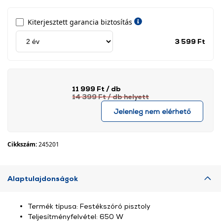
Kiterjesztett garancia biztosítás
Jótá
3 599 Ft
idős
címk
11 999 Ft
/ db
14 399 Ft
/ db
helyett
Jelenleg nem elérhető
Cikkszám:
245201
Alaptulajdonságok
Termék típusa: Festékszóró pisztoly
Teljesítményfelvétel: 650 W