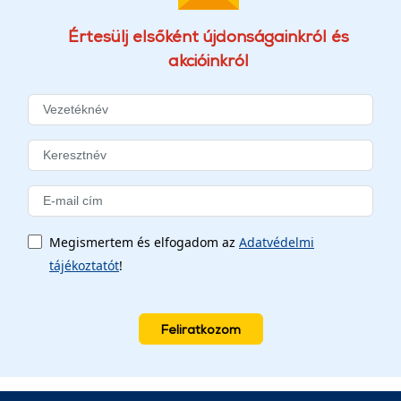
Értesülj elsőként újdonságainkról és
akcióinkról
Megismertem és elfogadom az
Adatvédelmi
tájékoztatót
!
Feliratkozom