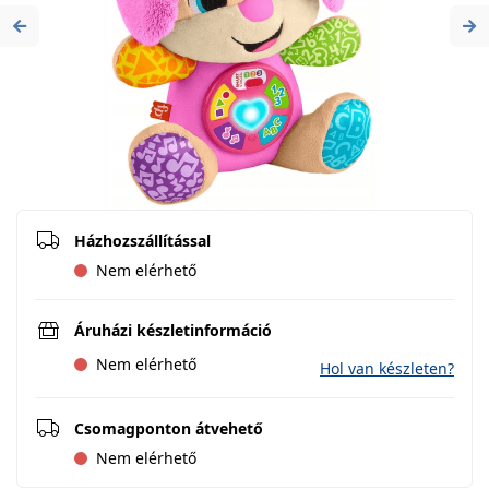
Previous
Ne
Házhozszállítással
Nem elérhető
Áruházi készletinformáció
Nem elérhető
Hol van készleten?
Csomagponton átvehető
Nem elérhető