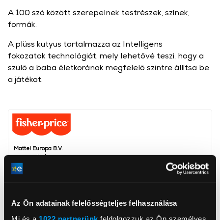
A 100 szó között szerepelnek testrészek, színek,
formák.
A plüss kutyus tartalmazza az Intelligens
fokozatok technológiát, mely lehetővé teszi, hogy a
szülő a baba életkorának megfelelő szintre állítsa be
a játékot.
Mattel Europa B.V.
www.mattel.com
NAMISCS@mattel.com
1186MJ, Amstelveen, Gondel 1
Korosztály
0+ év
Az Ön adatainak felelősségteljes felhasználása
Nem
lányoknak
Mi és a
1022 partnerünk
feldolgozzuk az Ön személyes