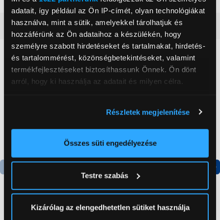
adatait, így például az Ön IP-címét, olyan technológiákat
használva, mint a sütik, amelyekkel tárolhatjuk és
Részletes ismertető
hozzáférünk az Ön adataihoz a készülékén, hogy
személyre szabott hirdetéseket és tartalmakat, hirdetés-
Neked ajánljuk
és tartalommérést, közönségbetekintéseket, valamint
termékfejlesztéseket biztosíthassunk Önnek. Ön dönt
arról, hogy ki használja az adatait és milyen célra.
Ha engedélyezi, a következőt is meg szeretnénk tenni:
Részletek megjelenítése
Információgyűjtés az Ön földrajzi
elhelyezkedéséről pár méteres pontossággal
Az Ön készülékén beazonosítása annak konkrét
Összes süti engedélyezése
tulajdonságainak (ujjlenyomat) aktív ellenőrzésével
Tudjon meg többet személyes adatainak feldolgozási
Testre szabás
módjairól és adja meg preferenciáit a
Részletek
Termék adatlap
Termék adatlap
pontban
. Bármikor módosíthatja vagy visszavonhatja a
Sütinyilatkozathoz való hozzájárulását.
Kizárólag az elengedhetetlen sütiket használja
Gorenje NRS8182KX Side
Gorenje N619EAXL4