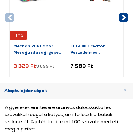
-10%
Mechanikus Labor:
LEGO® Creator
LE
Mezőgazdasági gépek
Veszedelmes
Va
építőjáték (60951)
dinoszaurusz (31379)
tu
3 329 Ft
7 589 Ft
5 
3 699 Ft
Alaptulajdonságok
A gyerekek érintésére aranyos dalocskákkal és
szavakkal reagál a kutyus, ami fejleszti a babák
szókincsét. A játék több mint 100 szóval ismerteti
meg a piciket.