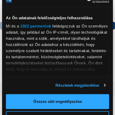
Az Ön adatainak felelősségteljes felhasználása
Mi és a
1022 partnerünk
feldolgozzuk az Ön személyes
adatait, így például az Ön IP-címét, olyan technológiákat
Termék adatlap
Termék adatlap
használva, mint a sütik, amelyekkel tárolhatjuk és
hozzáférünk az Ön adataihoz a készülékén, hogy
Gorenje NRS8182KX Side
Gorenje N619EAXL4
személyre szabott hirdetéseket és tartalmakat, hirdetés-
by side hűtőszekrény
Alulfagyasztós
és tartalommérést, közönségbetekintéseket, valamint
kombinált hűtőszekrény
termékfejlesztéseket biztosíthassunk Önnek. Ön dönt
199 999 Ft
179 999 Ft
arról, hogy ki használja az adatait és milyen célra.
Ha engedélyezi, a következőt is meg szeretnénk tenni:
Részletek megjelenítése
Információgyűjtés az Ön földrajzi
Vásárlói vélemények
(1)
elhelyezkedéséről pár méteres pontossággal
Az Ön készülékén beazonosítása annak konkrét
Összes süti engedélyezése
tulajdonságainak (ujjlenyomat) aktív ellenőrzésével
5
Tudjon meg többet személyes adatainak feldolgozási