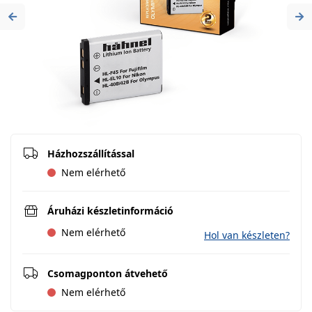
Previous
Ne
Házhozszállítással
Nem elérhető
Áruházi készletinformáció
Nem elérhető
Hol van készleten?
Csomagponton átvehető
Nem elérhető