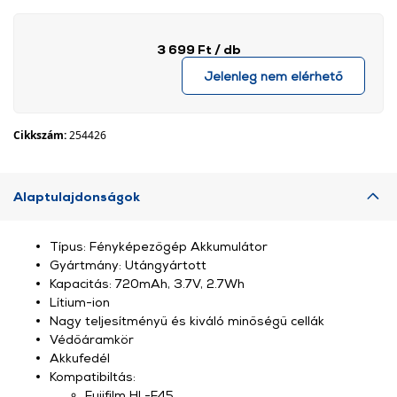
3 699 Ft
/ db
Jelenleg nem elérhető
Cikkszám:
254426
Alaptulajdonságok
Típus: Fényképezőgép Akkumulátor
Gyártmány: Utángyártott
Kapacitás: 720mAh, 3.7V, 2.7Wh
Lítium-ion
Nagy teljesítményű és kiváló minőségű cellák
Védőáramkör
Akkufedél
Kompatibiltás:
Fujifilm HL-F45