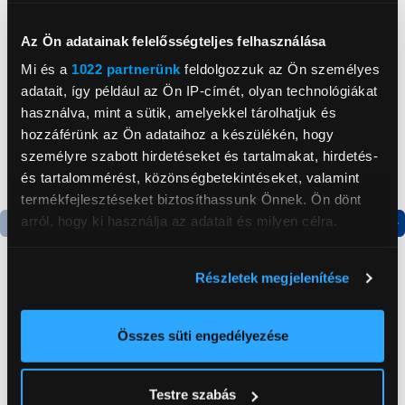
Neked ajánljuk
Az Ön adatainak felelősségteljes felhasználása
Mi és a
1022 partnerünk
feldolgozzuk az Ön személyes
adatait, így például az Ön IP-címét, olyan technológiákat
használva, mint a sütik, amelyekkel tárolhatjuk és
hozzáférünk az Ön adataihoz a készülékén, hogy
személyre szabott hirdetéseket és tartalmakat, hirdetés-
és tartalommérést, közönségbetekintéseket, valamint
termékfejlesztéseket biztosíthassunk Önnek. Ön dönt
arról, hogy ki használja az adatait és milyen célra.
Termék adatlap
Termék adatlap
Ha engedélyezi, a következőt is meg szeretnénk tenni:
Részletek megjelenítése
Információgyűjtés az Ön földrajzi
Gorenje NRS8182KX Side
Gorenje N619EAXL4
elhelyezkedéséről pár méteres pontossággal
by side hűtőszekrény
Alulfagyasztós
Az Ön készülékén beazonosítása annak konkrét
Összes süti engedélyezése
kombinált hűtőszekrény
tulajdonságainak (ujjlenyomat) aktív ellenőrzésével
199 999 Ft
179 999 Ft
Tudjon meg többet személyes adatainak feldolgozási
Testre szabás
módjairól és adja meg preferenciáit a
Részletek