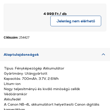
4 999 Ft
/ db
Jelenleg nem elérhető
Cikkszám:
254427
Alaptulajdonságok
Típus: Fényképezőgép Akkumulátor
Gyártmány: Utángyártott
Kapacitás: 700mAh, 3.7V, 2.6Wh
Lítium-ion
Nagy teljesítményű és kiváló minőségű cellák
Védőáramkör
Akkufedél
A Canon NB-4L akkumulátort helyettesíti Canon digitális
kamerákban