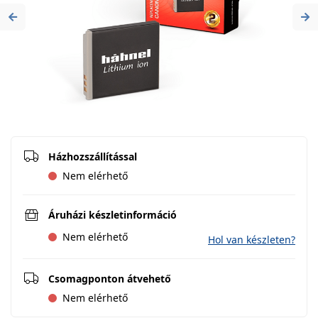
Previous
Ne
Házhozszállítással
Nem elérhető
Áruházi készletinformáció
Nem elérhető
Hol van készleten?
Csomagponton átvehető
Nem elérhető