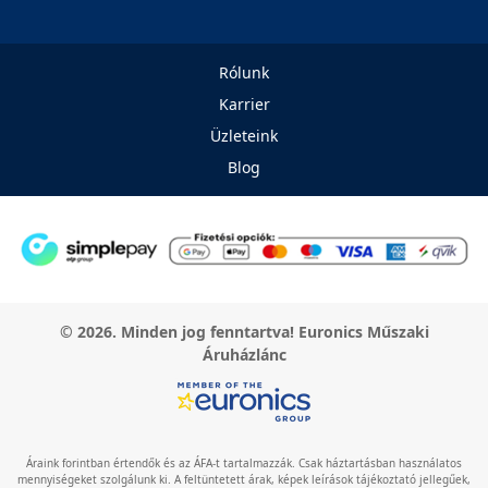
Rólunk
Karrier
Üzleteink
Blog
© 2026. Minden jog fenntartva! Euronics Műszaki
Áruházlánc
Áraink forintban értendők és az ÁFA-t tartalmazzák. Csak háztartásban használatos
mennyiségeket szolgálunk ki. A feltüntetett árak, képek leírások tájékoztató jellegűek,