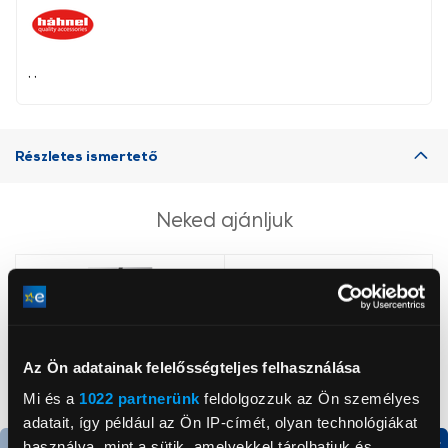
, ,
Részletes ismertető
Neked ajánljuk
Az Ön adatainak felelősségteljes felhasználása
Mi és a
1022 partnerünk
feldolgozzuk az Ön személyes
adatait, így például az Ön IP-címét, olyan technológiákat
használva, mint a sütik, amelyekkel tárolhatjuk és