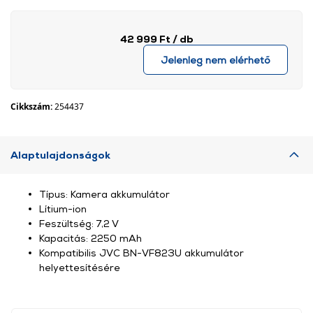
42 999 Ft
/ db
Jelenleg nem elérhető
Cikkszám:
254437
Alaptulajdonságok
Típus: Kamera akkumulátor
Lítium-ion
Feszültség: 7,2 V
Kapacitás: 2250 mAh
Kompatibilis JVC BN-VF823U akkumulátor
helyettesítésére