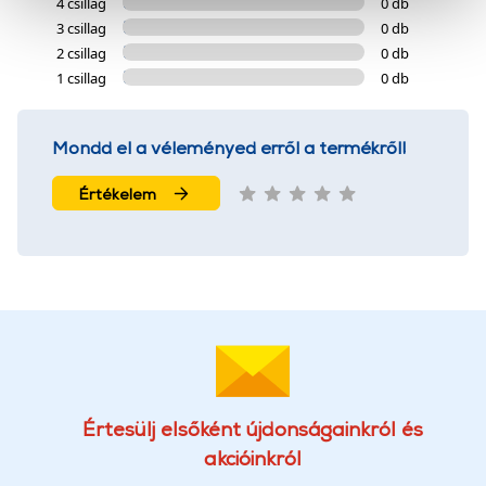
4 csillag
0 db
cookie-k személyazonosítására nem alkalmasak,
3 csillag
0 db
szolgáltatásaink biztosításához szükségesek. Az oldal
2 csillag
0 db
használatával Ön elfogadja a cookie-k használatát.
1 csillag
0 db
További információk:
ÁSZF
és
Adatvédelem
Mondd el a véleményed erről a termékről!
Értékelem
Értesülj elsőként újdonságainkról és
akcióinkról