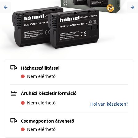
Previous
Ne
Házhozszállítással
Nem elérhető
Áruházi készletinformáció
Nem elérhető
Hol van készleten?
Csomagponton átvehető
Nem elérhető