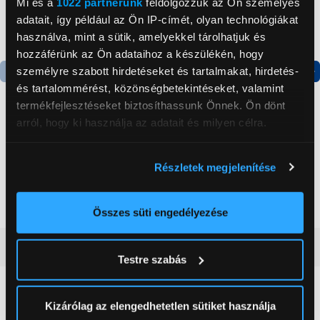
Mi és a
1022 partnerünk
feldolgozzuk az Ön személyes
adatait, így például az Ön IP-címét, olyan technológiákat
használva, mint a sütik, amelyekkel tárolhatjuk és
hozzáférünk az Ön adataihoz a készülékén, hogy
személyre szabott hirdetéseket és tartalmakat, hirdetés-
és tartalommérést, közönségbetekintéseket, valamint
Termék adatlap
Termék adatlap
termékfejlesztéseket biztosíthassunk Önnek. Ön dönt
arról, hogy ki használja az adatait és milyen célra.
Gorenje NRS8182KX Side
Gorenje N619EAXL4
by side hűtőszekrény
Alulfagyasztós
Ha engedélyezi, a következőt is meg szeretnénk tenni:
Részletek megjelenítése
kombinált hűtőszekrény
Információgyűjtés az Ön földrajzi
199 999 Ft
179 999 Ft
elhelyezkedéséről pár méteres pontossággal
Az Ön készülékén beazonosítása annak konkrét
Összes süti engedélyezése
tulajdonságainak (ujjlenyomat) aktív ellenőrzésével
Vásárlói vélemények
(0)
Tudjon meg többet személyes adatainak feldolgozási
Testre szabás
módjairól és adja meg preferenciáit a
Részletek
pontban
. Bármikor módosíthatja vagy visszavonhatja a
Sütinyilatkozathoz való hozzájárulását.
0
Kizárólag az elengedhetetlen sütiket használja