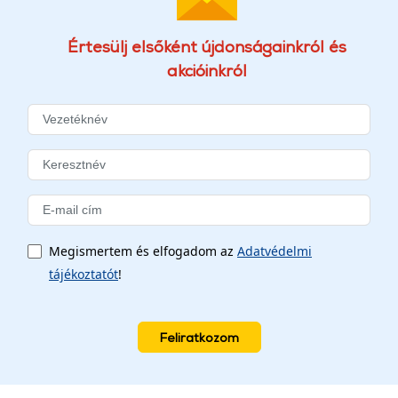
Értesülj elsőként újdonságainkról és
akcióinkról
Megismertem és elfogadom az
Adatvédelmi
tájékoztatót
!
Feliratkozom