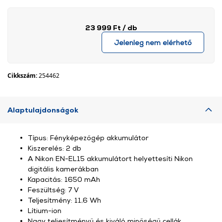
23 999 Ft
/ db
Jelenleg nem elérhető
Cikkszám:
254462
Alaptulajdonságok
Típus: Fényképezőgép akkumulátor
Kiszerelés: 2 db
A Nikon EN-EL15 akkumulátort helyettesíti Nikon
digitális kamerákban
Kapacitás: 1650 mAh
Feszültség: 7 V
Teljesítmény: 11,6 Wh
Lítium-ion
Nagy teljesítményű és kiváló minőségű cellák