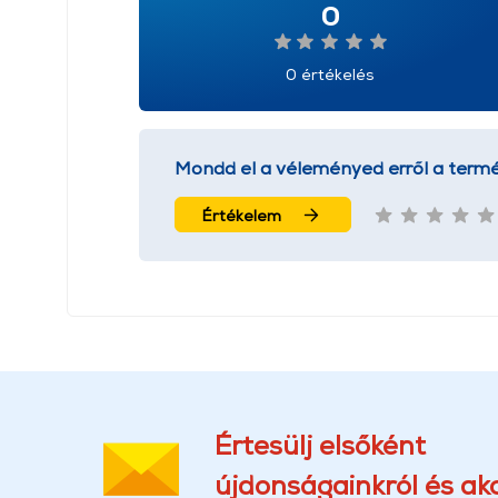
0
0 értékelés
Mondd el a véleményed erről a termé
Értékelem
Értesülj elsőként
újdonságainkról és akc