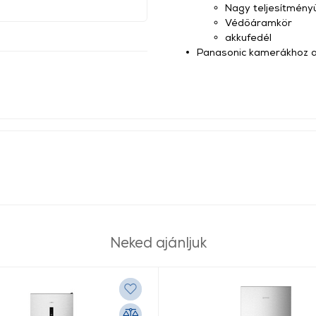
Nagy teljesítményű
Védőáramkör
akkufedél
Panasonic kamerákhoz 
Neked ajánljuk