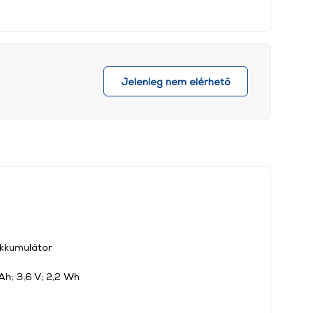
Jelenleg nem elérhető
kkumulátor
h; 3,6 V; 2,2 Wh