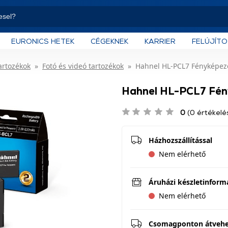
EURONICS HETEK
CÉGEKNEK
KARRIER
FELÚJÍT
artozékok
Fotó és videó tartozékok
Hahnel HL-PCL7 Fényképez
Hahnel HL-PCL7 Fén
0
(0 értékelé
Házhozszállítással
Nem elérhető
Áruházi készletinform
Nem elérhető
Csomagponton átveh