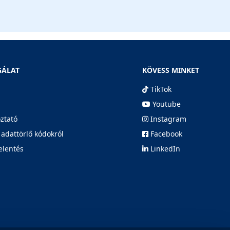
GÁLAT
KÖVESS MINKET
TikTok
Youtube
oztató
Instagram
 adattörlő kódokról
Facebook
elentés
LinkedIn