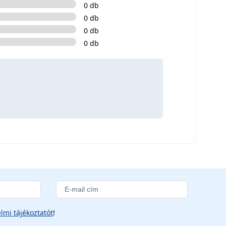
0 db
0 db
0 db
0 db
lmi tájékoztatót
!