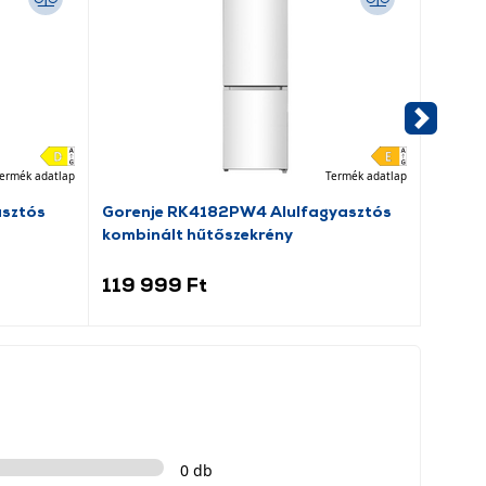
ermék adatlap
Termék adatlap
asztós
Gorenje RK4182PW4 Alulfagyasztós
Dreame
kombinált hűtőszekrény
porsz
119 999 Ft
69 9
0 db