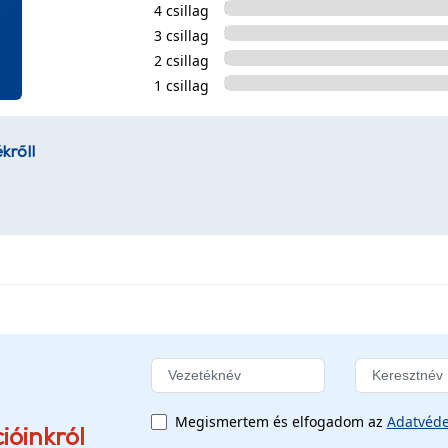
4 csillag
3 csillag
2 csillag
1 csillag
kről!
Megismertem és elfogadom az
Adatvéde
ióinkról