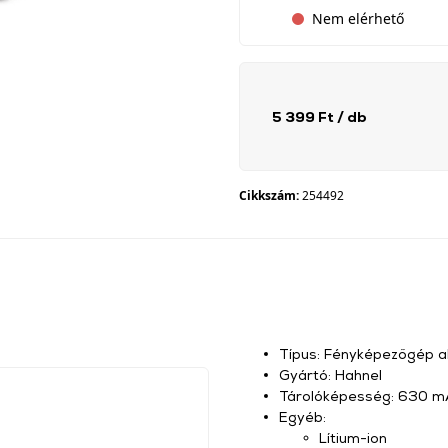
Nem elérhető
5 399 Ft
/ db
Cikkszám:
254492
Típus: Fényképezőgép a
Gyártó: Hahnel
Tárolóképesség: 630 mA
Egyéb:
Lítium-ion