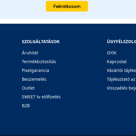
Feliratkozom
SZOLGÁLTATÁSOK
ÜGYFÉLSZOL
Áruhitel
GYIK
Termékbiztosítás
Kapcsolat
Pixelgarancia
Vásárlói tájék
Beüzemelés
Tájékoztató az
Outlet
Visszaélés bej
SWEET tv előfizetés
B2B