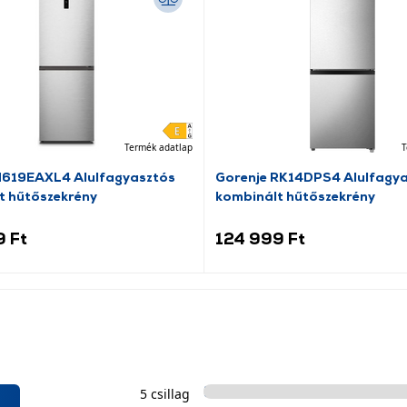
Termék adatlap
T
N619EAXL4 Alulfagyasztós
Gorenje RK14DPS4 Alulfagy
t hűtőszekrény
kombinált hűtőszekrény
9 Ft
124 999 Ft
5 csillag