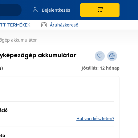
Bejelentkezés
Áruházkereső
OTT TERMÉKEK
őgép akkumulátor
yképezőgép akkumulátor
Jótállás: 12 hónap
s)
áció
Hol van készleten?
ető