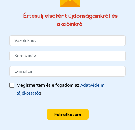
Értesülj elsőként újdonságainkról és
akcióinkról
Megismertem és elfogadom az
Adatvédelmi
tájékoztatót
!
Feliratkozom