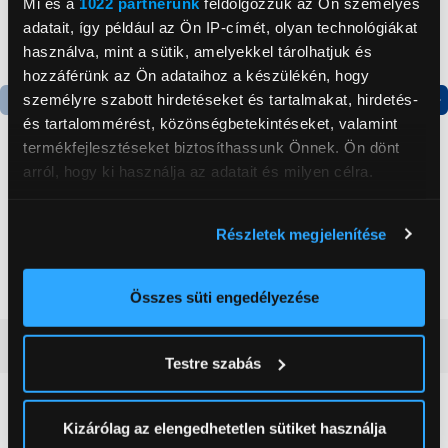
Mi és a
1022 partnerünk
feldolgozzuk az Ön személyes
adatait, így például az Ön IP-címét, olyan technológiákat
használva, mint a sütik, amelyekkel tárolhatjuk és
hozzáférünk az Ön adataihoz a készülékén, hogy
személyre szabott hirdetéseket és tartalmakat, hirdetés-
és tartalommérést, közönségbetekintéseket, valamint
Termék adatlap
Termék adatlap
termékfejlesztéseket biztosíthassunk Önnek. Ön dönt
arról, hogy ki használja az adatait és milyen célra.
Gorenje NRS8182KX Side
Gorenje N619EAXL4
by side hűtőszekrény
Alulfagyasztós
Ha engedélyezi, a következőt is meg szeretnénk tenni:
Részletek megjelenítése
kombinált hűtőszekrény
Információgyűjtés az Ön földrajzi
199 999 Ft
179 999 Ft
elhelyezkedéséről pár méteres pontossággal
Az Ön készülékén beazonosítása annak konkrét
Összes süti engedélyezése
tulajdonságainak (ujjlenyomat) aktív ellenőrzésével
Vásárlói vélemények
(0)
Tudjon meg többet személyes adatainak feldolgozási
Testre szabás
módjairól és adja meg preferenciáit a
Részletek
pontban
. Bármikor módosíthatja vagy visszavonhatja a
Sütinyilatkozathoz való hozzájárulását.
0
Kizárólag az elengedhetetlen sütiket használja