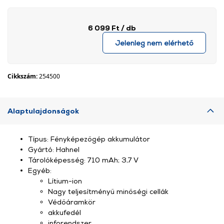
6 099 Ft
/ db
Jelenleg nem elérhető
Cikkszám:
254500
Alaptulajdonságok
Típus: Fényképezőgép akkumulátor
Gyártó: Hahnel
Tárolóképesség: 710 mAh; 3,7 V
Egyéb:
Lítium-ion
Nagy teljesítményű minőségi cellák
Védőáramkör
akkufedél
inforendszer