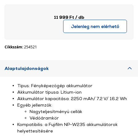
11 999 Ft
/ db
Jelenleg nem elérhető
Cikkszám:
254521
Alaptulajdonságok
Típus: Fényképezőgép akkumulátor
Akkumulátor típusa: Lítium-ion
Akkumulátor kapacitása: 2250 mAh/ 7,2 V/ 16,2 Wh
Egyéb jellemzők:
Nagyteljesítményű cellák
Védőáramkör
Kompatibilis: a Fujifilm NP-W235 akkumulátorok
helyettesítésére