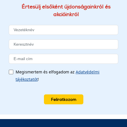
Értesülj elsőként újdonságainkról és
akcióinkról
Megismertem és elfogadom az
Adatvédelmi
tájékoztatót
!
Feliratkozom