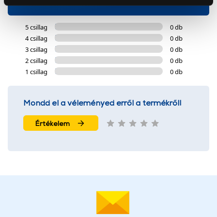
0 értékelés
Az Eunonics.hu webáruházunk ún. süti vagy cookie file-
okat használ, melyeket az Ön gépén tárol a rendszer. A
cookie-k személyazonosítására nem alkalmasak,
5 csillag
0 db
szolgáltatásaink biztosításához szükségesek. Az oldal
4 csillag
0 db
használatával Ön elfogadja a cookie-k használatát.
3 csillag
0 db
További információk:
ÁSZF
és
Adatvédelem
2 csillag
0 db
1 csillag
0 db
Mondd el a véleményed erről a termékről!
Értékelem