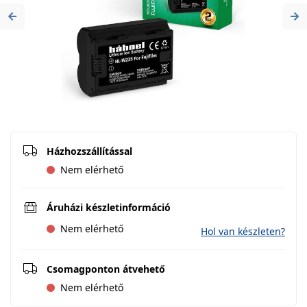
Previous
Ne
Házhozszállítással
Nem elérhető
Áruházi készletinformáció
Nem elérhető
Hol van készleten?
Csomagponton átvehető
Nem elérhető