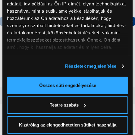
adatait, így például az Ön IP-címét, olyan technológiákat
használva, mint a sütik, amelyekkel tárolhatjuk és
hozzáférünk az Ön adataihoz a készülékén, hogy
személyre szabott hirdetéseket és tartalmakat, hirdetés-
Termék adatlap
Termék adatlap
és tartalommérést, közönségbetekintéseket, valamint
termékfejlesztéseket biztosíthassunk Önnek. Ön dönt
arról, hogy ki használja az adatait és milyen célra.
Gorenje NRS8182KX Side
Gorenje N619EAXL4
by side hűtőszekrény
Alulfagyasztós
Ha engedélyezi, a következőt is meg szeretnénk tenni:
kombinált hűtőszekrény
Részletek megjelenítése
Információgyűjtés az Ön földrajzi
199 999 Ft
179 999 Ft
elhelyezkedéséről pár méteres pontossággal
Az Ön készülékén beazonosítása annak konkrét
Összes süti engedélyezése
tulajdonságainak (ujjlenyomat) aktív ellenőrzésével
Vásárlói vélemények
(0)
Tudjon meg többet személyes adatainak feldolgozási
Testre szabás
módjairól és adja meg preferenciáit a
Részletek
pontban
. Bármikor módosíthatja vagy visszavonhatja a
0
Sütinyilatkozathoz való hozzájárulását.
Kizárólag az elengedhetetlen sütiket használja