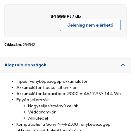
34 999 Ft
/ db
Jelenleg nem elérhető
Cikkszám:
254542
Alaptulajdonságok
Típus: Fényképezőgép akkumulátor
Akkumulátor típusa: Lítium-ion
Akkumulátor kapacitása: 2000 mAh/ 7,2 V/ 14,4 Wh
Egyéb jellemzők:
Nagyteljesítményű cellák
Védőáramkör
Akkufedél
Kompatibilis: a Sony NP-FZ100 fényképezőgép
akkumulátorok helyettesítésére