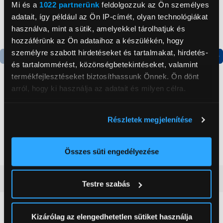
Mi és a
1022 partnerünk
feldolgozzuk az Ön személyes
adatait, így például az Ön IP-címét, olyan technológiákat
használva, mint a sütik, amelyekkel tárolhatjuk és
hozzáférünk az Ön adataihoz a készülékén, hogy
személyre szabott hirdetéseket és tartalmakat, hirdetés-
és tartalommérést, közönségbetekintéseket, valamint
Termék adatlap
Termék adatlap
termékfejlesztéseket biztosíthassunk Önnek. Ön dönt
arról, hogy ki használja az adatait és milyen célra.
Gorenje NRS8182KX Side
Gorenje N619EAXL4
Ha engedélyezi, a következőt is meg szeretnénk tenni:
by side hűtőszekrény
Alulfagyasztós
Részletek megjelenítése
kombinált hűtőszekrény
Információgyűjtés az Ön földrajzi
199 999 Ft
179 999 Ft
elhelyezkedéséről pár méteres pontossággal
Az Ön készülékén beazonosítása annak konkrét
Összes süti engedélyezése
tulajdonságainak (ujjlenyomat) aktív ellenőrzésével
Tudjon meg többet személyes adatainak feldolgozási
Vásárlói vélemények
(0)
Testre szabás
módjairól és adja meg preferenciáit a
Részletek
pontban
. Bármikor módosíthatja vagy visszavonhatja a
Sütinyilatkozathoz való hozzájárulását.
0
Kizárólag az elengedhetetlen sütiket használja