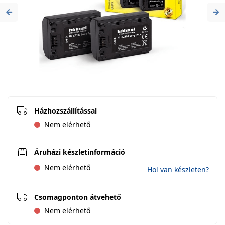
Previous
Ne
Házhozszállítással
Nem elérhető
Áruházi készletinformáció
Nem elérhető
Hol van készleten?
Csomagponton átvehető
Nem elérhető