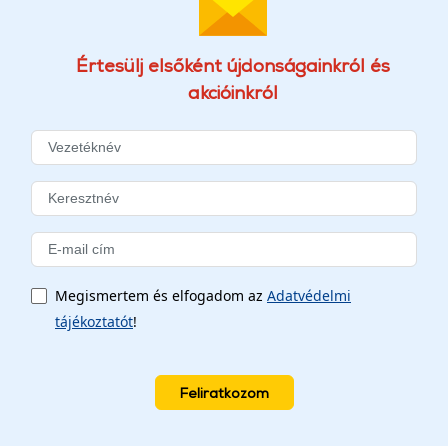
Értesülj elsőként újdonságainkról és
akcióinkról
Megismertem és elfogadom az
Adatvédelmi
tájékoztatót
!
Feliratkozom