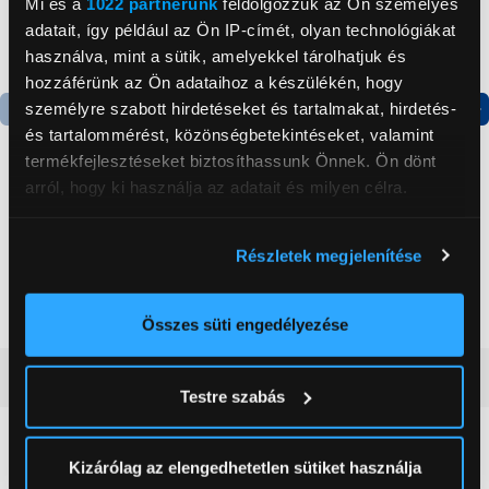
Mi és a
1022 partnerünk
feldolgozzuk az Ön személyes
adatait, így például az Ön IP-címét, olyan technológiákat
használva, mint a sütik, amelyekkel tárolhatjuk és
hozzáférünk az Ön adataihoz a készülékén, hogy
személyre szabott hirdetéseket és tartalmakat, hirdetés-
és tartalommérést, közönségbetekintéseket, valamint
Termék adatlap
Termék adatlap
termékfejlesztéseket biztosíthassunk Önnek. Ön dönt
arról, hogy ki használja az adatait és milyen célra.
Gorenje NRS8182KX Side
Gorenje N619EAXL4
by side hűtőszekrény
Alulfagyasztós
Ha engedélyezi, a következőt is meg szeretnénk tenni:
Részletek megjelenítése
kombinált hűtőszekrény
Információgyűjtés az Ön földrajzi
199 999 Ft
179 999 Ft
elhelyezkedéséről pár méteres pontossággal
Az Ön készülékén beazonosítása annak konkrét
Összes süti engedélyezése
tulajdonságainak (ujjlenyomat) aktív ellenőrzésével
Vásárlói vélemények
(0)
Tudjon meg többet személyes adatainak feldolgozási
Testre szabás
módjairól és adja meg preferenciáit a
Részletek
pontban
. Bármikor módosíthatja vagy visszavonhatja a
Sütinyilatkozathoz való hozzájárulását.
0
Kizárólag az elengedhetetlen sütiket használja