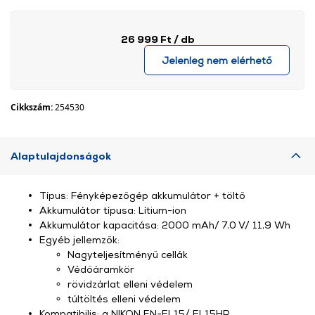
26 999 Ft
/ db
Jelenleg nem elérhető
Cikkszám:
254530
Alaptulajdonságok
Típus: Fényképezőgép akkumulátor + töltő
Akkumulátor típusa: Lítium-ion
Akkumulátor kapacitása: 2000 mAh/ 7,0 V/ 11,9 Wh
Egyéb jellemzők:
Nagyteljesítményű cellák
Védőáramkör
rövidzárlat elleni védelem
túltöltés elleni védelem
Kompatibilis: a NIKON EN-EL15/ EL15HP