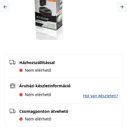
Previous
Ne
Házhozszállítással
Nem elérhető
Áruházi készletinformáció
Nem elérhető
Hol van készleten?
Csomagponton átvehető
Nem elérhető