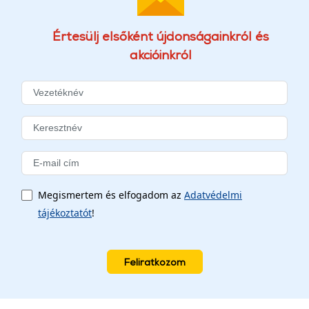
Értesülj elsőként újdonságainkról és
akcióinkról
Megismertem és elfogadom az
Adatvédelmi
tájékoztatót
!
Feliratkozom