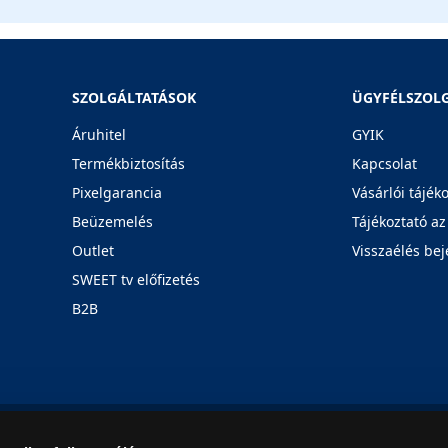
SZOLGÁLTATÁSOK
ÜGYFÉLSZOL
Áruhitel
GYIK
Termékbiztosítás
Kapcsolat
Pixelgarancia
Vásárlói tájék
Beüzemelés
Tájékoztató az
Outlet
Visszaélés bej
SWEET tv előfizetés
B2B
Rólunk
Karrier
Üzleteink
Blog