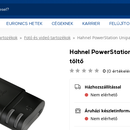
EURONICS HETEK
CÉGEKNEK
KARRIER
FELÚJÍT
artozékok
Fotó és videó tartozékok
Hahnel PowerStation Unipa
Hahnel PowerStation
töltő
0
(0 értékelé
Házhozszállítással
Nem elérhető
Áruházi készletinform
Nem elérhető