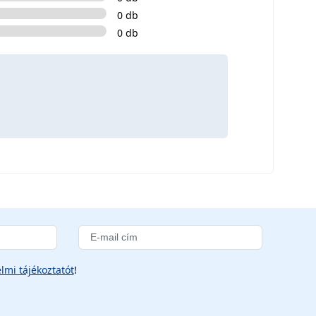
0 db
0 db
lmi tájékoztatót
!