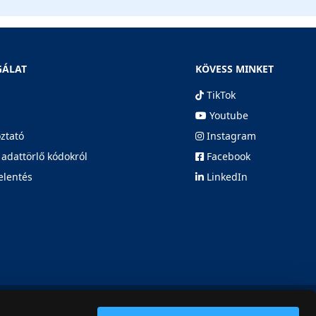
GÁLAT
KÖVESS MINKET
TikTok
Youtube
oztató
Instagram
 adattörlő kódokról
Facebook
elentés
LinkedIn