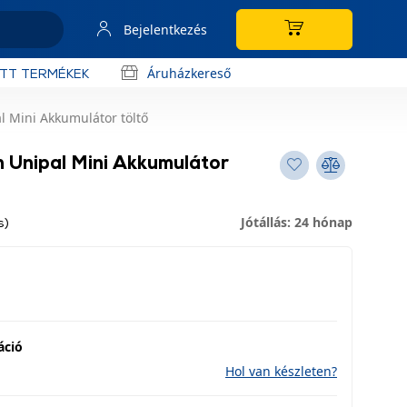
Bejelentkezés
Áruházkereső
OTT TERMÉKEK
l Mini Akkumulátor töltő
 Unipal Mini Akkumulátor
Jótállás: 24 hónap
s)
áció
Hol van készleten?