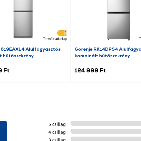
Termék adatlap
T
N619EAXL4 Alulfagyasztós
Gorenje RK14DPS4 Alulfagy
t hűtőszekrény
kombinált hűtőszekrény
9 Ft
124 999 Ft
5 csillag
4 csillag
3 csillag