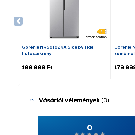
Termék adatlap
Gorenje NRS8182KX Side by side
Gorenje 
hűtőszekrény
kombinál
199 999 Ft
179 99
Vásárlói vélemények
(0)
0