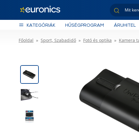
KATEGÓRIÁK
HŰSÉGPROGRAM
ÁRUHITEL
Főoldal
Sport, Szabadidő
Fotó és optika
Kamera t