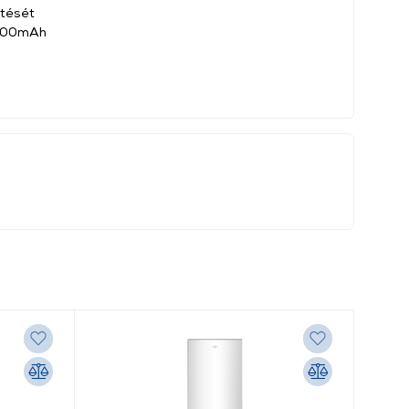
ltését
 1000mAh