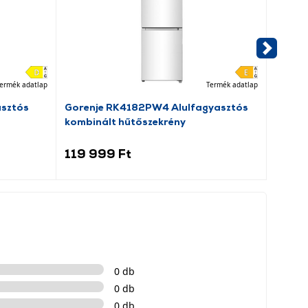
ermék adatlap
Termék adatlap
asztós
Gorenje RK4182PW4 Alulfagyasztós
Dreame
kombinált hűtőszekrény
porsz
119 999 Ft
69 9
0 db
0 db
0 db