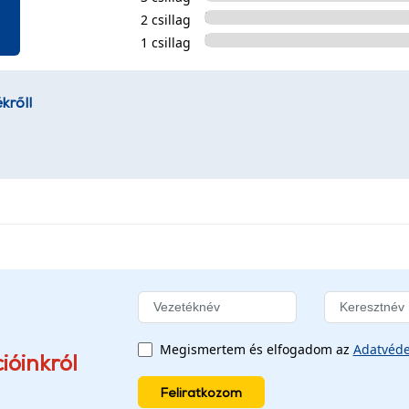
2 csillag
1 csillag
kről!
Megismertem és elfogadom az
Adatvéde
ióinkról
Feliratkozom