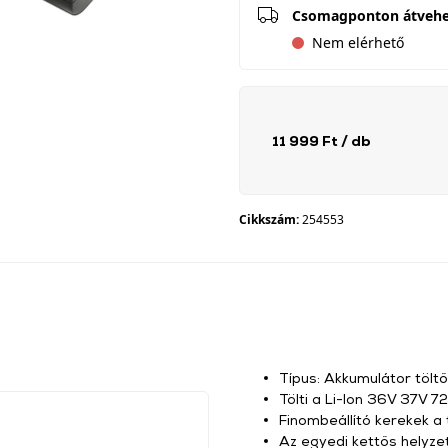
Csomagponton átveh
Nem elérhető
11 999 Ft
/ db
Cikkszám:
254553
Típus: Akkumulátor töltő
Tölti a Li-Ion 36V 37V 
Finombeállító kerekek a 
Az egyedi kettős helyze