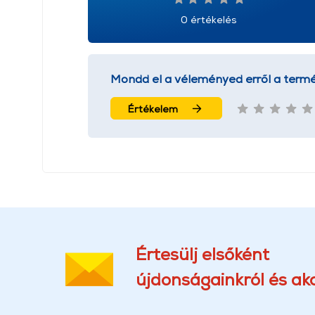
0 értékelés
Mondd el a véleményed erről a termé
Értékelem
Értesülj elsőként
újdonságainkról és akc