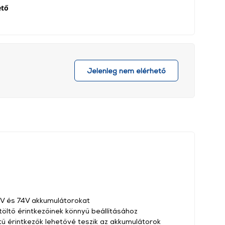
ető
Jelenleg nem elérhető
72V és 74V akkumulátorokat
töltő érintkezőinek könnyű beállításához
tű érintkezők lehetővé teszik az akkumulátorok