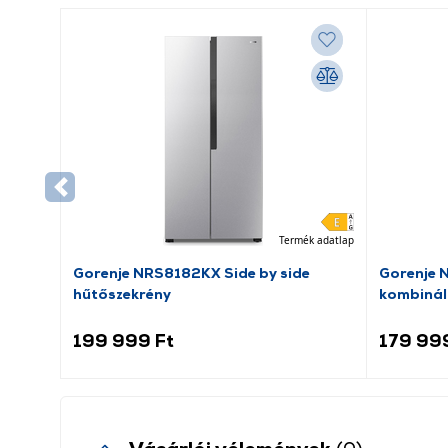
Termék adatlap
Gorenje NRS8182KX Side by side
Gorenje 
hűtőszekrény
kombinál
199 999 Ft
179 99