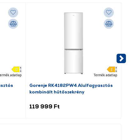
ermék adatlap
Termék adatlap
asztós
Gorenje RK4182PW4 Alulfagyasztós
Dreame
kombinált hűtőszekrény
porsz
119 999 Ft
69 9