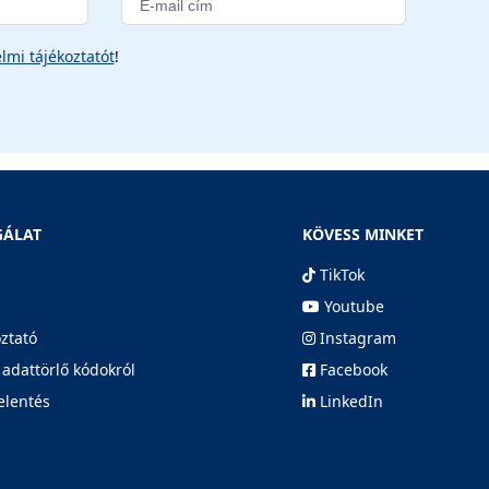
lmi tájékoztatót
!
GÁLAT
KÖVESS MINKET
TikTok
Youtube
oztató
Instagram
 adattörlő kódokról
Facebook
elentés
LinkedIn