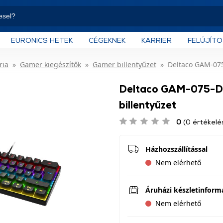
EURONICS HETEK
CÉGEKNEK
KARRIER
FELÚJÍT
ria
Gamer kiegészítők
Gamer billentyűzet
Deltaco GAM-075
Deltaco GAM-075-D
billentyűzet
0
(0 értékelé
Házhozszállítással
Nem elérhető
Áruházi készletinform
Nem elérhető