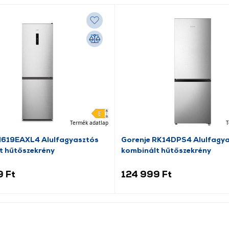
Termék adatlap
T
N619EAXL4 Alulfagyasztós
Gorenje RK14DPS4 Alulfagy
t hűtőszekrény
kombinált hűtőszekrény
9 Ft
124 999 Ft