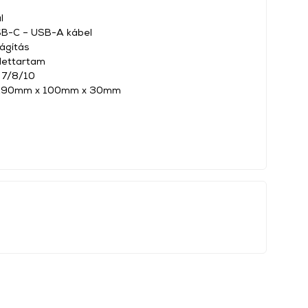
l
SB-C – USB-A kábel
ágítás
élettartam
 7/8/10
 290mm x 100mm x 30mm