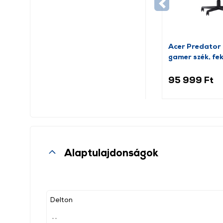
Acer Predator 
gamer szék, fe
(GP.GCR11.00Y
95 999 Ft
Alaptulajdonságok
Delton
, ,