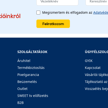
Megismertem és elfogadom az
Adatvéde
ióinkról
Feliratkozom
SZOLGÁLTATÁSOK
ÜGYFÉLSZOL
Áruhitel
GYIK
Termékbiztosítás
Kapcsolat
Pixelgarancia
Vásárlói tájék
Beüzemelés
Tájékoztató az
Outlet
Visszaélés bej
SWEET tv előfizetés
B2B