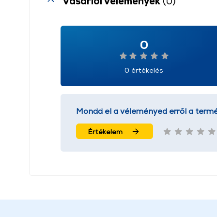
Vásárlói vélemények
(0)
0
0 értékelés
Mondd el a véleményed erről a termé
Értékelem