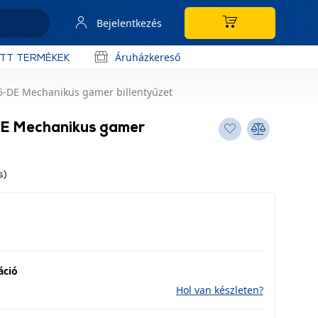
Bejelentkezés
Áruházkereső
OTT TERMÉKEK
-DE Mechanikus gamer billentyűzet
E Mechanikus gamer
s)
áció
Hol van készleten?