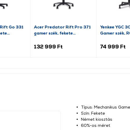
Rift Go 331
Acer Predator Rift Pro 371
Yenkee YGC 3
kete
gamer szék, fekete
Gamer szék, 
)
(GP.GCR11.00V)
világítással
132 999 Ft
74 999 Ft
Típus: Mechanikus Gamer
Szín: Fekete
Német kiosztás
60%-os méret