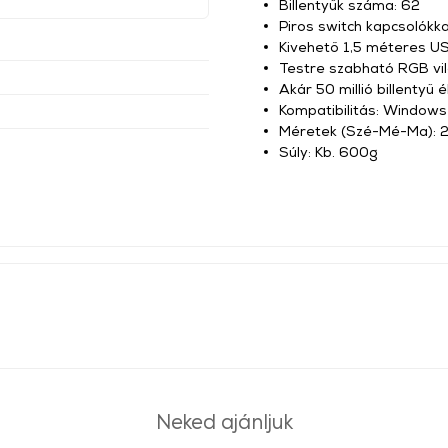
Billentyűk száma: 62
Piros switch kapcsolókka
Kivehető 1,5 méteres U
Testre szabható RGB vil
Akár 50 millió billentyű 
Kompatibilitás: Windows
Méretek (Szé-Mé-Ma):
Súly: Kb. 600g
Neked ajánljuk